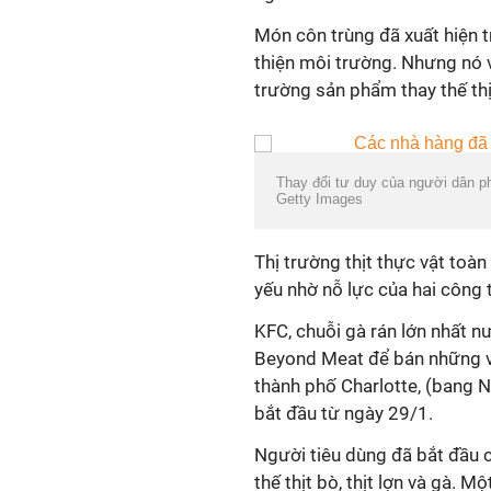
Món côn trùng đã xuất hiện t
thiện môi trường. Nhưng nó v
trường sản phẩm thay thế th
Thay đổi tư duy của người dân ph
Getty Images
Thị trường thịt thực vật toà
yếu nhờ nỗ lực của hai công
KFC, chuỗi gà rán lớn nhất n
Beyond Meat để bán những vi
thành phố Charlotte, (bang N
bắt đầu từ ngày 29/1.
Người tiêu dùng đã bắt đầu 
thế thịt bò, thịt lợn và gà. 