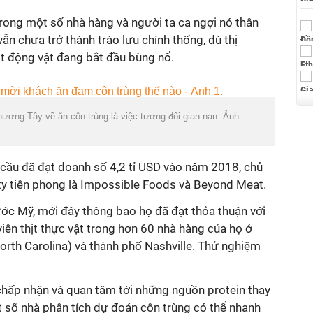
rong một số nhà hàng và người ta ca ngợi nó thân
ẫn chưa trở thành trào lưu chính thống, dù thị
ịt động vật đang bắt đầu bùng nổ.
ương Tây về ăn côn trùng là việc tương đối gian nan. Ảnh:
n cầu đã đạt doanh số 4,2 tỉ USD vào năm 2018, chủ
 ty tiên phong là Impossible Foods và Beyond Meat.
ước Mỹ, mới đây thông bao họ đã đạt thỏa thuận với
ên thịt thực vật trong hơn 60 nhà hàng của họ ở
orth Carolina) và thành phố Nashville. Thử nghiệm
chấp nhận và quan tâm tới những nguồn protein thay
Một số nhà phân tích dự đoán côn trùng có thể nhanh