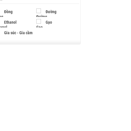
Đồng
Đường
Ethanol
Gạo
Gia súc - Gia cầm
Giấy
Gỗ
Hạt điều
Hồ tiêu - Hạt tiêu
Khí đốt
Kim loại khác
Mắc ca
Muối
Ngũ cốc
Nhựa - Hạt nhựa
Palladium
Phân bón