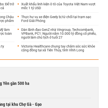
bs: Để trở
Xuất khẩu linh kiện ô tô của Toyota Việt Nam vượt
 cả
mốc 1 tỷ USD
Long Châu
Thực hư vụ xe điện Geely bị từ chối tại trạm sạc
dược phẩm
Ford Giải Phóng
 Mỹ làm
Dàn lãnh đạo GenZ nhà Vingroup, Techcombank,
lược toàn
VPBank, PC1: Người nắm 10.000 tỷ đồng cổ phiếu,
người làm chủ tịch ở tuổi 27
 ty
Victoria Healthcare chung tay chăm sóc sức khỏe
cộng đồng tại xã Tiên Thủy, tỉnh Vĩnh Long
g Yên gần 500 ha
ng tại khu Chợ Gà - Gạo