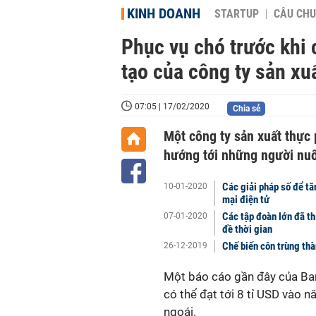
KINH DOANH
STARTUP
CÂU CHU
Phục vụ chó trước khi 
tạo của công ty sản xu
07:05 | 17/02/2020
Chia sẻ
Một công ty sản xuất thực 
hướng tới những người nuô
Các giải pháp số để tă
10-01-2020
mại điện tử
Các tập đoàn lớn đã th
07-01-2020
đề thời gian
Chế biến côn trùng thà
26-12-2019
Một báo cáo gần đây của Bar
có thể đạt tới 8 tỉ USD vào
ngoái.