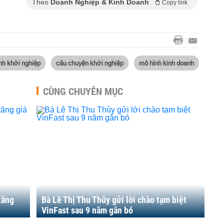
Theo
Doanh Nghiệp & Kinh Doanh
Copy link
ình khởi nghiệp
câu chuyện khởi nghiệp
mô hình kinh doanh
CÙNG CHUYÊN MỤC
tăng
Bà Lê Thị Thu Thủy gửi lời chào tạm biệt
VinFast sau 9 năm gắn bó