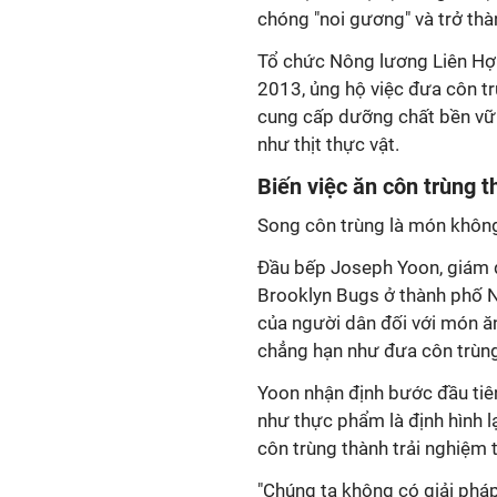
chóng "noi gương" và trở thàn
Tổ chức Nông lương Liên Hợ
2013, ủng hộ việc đưa côn t
cung cấp dưỡng chất bền vữ
như thịt thực vật.
Biến việc ăn côn trùng t
Song côn trùng là món không
Đầu bếp Joseph Yoon, giám đ
Brooklyn Bugs ở thành phố N
của người dân đối với món ă
chẳng hạn như đưa côn trùn
Yoon nhận định bước đầu tiê
như thực phẩm là định hình l
côn trùng thành trải nghiệm t
"Chúng ta không có giải pháp