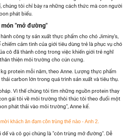
hế, chúng tôi chỉ bày ra những cách thức mà con người
Yoon phát biểu.
h món "mở đường"
 hành công ty sản xuất thực phẩm cho chó Jiminy's,
 chiếm cảm tình của giới tiêu dùng trẻ là phục vụ chó
ủa cô đã thành công trong việc khiến giới trẻ nghĩ
hân thiện môi trường cho cún cưng.
tỉ kg protein mỗi năm, theo Anne. Lượng thực phẩm
thải carbon lớn trong quá trình sản xuất và tiêu thụ.
 pháp. Vì thế chúng tôi tìm những nguồn protein thay
on gái tôi về môi trường thôi thúc tôi theo đuổi một
on phát thải vào môi trường", Anne kể.
 dế và cô gọi chúng là "côn trùng mở đường". Dễ