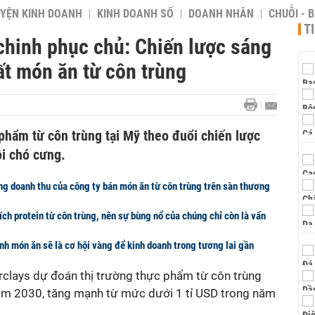
YỆN KINH DOANH
KINH DOANH SỐ
DOANH NHÂN
CHUỖI - 
T
chinh phục chủ: Chiến lược sáng
ất món ăn từ côn trùng
phẩm từ côn trùng tại Mỹ theo đuổi chiến lược
i chó cưng.
ng doanh thu của công ty bán món ăn từ côn trùng trên sàn thương
ích protein từ côn trùng, nên sự bùng nổ của chúng chỉ còn là vấn
nh món ăn sẽ là cơ hội vàng để kinh doanh trong tương lai gần
clays dự đoán thị trường thực phẩm từ côn trùng
 năm 2030, tăng mạnh từ mức dưới 1 tỉ USD trong năm