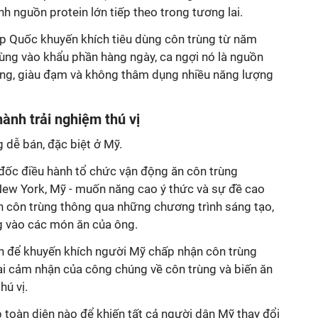
h nguồn protein lớn tiếp theo trong tương lai.
p Quốc khuyến khích tiêu dùng côn trùng từ năm
rùng vào khẩu phần hàng ngày, ca ngợi nó là nguồn
ng, giàu đạm và không thâm dụng nhiều năng lượng
hành trải nghiệm thú vị
 dễ bán, đặc biệt ở Mỹ.
ốc điều hành tổ chức vận động ăn côn trùng
ew York, Mỹ - muốn năng cao ý thức và sự đề cao
n côn trùng thông qua những chương trình sáng tạo,
g vào các món ăn của ông.
n để khuyến khích người Mỹ chấp nhận côn trùng
ại cảm nhận của công chúng về côn trùng và biến ăn
hú vị.
 toàn diện nào để khiến tất cả người dân Mỹ thay đổi