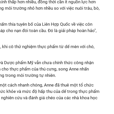
kính thấp hơn nhiều, đồng thời cần ít nguồn lực hơn
ng môi trường nhỏ hơn nhều so với việc nuôi trâu, bò,
thấm thía tuyên bố của Liên Hợp Quốc về việc côn
háp cho nạn đói toàn cầu. Đó là giải pháp hoàn hảo",
 khi cô thử nghiệm thực phẩm từ dế mèn với chó,
và Dược phẩm Mỹ vẫn chưa chính thức công nhận
nh cho thực phẩm của thú cưng, song Anne nhấn
ng trong môi trường tự nhiên.
í một cách nhanh chóng, Anne đã thuê một tổ chức
 sức khỏe và mức độ hấp thu của dế trong thực phẩm
ả nghiên cứu và đánh giá chéo của các nhà khoa học