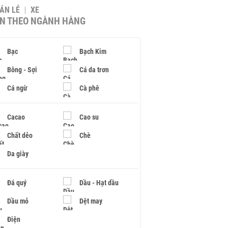
BÁN LẺ
XE
IN THEO NGÀNH HÀNG
Bạc
Bạch Kim
Bông - Sợi
Cá da trơn
Cá ngừ
Cà phê
Cacao
Cao su
Chất dẻo
Chè
Da giày
Đá quý
Dầu - Hạt dầu
Dầu mỏ
Dệt may
Điện