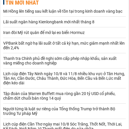
TIN MỚI NHẤT
Mi Hồng lên tiếng sau kết luận về tồn tại trong kinh doanh vàng bạc
Lãi suất ngân hàng Kienlongbank mới nhất tháng 8
Iran đòi Mỹ rút quân để mở lại eo biển Hormuz
VPBank bất ngờ hạ lãi suất ở tất cả kỳ hạn, mức giảm mạnh nhất lên
đến 2,4%
Thanh tra Chính phủ đề nghị sớm cấp phép nhập khẩu, sản xuất
vàng miếng cho doanh nghiệp
Lịch cúp điện Tây Ninh ngày 10/8 và 11/8 nhiều khu vực ở Tân Hưng,
Tân An, Cần Đước, Châu Thành, Đức Hòa, Bến Cầu và Bến Lức mất
điện kéo dài
Tập đoàn của Warren Buffett mua ròng gần 20 tỷ USD cổ phiếu,
chấm dứt chuỗi bán ròng 14 quý
Người từng là luật sư riêng của Tổng thống Trump trở thành Bộ
trưởng Tư pháp Mỹ
Lịch cúp điện Cần Thơ ngày mai 10/8 Sóc Trăng, Thốt Nốt, Thới Lai,
Kế Sách, Ngã Năm, Vị Thanh mất điện do sửa chữa