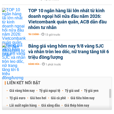
TOP 10 ngân hàng lãi lớn nhất từ kinh
doanh ngoại hối nửa đầu năm 2026:
Vietcombank quán quân, ACB dẫn đầu
nhóm tư nhân
TÀI CHÍNH
-
13 giờ trước
Bảng giá vàng hôm nay 9/8 vàng SJC
và nhẫn tròn leo dốc, nữ trang tăng tới 6
triệu đồng/lượng
HÀNG HÓA
-
1 phút trước
LIÊN KẾT NỔI BẬT
Giá vàng hôm nay
Tỷ giá ngoại tệ
Tỷ giá usd
Tỷ giá yen
Tỷ giá euro
Giá heo hơi
Giá cà phê
Giá tiêu hôm nay
Lãi suất ngân hàng
Giá xăng dầu
Giá thép hôm nay
Giá sầu riêng
Giá thịt heo
Giá gạo
Giá cao su