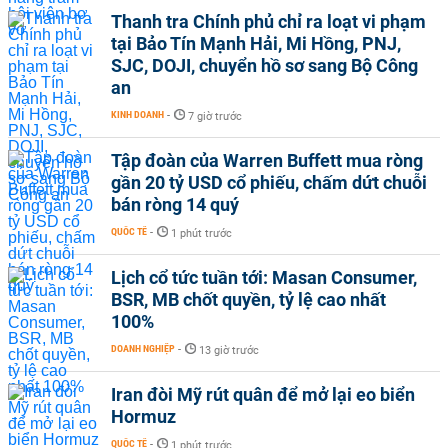
Thanh tra Chính phủ chỉ ra loạt vi phạm
tại Bảo Tín Mạnh Hải, Mi Hồng, PNJ,
SJC, DOJI, chuyển hồ sơ sang Bộ Công
an
KINH DOANH
-
7 giờ trước
Tập đoàn của Warren Buffett mua ròng
gần 20 tỷ USD cổ phiếu, chấm dứt chuỗi
bán ròng 14 quý
QUỐC TẾ
-
1 phút trước
Lịch cổ tức tuần tới: Masan Consumer,
BSR, MB chốt quyền, tỷ lệ cao nhất
100%
DOANH NGHIỆP
-
13 giờ trước
Iran đòi Mỹ rút quân để mở lại eo biển
Hormuz
QUỐC TẾ
-
1 phút trước