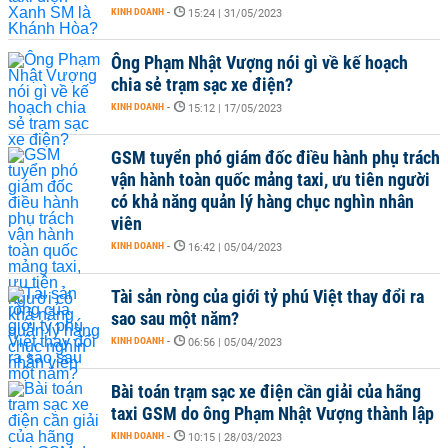
KINH DOANH
-
15:24 | 31/05/2023
Ông Phạm Nhật Vượng nói gì về kế hoạch
chia sẻ trạm sạc xe điện?
KINH DOANH
-
15:12 | 17/05/2023
GSM tuyển phó giám đốc điều hành phụ trách
vận hành toàn quốc mảng taxi, ưu tiên người
có khả năng quản lý hàng chục nghìn nhân
viên
KINH DOANH
-
16:42 | 05/04/2023
Tài sản ròng của giới tỷ phú Việt thay đổi ra
sao sau một năm?
KINH DOANH
-
06:56 | 05/04/2023
Bài toán trạm sạc xe điện cần giải của hãng
taxi GSM do ông Phạm Nhật Vượng thành lập
KINH DOANH
-
10:15 | 28/03/2023