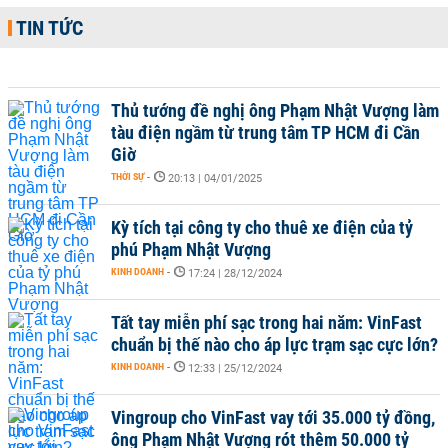
TIN TỨC
Thủ tướng đề nghị ông Phạm Nhật Vượng làm
tàu điện ngầm từ trung tâm TP HCM đi Cần
Giờ
THỜI SỰ
-
20:13 | 04/01/2025
Kỳ tích tại công ty cho thuê xe điện của tỷ
phú Phạm Nhật Vượng
KINH DOANH
-
17:24 | 28/12/2024
Tất tay miễn phí sạc trong hai năm: VinFast
chuẩn bị thế nào cho áp lực trạm sạc cực lớn?
KINH DOANH
-
12:33 | 25/12/2024
Vingroup cho VinFast vay tới 35.000 tỷ đồng,
ông Phạm Nhật Vượng rót thêm 50.000 tỷ