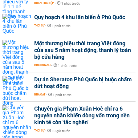
DOANH NGHIỆP
-
1 phút trước
Quy hoạch 4 khu lấn biển ở Phú Quốc
THỜI SỰ
-
1 phút trước
Một thương hiệu thời trang Việt đóng
cửa sau 5 năm hoạt động, thanh lý toàn
bộ cửa hàng
KINH DOANH
-
1 phút trước
Dự án Sheraton Phú Quốc bị buộc chấm
dứt hoạt động
NHÀ ĐẤT
-
1 phút trước
Chuyên gia Phạm Xuân Hoè chỉ ra 6
nguyên nhân khiến dòng vốn trong nền
kinh tế còn 'tắc nghẽn'
THỜI SỰ
-
10 giờ trước