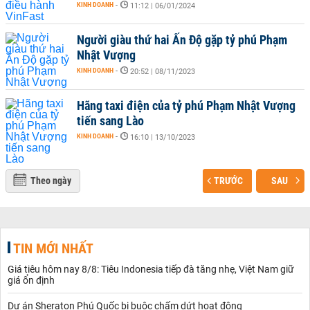
KINH DOANH
-
11:12 | 06/01/2024
Người giàu thứ hai Ấn Độ gặp tỷ phú Phạm
Nhật Vượng
KINH DOANH
-
20:52 | 08/11/2023
Hãng taxi điện của tỷ phú Phạm Nhật Vượng
tiến sang Lào
KINH DOANH
-
16:10 | 13/10/2023
Theo ngày
TRƯỚC
SAU
TIN MỚI NHẤT
Giá tiêu hôm nay 8/8: Tiêu Indonesia tiếp đà tăng nhẹ, Việt Nam giữ
giá ổn định
Dự án Sheraton Phú Quốc bị buộc chấm dứt hoạt động