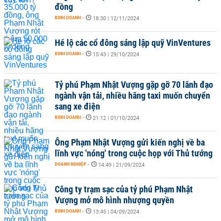
đồng
KINH DOANH
-
18:30 | 12/11/2024
Hé lộ các cổ đông sáng lập quỹ VinVentures
KINH DOANH
-
15:43 | 29/10/2024
Tỷ phú Phạm Nhật Vượng gặp gỡ 70 lãnh đạo
ngành vận tải, nhiều hãng taxi muốn chuyển
sang xe điện
KINH DOANH
-
21:12 | 01/10/2024
Ông Phạm Nhật Vượng gửi kiến nghị về ba
lĩnh vực 'nóng' trong cuộc họp với Thủ tướng
DOANH NGHIỆP
-
14:49 | 21/09/2024
Công ty trạm sạc của tỷ phú Phạm Nhật
Vượng mở mô hình nhượng quyền
KINH DOANH
-
13:45 | 04/09/2024