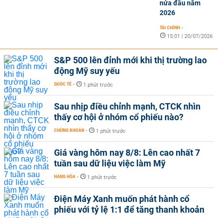
nửa đầu năm
2026
TÀI CHÍNH
-
15:01 | 20/07/2026
S&P 500 lên đỉnh mới khi thị trường lao
động Mỹ suy yếu
QUỐC TẾ
-
1 phút trước
Sau nhịp điều chỉnh mạnh, CTCK nhìn
thấy cơ hội ở nhóm cổ phiếu nào?
CHỨNG KHOÁN
-
1 phút trước
Giá vàng hôm nay 8/8: Lên cao nhất 7
tuần sau dữ liệu việc làm Mỹ
HÀNG HÓA
-
1 phút trước
Điện Máy Xanh muốn phát hành cổ
phiếu với tỷ lệ 1:1 để tăng thanh khoản