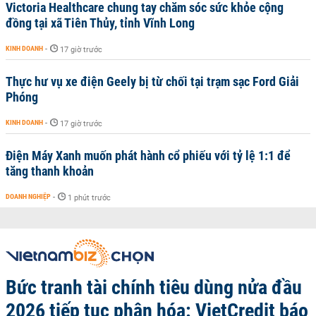
Victoria Healthcare chung tay chăm sóc sức khỏe cộng
đồng tại xã Tiên Thủy, tỉnh Vĩnh Long
KINH DOANH
-
17 giờ trước
Thực hư vụ xe điện Geely bị từ chối tại trạm sạc Ford Giải
Phóng
KINH DOANH
-
17 giờ trước
Điện Máy Xanh muốn phát hành cổ phiếu với tỷ lệ 1:1 để
tăng thanh khoản
DOANH NGHIỆP
-
1 phút trước
Bức tranh tài chính tiêu dùng nửa đầu
2026 tiếp tục phân hóa: VietCredit báo