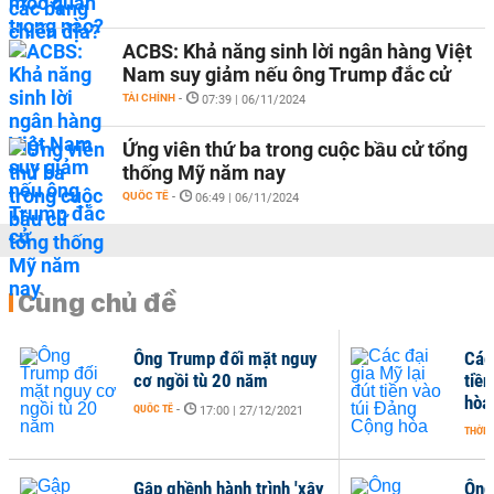
ACBS: Khả năng sinh lời ngân hàng Việt
Nam suy giảm nếu ông Trump đắc cử
TÀI CHÍNH
-
07:39 | 06/11/2024
Ứng viên thứ ba trong cuộc bầu cử tổng
thống Mỹ năm nay
QUỐC TẾ
-
06:49 | 06/11/2024
Cùng chủ đề
Ông Trump đối mặt nguy
Các
cơ ngồi tù 20 năm
tiề
hòa
QUỐC TẾ
-
17:00 | 27/12/2021
THỜI 
Gập ghềnh hành trình 'xây
Ông