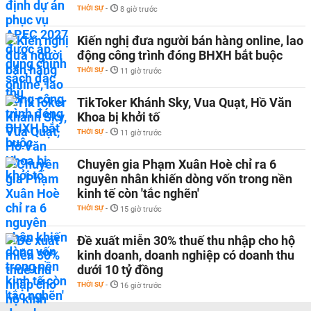
THỜI SỰ
-
8 giờ trước
Kiến nghị đưa người bán hàng online, lao
động công trình đóng BHXH bắt buộc
THỜI SỰ
-
11 giờ trước
TikToker Khánh Sky, Vua Quạt, Hồ Văn
Khoa bị khởi tố
THỜI SỰ
-
11 giờ trước
Chuyên gia Phạm Xuân Hoè chỉ ra 6
nguyên nhân khiến dòng vốn trong nền
kinh tế còn 'tắc nghẽn'
THỜI SỰ
-
15 giờ trước
Đề xuất miễn 30% thuế thu nhập cho hộ
kinh doanh, doanh nghiệp có doanh thu
dưới 10 tỷ đồng
THỜI SỰ
-
16 giờ trước