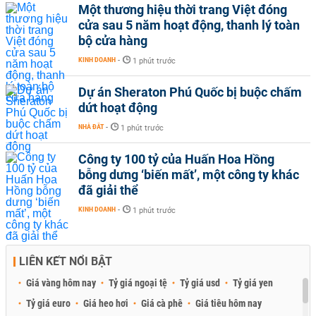
Một thương hiệu thời trang Việt đóng
cửa sau 5 năm hoạt động, thanh lý toàn
bộ cửa hàng
KINH DOANH
-
1 phút trước
Dự án Sheraton Phú Quốc bị buộc chấm
dứt hoạt động
NHÀ ĐẤT
-
1 phút trước
Công ty 100 tỷ của Huấn Hoa Hồng
bỗng dưng ‘biến mất’, một công ty khác
đã giải thể
KINH DOANH
-
1 phút trước
LIÊN KẾT NỔI BẬT
Giá vàng hôm nay
Tỷ giá ngoại tệ
Tỷ giá usd
Tỷ giá yen
Tỷ giá euro
Giá heo hơi
Giá cà phê
Giá tiêu hôm nay