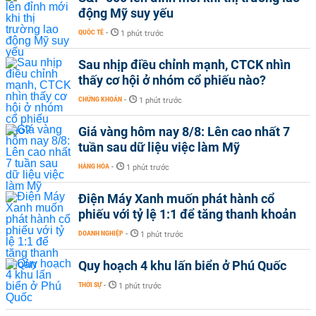
động Mỹ suy yếu
QUỐC TẾ
-
1 phút trước
Sau nhịp điều chỉnh mạnh, CTCK nhìn
thấy cơ hội ở nhóm cổ phiếu nào?
CHỨNG KHOÁN
-
1 phút trước
Giá vàng hôm nay 8/8: Lên cao nhất 7
tuần sau dữ liệu việc làm Mỹ
HÀNG HÓA
-
1 phút trước
Điện Máy Xanh muốn phát hành cổ
phiếu với tỷ lệ 1:1 để tăng thanh khoản
DOANH NGHIỆP
-
1 phút trước
Quy hoạch 4 khu lấn biển ở Phú Quốc
THỜI SỰ
-
1 phút trước