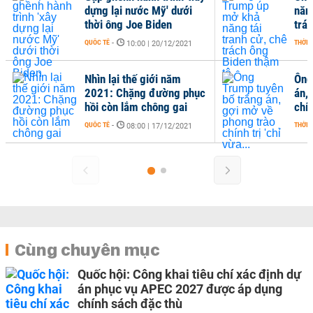
dựng lại nước Mỹ' dưới
năng
thời ông Joe Biden
trá
QUỐC TẾ
-
THỜI 
10:00 | 20/12/2021
Nhìn lại thế giới năm
Ông
2021: Chặng đường phục
án,
hồi còn lắm chông gai
chín
QUỐC TẾ
-
THỜI 
08:00 | 17/12/2021
Cùng chuyên mục
Quốc hội: Công khai tiêu chí xác định dự
án phục vụ APEC 2027 được áp dụng
chính sách đặc thù