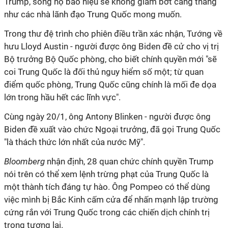
Trump, song họ báo hiệu sẽ không giảm bớt căng thẳng
như các nhà lãnh đạo Trung Quốc mong muốn.
Trong thư đệ trình cho phiên điều trần xác nhận, Tướng về
hưu Lloyd Austin - người được ông Biden đề cử cho vị trị
Bộ trưởng Bộ Quốc phòng, cho biết chính quyền mới "sẽ
coi Trung Quốc là đối thủ nguy hiểm số một; từ quan
điểm quốc phòng, Trung Quốc cũng chính là mối đe dọa
lớn trong hầu hết các lĩnh vực".
Cùng ngày 20/1, ông Antony Blinken - người được ông
Biden đề xuất vào chức Ngoại trưởng, đã gọi Trung Quốc
"là thách thức lớn nhất của nước Mỹ".
Bloomberg
nhận định, 28 quan chức chính quyền Trump
nói trên có thể xem lệnh trừng phạt của Trung Quốc là
một thành tích đáng tự hào. Ông Pompeo có thể dùng
việc mình bị Bắc Kinh cấm cửa để nhấn mạnh lập trường
cứng rắn với Trung Quốc trong các chiến dịch chính trị
trong tương lai.