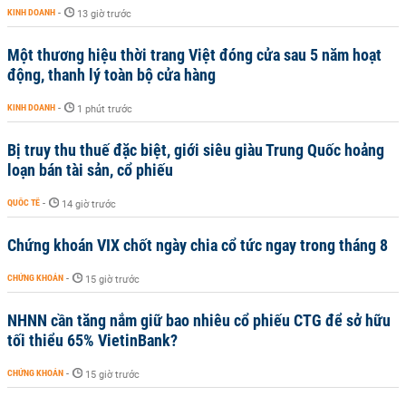
KINH DOANH
-
13 giờ trước
Một thương hiệu thời trang Việt đóng cửa sau 5 năm hoạt
động, thanh lý toàn bộ cửa hàng
KINH DOANH
-
1 phút trước
Bị truy thu thuế đặc biệt, giới siêu giàu Trung Quốc hoảng
loạn bán tài sản, cổ phiếu
QUỐC TẾ
-
14 giờ trước
Chứng khoán VIX chốt ngày chia cổ tức ngay trong tháng 8
CHỨNG KHOÁN
-
15 giờ trước
NHNN cần tăng nắm giữ bao nhiêu cổ phiếu CTG để sở hữu
tối thiểu 65% VietinBank?
CHỨNG KHOÁN
-
15 giờ trước