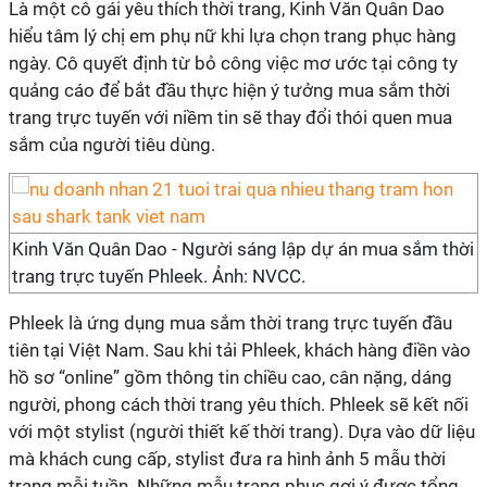
Là một cô gái yêu thích thời trang, Kinh Văn Quân Dao
hiểu tâm lý chị em phụ nữ khi lựa chọn trang phục hàng
ngày. Cô quyết định từ bỏ công việc mơ ước tại công ty
quảng cáo để bắt đầu thực hiện ý tưởng mua sắm thời
trang trực tuyến với niềm tin sẽ thay đổi thói quen mua
sắm của người tiêu dùng.
Kinh Văn Quân Dao - Người sáng lập dự án mua sắm thời
trang trực tuyến Phleek. Ảnh: NVCC.
Phleek là ứng dụng mua sắm thời trang trực tuyến đầu
tiên tại Việt Nam. Sau khi tải Phleek, khách hàng điền vào
hồ sơ “online” gồm thông tin chiều cao, cân nặng, dáng
người, phong cách thời trang yêu thích. Phleek sẽ kết nối
với một stylist (người thiết kế thời trang). Dựa vào dữ liệu
mà khách cung cấp, stylist đưa ra hình ảnh 5 mẫu thời
trang mỗi tuần. Những mẫu trang phục gợi ý được tổng