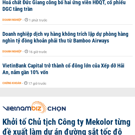
Hoá chất Đức Giang công bố hai ứng viên HĐQT, cổ phiếu
DGC tăng trần
DOANH NGHIỆP
-
1 phút trước
Doanh nghiệp dịch vụ hàng không trích lập dự phòng hàng
nghìn tỷ đồng khoản phải thu từ Bamboo Airways
DOANH NGHIỆP
-
16 giờ trước
VietinBank Capital trở thành cổ đông lớn của Xếp dỡ Hải
An, nắm gần 10% vốn
CHỨNG KHOÁN
-
17 giờ trước
Khởi tố Chủ tịch Công ty Mekolor từng
đề xuất làm dự án đường sắt tốc độ