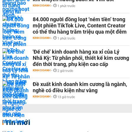
KINH DOANH
-
1 phút trước
84.000 người đồng loạt ‘ném tiền’ trong
một phiên TikTok Live, Content Creator
có thể thu hàng trăm triệu qua một đêm
KINH DOANH
-
1 phút trước
'Đế chế’ kinh doanh hàng xa xỉ của Lý
Nhã Kỳ: Từ phân phối, thiết kế kim cương
đến thời trang, phụ kiện cao cấp
KINH DOANH
-
2 giờ trước
Đề xuất kinh doanh kim cương là ngành,
nghề có điều kiện như vàng
KINH DOANH
-
13 giờ trước
Tin mới