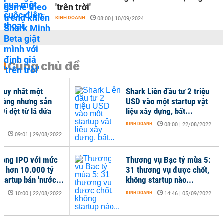
'trên trời'
KINH DOANH
-
08:00 | 10/09/2024
Cùng chủ đề
 duy nhất một
Shark Liên đầu tư 2 triệu
hàng nhưng sản
USD vào một startup vật
ợi dệt từ lá dứa
liệu xây dựng, bất...
KINH DOANH
-
08:00 | 22/08/2022
NH
-
09:01 | 29/08/2022
ọng IPO với mức
Thương vụ Bạc tỷ mùa 5:
iá hơn 10.000 tỷ
31 thương vụ được chốt,
startup bán 'nước...
không startup nào...
NH
-
KINH DOANH
-
10:00 | 22/08/2022
14:46 | 05/09/2022