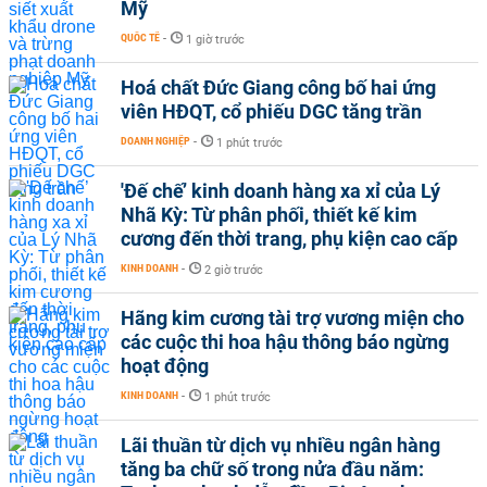
Mỹ
QUỐC TẾ
-
1 giờ trước
Hoá chất Đức Giang công bố hai ứng
viên HĐQT, cổ phiếu DGC tăng trần
DOANH NGHIỆP
-
1 phút trước
'Đế chế’ kinh doanh hàng xa xỉ của Lý
Nhã Kỳ: Từ phân phối, thiết kế kim
cương đến thời trang, phụ kiện cao cấp
KINH DOANH
-
2 giờ trước
Hãng kim cương tài trợ vương miện cho
các cuộc thi hoa hậu thông báo ngừng
hoạt động
KINH DOANH
-
1 phút trước
Lãi thuần từ dịch vụ nhiều ngân hàng
tăng ba chữ số trong nửa đầu năm: