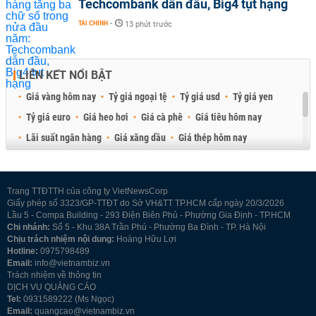
Techcombank dẫn đầu, Big4 tụt hạng
TÀI CHÍNH
-
13 phút trước
LIÊN KẾT NỔI BẬT
Giá vàng hôm nay
Tỷ giá ngoại tệ
Tỷ giá usd
Tỷ giá yen
Tỷ giá euro
Giá heo hơi
Giá cà phê
Giá tiêu hôm nay
Lãi suất ngân hàng
Giá xăng dầu
Giá thép hôm nay
Giá sầu riêng
Giá thịt heo
Giá gạo
Giá cao su
Best Retail Brokers
Diễn đàn đầu tư Việt Nam 2026
Trang TTĐTTH của công ty VietNewsCorp
Giấy phép số 3323/GP-TTĐT do Sở VH&TT TP.HCM cấp ngày 20/3/2026
Lầu 5 - Compa Building - 293 Điện Biên Phủ - Phường Gia Định - TP.HCM
Chi nhánh:
Số 5 - Khu 38A Trần Phú - Phường Ba Đình - TP. Hà Nội
Chịu trách nhiệm nội dung:
Hoàng Hữu Lợi
Hotline:
0975798489
Email:
info@vietnambiz.vn
Trách nhiệm về thông tin
DỊCH VỤ QUẢNG CÁO
Tel:
0931589222 (Ms Ngọc)
Email:
quangcao@vietnambiz.vn