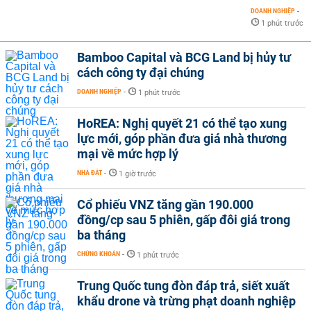
DOANH NGHIỆP
-
1 phút trước
Bamboo Capital và BCG Land bị hủy tư
cách công ty đại chúng
DOANH NGHIỆP
-
1 phút trước
HoREA: Nghị quyết 21 có thể tạo xung
lực mới, góp phần đưa giá nhà thương
mại về mức hợp lý
NHÀ ĐẤT
-
1 giờ trước
Cổ phiếu VNZ tăng gần 190.000
đồng/cp sau 5 phiên, gấp đôi giá trong
ba tháng
CHỨNG KHOÁN
-
1 phút trước
Trung Quốc tung đòn đáp trả, siết xuất
khẩu drone và trừng phạt doanh nghiệp