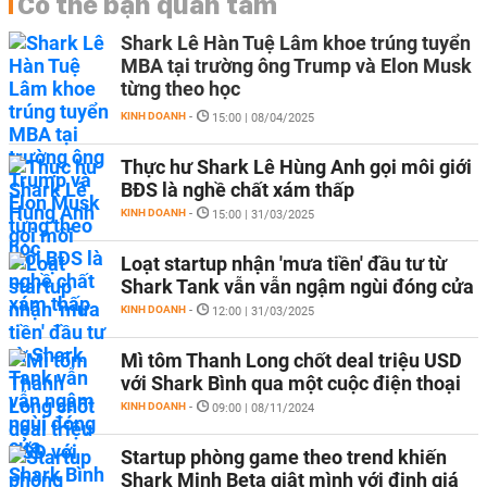
Có thể bạn quan tâm
Shark Lê Hàn Tuệ Lâm khoe trúng tuyển
MBA tại trường ông Trump và Elon Musk
từng theo học
KINH DOANH
-
15:00 | 08/04/2025
Thực hư Shark Lê Hùng Anh gọi môi giới
BĐS là nghề chất xám thấp
KINH DOANH
-
15:00 | 31/03/2025
Loạt startup nhận 'mưa tiền' đầu tư từ
Shark Tank vẫn vẫn ngậm ngùi đóng cửa
KINH DOANH
-
12:00 | 31/03/2025
Mì tôm Thanh Long chốt deal triệu USD
với Shark Bình qua một cuộc điện thoại
KINH DOANH
-
09:00 | 08/11/2024
Startup phòng game theo trend khiến
Shark Minh Beta giật mình với định giá