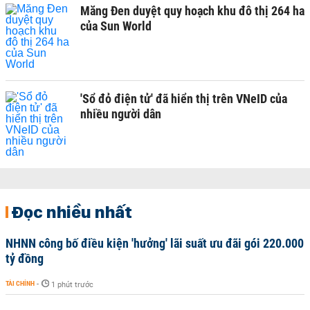
Măng Đen duyệt quy hoạch khu đô thị 264 ha
của Sun World
'Sổ đỏ điện tử' đã hiển thị trên VNeID của
nhiều người dân
Đọc nhiều nhất
NHNN công bố điều kiện 'hưởng' lãi suất ưu đãi gói 220.000
tỷ đồng
TÀI CHÍNH
-
1 phút trước