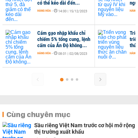
có thể kéo dài đến...
nguyên l
HÀNG HÓA
-
HÀNG HÓA
-
14:00 | 15/12/2023
Cám gạo nhập khẩu chỉ
Triển v
chiếm 5% tổng cung, lệnh
triển vù
cấm của Ấn Độ không...
thức ăn 
HÀNG HÓA
-
HÀNG HÓA
-
08:01 | 02/08/2023
Cùng chuyên mục
Sầu riêng Việt Nam trước cơ hội mở rộng
thị trường xuất khẩu