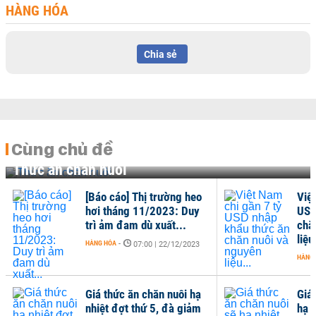
HÀNG HÓA
Chia sẻ
Cùng chủ đề
Thức ăn chăn nuôi
[Báo cáo] Thị trường heo
Việt Nam
hơi tháng 11/2023: Duy
USD nhậ
trì ảm đam dù xuất...
chăn nu
liệu...
HÀNG HÓA
-
07:00 | 22/12/2023
HÀNG HÓA
-
Giá thức ăn chăn nuôi hạ
Giá thức
nhiệt đợt thứ 5, đà giảm
hạ nhiệt