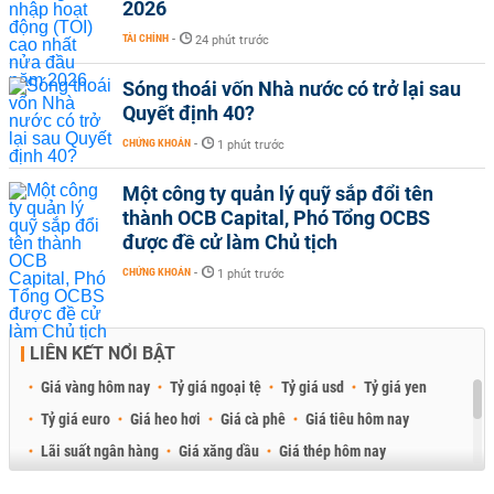
2026
TÀI CHÍNH
-
24 phút trước
Sóng thoái vốn Nhà nước có trở lại sau
Quyết định 40?
CHỨNG KHOÁN
-
1 phút trước
Một công ty quản lý quỹ sắp đổi tên
thành OCB Capital, Phó Tổng OCBS
được đề cử làm Chủ tịch
CHỨNG KHOÁN
-
1 phút trước
LIÊN KẾT NỔI BẬT
Giá vàng hôm nay
Tỷ giá ngoại tệ
Tỷ giá usd
Tỷ giá yen
Tỷ giá euro
Giá heo hơi
Giá cà phê
Giá tiêu hôm nay
Lãi suất ngân hàng
Giá xăng dầu
Giá thép hôm nay
Giá sầu riêng
Giá thịt heo
Giá gạo
Giá cao su