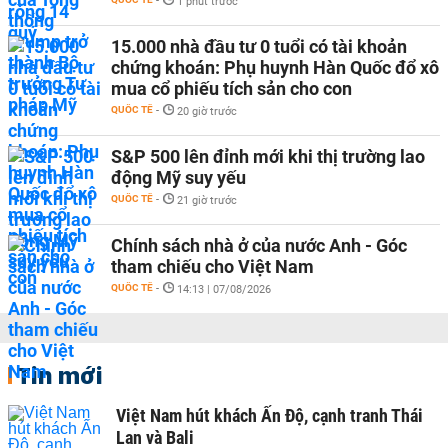
-
1 phút trước
15.000 nhà đầu tư 0 tuổi có tài khoản
chứng khoán: Phụ huynh Hàn Quốc đổ xô
mua cổ phiếu tích sản cho con
QUỐC TẾ
-
20 giờ trước
S&P 500 lên đỉnh mới khi thị trường lao
động Mỹ suy yếu
QUỐC TẾ
-
21 giờ trước
Chính sách nhà ở của nước Anh - Góc
tham chiếu cho Việt Nam
QUỐC TẾ
-
14:13 | 07/08/2026
Tin mới
Việt Nam hút khách Ấn Độ, cạnh tranh Thái
Lan và Bali