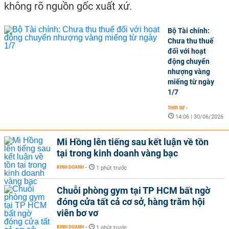
không rõ nguồn gốc xuất xứ.
Bộ Tài chính:
Chưa thu thuế
đối với hoạt
động chuyển
nhượng vàng
miếng từ ngày
1/7
THỜI SỰ
-
14:06 | 30/06/2026
Mi Hồng lên tiếng sau kết luận về tồn
tại trong kinh doanh vàng bạc
KINH DOANH
-
1 phút trước
Chuỗi phòng gym tại TP HCM bất ngờ
đóng cửa tất cả cơ sở, hàng trăm hội
viên bơ vơ
KINH DOANH
-
1 phút trước