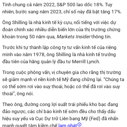
Tính chung cả năm 2022, S&P 500 lao dốc 18%. Tuy
nhiên, bước sang năm 2023, chỉ số này đã bật tăng 17%.
Ông
Shilling là nhà kinh tế kỳ cựu, nổi tiếng với việc dự
đoán chính xác nhiều diễn biến lớn của thị trường chứng
khoán trong 50 năm qua,
Markets Insider
thông tin.
Trước khi tự thành lập công ty tư vấn kinh tế của riêng
mình vào năm 1978,
ông
Shilling là nhà kinh tế trưởng
đầu tiên của hãng quản lý đầu tư Merrill Lynch.
Trong cuộc phỏng vấn, vị chuyên gia cho rằng thị trường
sẽ giảm mạnh vì nền kinh tế Mỹ đang chững lại. “Chúng ta
có thể sớm rơi vào suy thoái, hoặc có thể đã rơi vào suy
thoái”, ông nói.
Theo ông, đường cong lợi suất trái phiếu kho bạc đang
đảo ngược, các chỉ báo kinh tế sớm đều cho thấy dấu
hiệu suy yếu và Cục Dự trữ Liên bang Mỹ (Fed) đã nhấn
mạnh quyết tâm kiềm chế
lạm phát
.