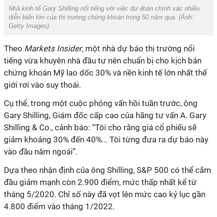
Nhà kinh tế Gary Shilling nổi tiếng với việc dự đoán chính xác nhiều
diễn biến lớn của thị trường chứng khoán trong 50 năm qua. (Ảnh:
Getty Images
).
Theo
Markets Insider
, m
ột
nhà dự báo thị trường nổi
tiếng vừa khuyên nhà đầu tư nên chuẩn bị cho kịch bản
chứng khoán Mỹ lao dốc 30% và nền kinh tế lớn nhất thế
giới rơi vào suy thoái.
Cụ
thể, trong một cuộc phỏng vấn hồi tuần trước, ông
Gary Shilling, Giám đốc cấp cao của hãng tư vấn
A. Gary
Shilling & Co
., cảnh báo: “Tôi cho rằng giá cổ phiếu sẽ
giảm khoảng 30% đến 40%... Tôi từng đưa ra dự báo này
vào đầu năm ngoái”.
Dựa
theo nhận định của ông Shilling, S&P 500 có thể cắm
đầu giảm mạnh còn 2.900 điểm, mức thấp nhất kể từ
tháng 5/2020. Chỉ số này đã vọt lên mức cao kỷ lục gần
4.800 điểm vào tháng 1/2022.