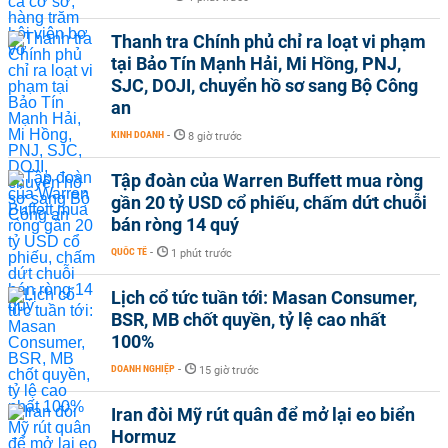
Thanh tra Chính phủ chỉ ra loạt vi phạm
tại Bảo Tín Mạnh Hải, Mi Hồng, PNJ,
SJC, DOJI, chuyển hồ sơ sang Bộ Công
an
KINH DOANH
-
8 giờ trước
Tập đoàn của Warren Buffett mua ròng
gần 20 tỷ USD cổ phiếu, chấm dứt chuỗi
bán ròng 14 quý
QUỐC TẾ
-
1 phút trước
Lịch cổ tức tuần tới: Masan Consumer,
BSR, MB chốt quyền, tỷ lệ cao nhất
100%
DOANH NGHIỆP
-
15 giờ trước
Iran đòi Mỹ rút quân để mở lại eo biển
Hormuz