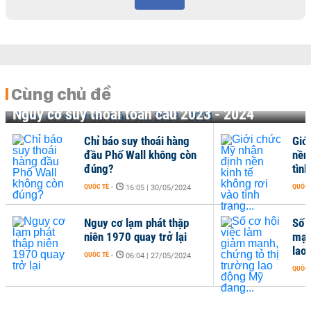
Cùng chủ đề
Nguy cơ suy thoái toàn cầu 2023 - 2024
Chỉ báo suy thoái hàng
Giớ
đầu Phố Wall không còn
nền
đúng?
tình
QUỐC TẾ
-
QUỐC 
16:05 | 30/05/2024
Nguy cơ lạm phát thập
Số 
niên 1970 quay trở lại
mạn
lao
QUỐC TẾ
-
06:04 | 27/05/2024
QUỐC 