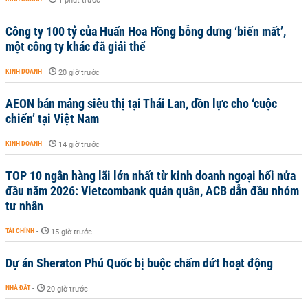
1 phút trước
Công ty 100 tỷ của Huấn Hoa Hồng bỗng dưng ‘biến mất’,
một công ty khác đã giải thể
KINH DOANH
-
20 giờ trước
AEON bán mảng siêu thị tại Thái Lan, dồn lực cho ‘cuộc
chiến’ tại Việt Nam
KINH DOANH
-
14 giờ trước
TOP 10 ngân hàng lãi lớn nhất từ kinh doanh ngoại hối nửa
đầu năm 2026: Vietcombank quán quân, ACB dẫn đầu nhóm
tư nhân
TÀI CHÍNH
-
15 giờ trước
Dự án Sheraton Phú Quốc bị buộc chấm dứt hoạt động
NHÀ ĐẤT
-
20 giờ trước