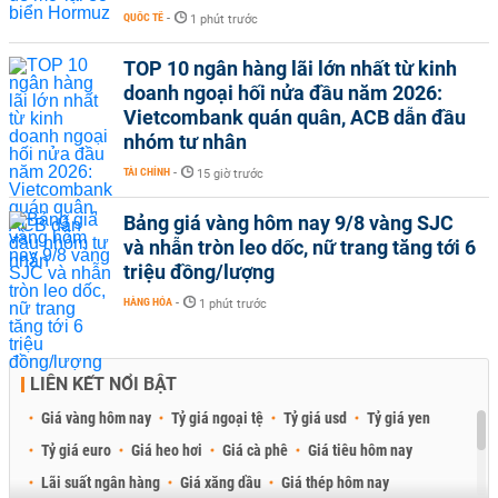
QUỐC TẾ
-
1 phút trước
TOP 10 ngân hàng lãi lớn nhất từ kinh
doanh ngoại hối nửa đầu năm 2026:
Vietcombank quán quân, ACB dẫn đầu
nhóm tư nhân
TÀI CHÍNH
-
15 giờ trước
Bảng giá vàng hôm nay 9/8 vàng SJC
và nhẫn tròn leo dốc, nữ trang tăng tới 6
triệu đồng/lượng
HÀNG HÓA
-
1 phút trước
LIÊN KẾT NỔI BẬT
Giá vàng hôm nay
Tỷ giá ngoại tệ
Tỷ giá usd
Tỷ giá yen
Tỷ giá euro
Giá heo hơi
Giá cà phê
Giá tiêu hôm nay
Lãi suất ngân hàng
Giá xăng dầu
Giá thép hôm nay