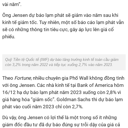
vài năm”.
Ông Jensen dự báo lạm phát sẽ giảm vào năm sau khi
kinh tế giảm tốc. Tuy nhiên, một số báo cáo lạm phát vẫn
sẽ có những thông tin tiêu cực, gây áp lực lên giá cổ
phiếu.
Quỹ Tiền tệ Quốc tế (IMF) dự báo tăng trưởng kinh tế toàn cầu giảm
còn 3,2% trong năm 2022 và tiếp tục xuống 2,7% vào năm 2023.
Theo
Fortune
, nhiều chuyên gia Phố Wall không đồng tình
với ông Jensen. Các nhà kinh tế tại Bank of America hôm
16/12 hạ dự báo lạm phát năm 2023 xuống còn 2,8% vì
giá hàng hóa “giảm sốc”. Goldman Sachs thì dự báo lạm
phát vào cuối năm 2023 chỉ còn 2,7%.
Dù vậy, ông Jensen có lợi thế là một trong số ít những
giám đốc đầu tư đã dự báo đúng sự trỗi dậy của giá cả