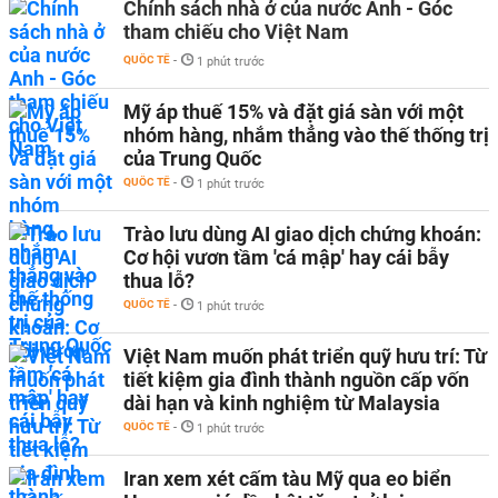
Chính sách nhà ở của nước Anh - Góc
tham chiếu cho Việt Nam
QUỐC TẾ
-
1 phút trước
Mỹ áp thuế 15% và đặt giá sàn với một
nhóm hàng, nhắm thẳng vào thế thống trị
của Trung Quốc
QUỐC TẾ
-
1 phút trước
Trào lưu dùng AI giao dịch chứng khoán:
Cơ hội vươn tầm 'cá mập' hay cái bẫy
thua lỗ?
QUỐC TẾ
-
1 phút trước
Việt Nam muốn phát triển quỹ hưu trí: Từ
tiết kiệm gia đình thành nguồn cấp vốn
dài hạn và kinh nghiệm từ Malaysia
QUỐC TẾ
-
1 phút trước
Iran xem xét cấm tàu Mỹ qua eo biển