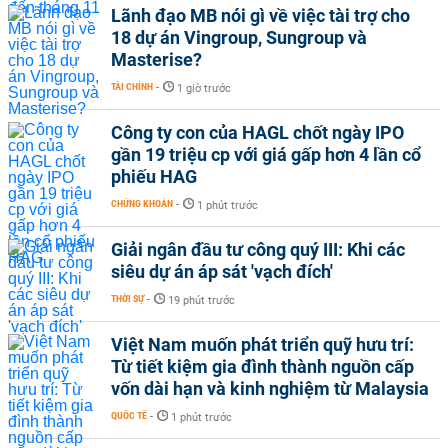
Lãnh đạo MB nói gì về việc tài trợ cho
18 dự án Vingroup, Sungroup và
Masterise?
TÀI CHÍNH
-
1 giờ trước
Công ty con của HAGL chốt ngày IPO
gần 19 triệu cp với giá gấp hơn 4 lần cổ
phiếu HAG
CHỨNG KHOÁN
-
1 phút trước
Giải ngân đầu tư công quý III: Khi các
siêu dự án áp sát 'vạch đích'
THỜI SỰ
-
19 phút trước
Việt Nam muốn phát triển quỹ hưu trí:
Từ tiết kiệm gia đình thành nguồn cấp
vốn dài hạn và kinh nghiệm từ Malaysia
QUỐC TẾ
-
1 phút trước