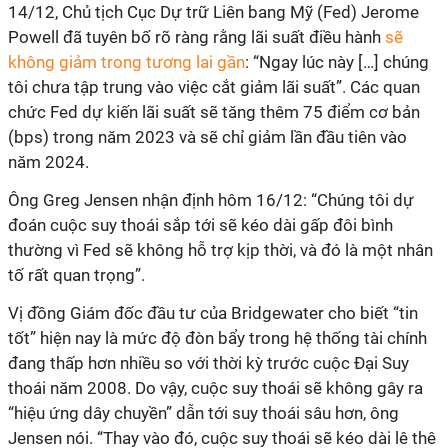
14/12, Chủ tịch Cục Dự trữ Liên bang Mỹ (Fed) Jerome
Powell đã tuyên bố rõ ràng rằng lãi suất điều hành
sẽ
không giảm trong tương lai gần
: “Ngay lúc này […] chúng
tôi chưa tập trung vào việc cắt giảm lãi suất”. Các quan
chức Fed dự kiến lãi suất sẽ tăng thêm 75 điểm cơ bản
(bps) trong năm 2023 và sẽ chỉ giảm lần đầu tiên vào
năm 2024.
Ông Greg Jensen nhận định hôm 16/12: “Chúng tôi dự
đoán cuộc suy thoái sắp tới sẽ kéo dài gấp đôi bình
thường vì Fed sẽ không hỗ trợ kịp thời, và đó là một nhân
tố rất quan trọng”.
Vị đồng Giám đốc đầu tư của Bridgewater cho biết “tin
tốt” hiện nay là mức độ đòn bẩy trong hệ thống tài chính
đang thấp hơn nhiều so với thời kỳ trước cuộc Đại Suy
thoái năm 2008. Do vậy, cuộc suy thoái sẽ không gây ra
“hiệu ứng dây chuyền” dẫn tới suy thoái sâu hơn, ông
Jensen nói. “Thay vào đó, cuộc suy thoái sẽ kéo dài lê thê