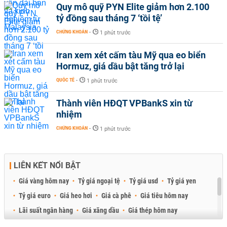
Quy mô quỹ PYN Elite giảm hơn 2.100
tỷ đồng sau tháng 7 ‘tồi tệ’
CHỨNG KHOÁN
-
1 phút trước
Iran xem xét cấm tàu Mỹ qua eo biển
Hormuz, giá dầu bật tăng trở lại
QUỐC TẾ
-
1 phút trước
Thành viên HĐQT VPBankS xin từ
nhiệm
CHỨNG KHOÁN
-
1 phút trước
LIÊN KẾT NỔI BẬT
Giá vàng hôm nay
Tỷ giá ngoại tệ
Tỷ giá usd
Tỷ giá yen
Tỷ giá euro
Giá heo hơi
Giá cà phê
Giá tiêu hôm nay
Lãi suất ngân hàng
Giá xăng dầu
Giá thép hôm nay
Giá sầu riêng
Giá thịt heo
Giá gạo
Giá cao su