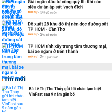
Giải ngân đầu tư công quý III: Khi các
siêu dự án áp sát 'vạch đích'
THỜI SỰ
-
5 giờ trước
Đề xuất 28 khu đô thị nén dọc đường sắt
TP HCM - Cần Thơ
THỜI SỰ
-
6 giờ trước
TP HCM tính xây trung tâm thương mại,
bãi xe ngầm ở Bến Thành
THỜI SỰ
-
15 giờ trước
Tin mới
Bà Lê Thị Thu Thủy gửi lời chào tạm biệt
VinFast sau 9 năm gắn bó