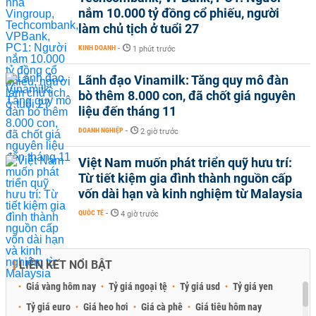
nắm 10.000 tỷ đồng cổ phiếu, người
làm chủ tịch ở tuổi 27
KINH DOANH
-
1 phút trước
Lãnh đạo Vinamilk: Tăng quy mô đàn
bò thêm 8.000 con, đã chốt giá nguyên
liệu đến tháng 11
DOANH NGHIỆP
-
2 giờ trước
Việt Nam muốn phát triển quỹ hưu trí:
Từ tiết kiệm gia đình thành nguồn cấp
vốn dài hạn và kinh nghiệm từ Malaysia
QUỐC TẾ
-
4 giờ trước
LIÊN KẾT NỔI BẬT
Giá vàng hôm nay
Tỷ giá ngoại tệ
Tỷ giá usd
Tỷ giá yen
Tỷ giá euro
Giá heo hơi
Giá cà phê
Giá tiêu hôm nay