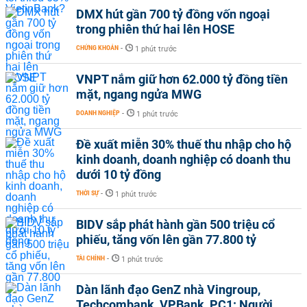
DMX hút gần 700 tỷ đồng vốn ngoại
trong phiên thứ hai lên HOSE
CHỨNG KHOÁN
-
1 phút trước
VNPT nắm giữ hơn 62.000 tỷ đồng tiền
mặt, ngang ngửa MWG
DOANH NGHIỆP
-
1 phút trước
Đề xuất miễn 30% thuế thu nhập cho hộ
kinh doanh, doanh nghiệp có doanh thu
dưới 10 tỷ đồng
THỜI SỰ
-
1 phút trước
BIDV sắp phát hành gần 500 triệu cổ
phiếu, tăng vốn lên gần 77.800 tỷ
TÀI CHÍNH
-
1 phút trước
Dàn lãnh đạo GenZ nhà Vingroup,
Techcombank, VPBank, PC1: Người