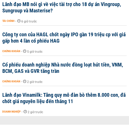
Lãnh đạo MB nói gì về việc tài trợ cho 18 dự án Vingroup,
Sungroup và Masterise?
TÀI CHÍNH
-
6 giờ trước
Công ty con của HAGL chốt ngày IPO gần 19 triệu cp với giá
gấp hơn 4 lần cổ phiếu HAG
CHỨNG KHOÁN
-
5 giờ trước
Cổ phiếu doanh nghiệp Nhà nước đồng loạt hút tiền, VNM,
BCM, GAS và GVR tăng trần
CHỨNG KHOÁN
-
2 giờ trước
Lãnh đạo Vinamilk: Tăng quy mô đàn bò thêm 8.000 con, đã
chốt giá nguyên liệu đến tháng 11
DOANH NGHIỆP
-
2 giờ trước