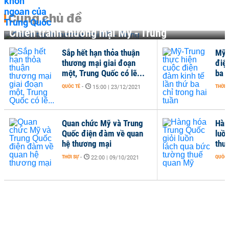
Cùng chủ đề
Chiến tranh thương mại Mỹ - Trung
Sắp hết hạn thỏa thuận
Mỹ-
thương mại giai đoạn
điệ
một, Trung Quốc có lẽ...
ba c
QUỐC TẾ
-
THỜI 
15:00 | 23/12/2021
Quan chức Mỹ và Trung
Hàn
Quốc điện đàm về quan
luồ
hệ thương mại
thu
THỜI SỰ
-
QUỐC 
22:00 | 09/10/2021