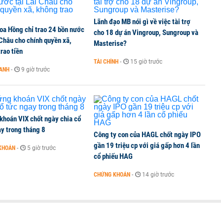
Lãnh đạo MB nói gì về việc tài trợ
oa Hồng chỉ trao 24 bồn nước
ine, lao động công trình đóng BHXH bắt buộc
cho 18 dự án Vingroup, Sungroup và
 Châu cho chính quyền xã,
Masterise?
rao tiền
TÀI CHÍNH
-
15 giờ trước
OANH
-
9 giờ trước
 Văn Khoa bị khởi tố
khoán VIX chốt ngày chia cổ
y trong tháng 8
Công ty con của HAGL chốt ngày IPO
gần 19 triệu cp với giá gấp hơn 4 lần
KHOÁN
-
5 giờ trước
cổ phiếu HAG
CHỨNG KHOÁN
-
14 giờ trước