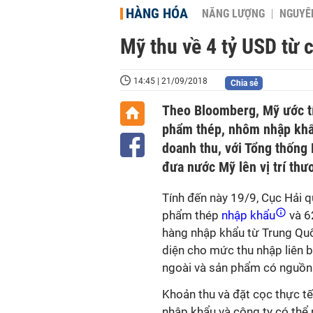
HÀNG HÓA
NĂNG LƯỢNG
NGUYÊN
Mỹ thu về 4 tỷ USD từ
14:45 | 21/09/2018
Chia sẻ
Theo Bloomberg, Mỹ ước tí
phẩm thép, nhôm nhập khẩu
doanh thu, với Tổng thống
đưa nước Mỹ lên vị trí thư
Tính đến này 19/9, Cục Hải 
phẩm thép
nhập khẩu
và 62
hàng nhập khẩu từ Trung Quốc
diện cho mức thu nhập liên 
ngoài và sản phẩm có nguồn
Khoản thu và đặt cọc thực tế
nhập khẩu và công ty có thể n