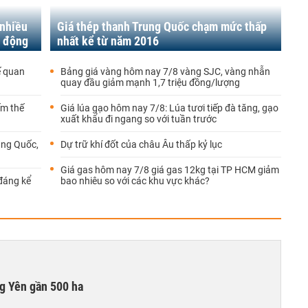
 nhiều
Giá thép thanh Trung Quốc chạm mức thấp
t động
nhất kể từ năm 2016
ế quan
Bảng giá vàng hôm nay 7/8 vàng SJC, vàng nhẫn
quay đầu giảm mạnh 1,7 triệu đồng/lượng
ếm thế
Giá lúa gạo hôm nay 7/8: Lúa tươi tiếp đà tăng, gạo
xuất khẩu đi ngang so với tuần trước
ung Quốc,
Dự trữ khí đốt của châu Âu thấp kỷ lục
Giá gas hôm nay 7/8 giá gas 12kg tại TP HCM giảm
đáng kể
bao nhiêu so với các khu vực khác?
g Yên gần 500 ha