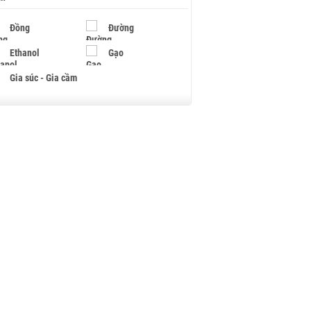
Đồng
Đường
Ethanol
Gạo
Gia súc - Gia cầm
Giấy
Gỗ
Hạt điều
Hồ tiêu - Hạt tiêu
Khí đốt
Kim loại khác
Mắc ca
Muối
Ngũ cốc
Nhựa - Hạt nhựa
Palladium
Phân bón