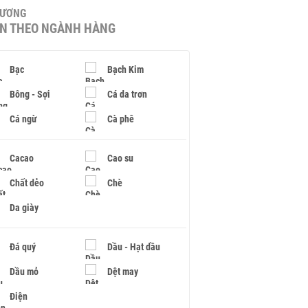
HƯƠNG
IN THEO NGÀNH HÀNG
Bạc
Bạch Kim
Bông - Sợi
Cá da trơn
Cá ngừ
Cà phê
Cacao
Cao su
Chất dẻo
Chè
Da giày
Đá quý
Dầu - Hạt dầu
Dầu mỏ
Dệt may
Điện