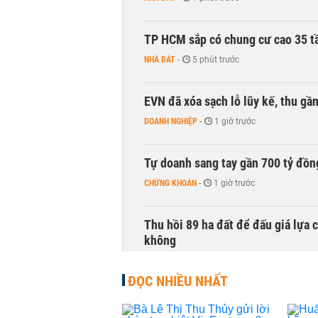
TP HCM sắp có chung cư cao 35 tầ
NHÀ ĐẤT
-
5 phút trước
EVN đã xóa sạch lỗ lũy kế, thu g
DOANH NGHIỆP
-
1 giờ trước
Tự doanh sang tay gần 700 tỷ đồn
CHỨNG KHOÁN
-
1 giờ trước
Thu hồi 89 ha đất để đấu giá lựa 
không
NHÀ ĐẤT
-
2 giờ trước
ĐỌC NHIỀU NHẤT
Dòng tiền ngoại bất ngờ trở lại T