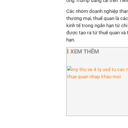
ông Trump đăng tải trên Twi
Các nhóm doanh nghiệp than p
thương mại, thuế quan là cách
kinh tế trong ngắn hạn từ chi
được tạo ra từ thuế quan và t
hạn.
XEM THÊM