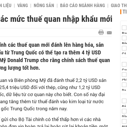
 LIỆU
VÀNG
NÔNG SẢN
BÁO CÁO NGÀNH HÀNG
GIAO T
T
 các mức thuế quan nhập khẩu mới
nh các thuế quan mới đánh lên hàng hóa, sản
 từ Trung Quốc có thể tạo ra thêm 4 tỷ USD
 Mỹ Donald Trump cho rằng chính sách thuế quan
ơng lượng tốt hơn.
quan và Biên phòng Mỹ đã đánh thuế 2,2 tỷ USD sản
5,4 triệu USD đối với thép, cũng như 1,2 tỷ USD
, dữ liệu từ cơ quan này cho biết. Con số này đại
bang tăng thêm từ thuế đánh vào kim loại từ nước
 gốc Trung Quốc trong năm nay.
 gửi cho Bộ Tài chính có thể thấp hơn vì các nhà
ộp đơn xin hoàn, trả lại hoặc rút lại khoản tiền, một