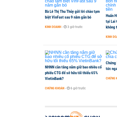
CHỨNG KHOÁN
-
2 giờ trước
Bà Lê Thị Thu Thủy gửi lời chào tạm
Huấn H
Kiến nghị đưa người bán hàng onl
biệt VinFast sau 9 năm gắn bó
tại Lai
THỜI SỰ
-
2 giờ trước
không t
KINH DOANH
-
3 giờ trước
KINH D
TikToker Khánh Sky, Vua Quạt, Hồ
KINH DOANH
-
2 giờ trước
Chứng 
NHNN cần tăng nắm giữ bao nhiêu cổ
tức nga
phiếu CTG để sở hữu tối thiểu 65%
VietinBank?
CHỨNG 
CHỨNG KHOÁN
-
6 giờ trước