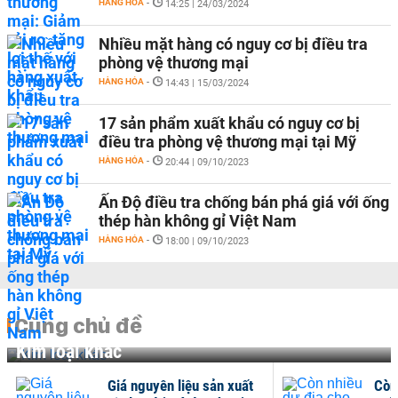
HÀNG HÓA
-
14:25 | 24/03/2024
Nhiều mặt hàng có nguy cơ bị điều tra
phòng vệ thương mại
HÀNG HÓA
-
14:43 | 15/03/2024
17 sản phẩm xuất khẩu có nguy cơ bị
điều tra phòng vệ thương mại tại Mỹ
HÀNG HÓA
-
20:44 | 09/10/2023
Ấn Độ điều tra chống bán phá giá với ống
thép hàn không gỉ Việt Nam
HÀNG HÓA
-
18:00 | 09/10/2023
Cùng chủ đề
Kim loại khác
Giá nguyên liệu sản xuất
Còn