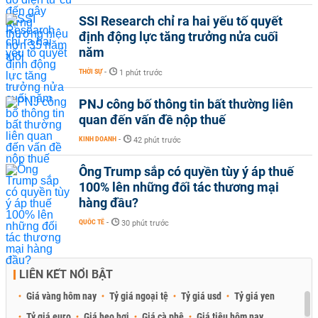
SSI Research chỉ ra hai yếu tố quyết
định động lực tăng trưởng nửa cuối
năm
THỜI SỰ
-
1 phút trước
PNJ công bố thông tin bất thường liên
quan đến vấn đề nộp thuế
KINH DOANH
-
42 phút trước
Ông Trump sắp có quyền tùy ý áp thuế
100% lên những đối tác thương mại
hàng đầu?
QUỐC TẾ
-
30 phút trước
LIÊN KẾT NỔI BẬT
Giá vàng hôm nay
Tỷ giá ngoại tệ
Tỷ giá usd
Tỷ giá yen
Tỷ giá euro
Giá heo hơi
Giá cà phê
Giá tiêu hôm nay