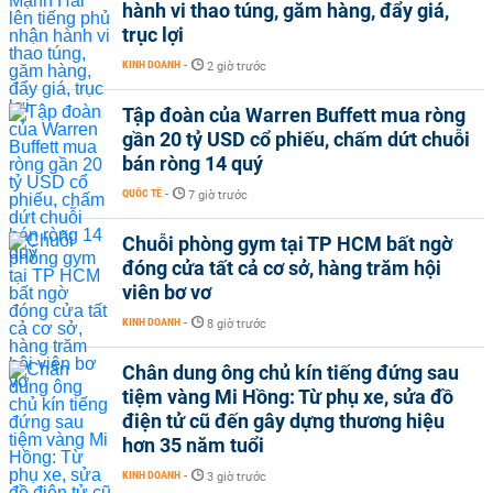
hành vi thao túng, găm hàng, đẩy giá,
trục lợi
KINH DOANH
-
2 giờ trước
Tập đoàn của Warren Buffett mua ròng
gần 20 tỷ USD cổ phiếu, chấm dứt chuỗi
bán ròng 14 quý
QUỐC TẾ
-
7 giờ trước
Chuỗi phòng gym tại TP HCM bất ngờ
đóng cửa tất cả cơ sở, hàng trăm hội
viên bơ vơ
KINH DOANH
-
8 giờ trước
Chân dung ông chủ kín tiếng đứng sau
tiệm vàng Mi Hồng: Từ phụ xe, sửa đồ
điện tử cũ đến gây dựng thương hiệu
hơn 35 năm tuổi
KINH DOANH
-
3 giờ trước