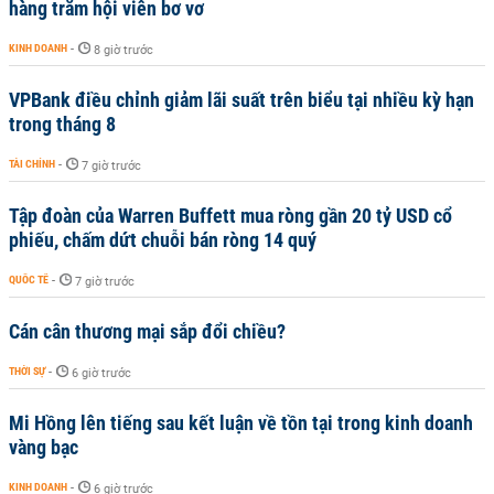
hàng trăm hội viên bơ vơ
KINH DOANH
-
8 giờ trước
VPBank điều chỉnh giảm lãi suất trên biểu tại nhiều kỳ hạn
trong tháng 8
TÀI CHÍNH
-
7 giờ trước
Tập đoàn của Warren Buffett mua ròng gần 20 tỷ USD cổ
phiếu, chấm dứt chuỗi bán ròng 14 quý
QUỐC TẾ
-
7 giờ trước
Cán cân thương mại sắp đổi chiều?
THỜI SỰ
-
6 giờ trước
Mi Hồng lên tiếng sau kết luận về tồn tại trong kinh doanh
vàng bạc
KINH DOANH
-
6 giờ trước