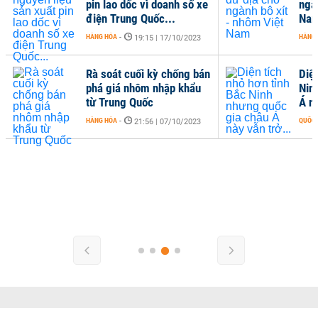
pin lao dốc vì doanh số xe
ngà
điện Trung Quốc...
Na
HÀNG HÓA
-
HÀNG
19:15 | 17/10/2023
Rà soát cuối kỳ chống bán
Diện
phá giá nhôm nhập khẩu
Nin
từ Trung Quốc
Á nà
HÀNG HÓA
-
QUỐC 
21:56 | 07/10/2023