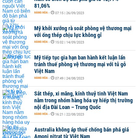
81,06%
HÀNG HÓA
-
07:15 | 26/09/2023
Mỹ khởi xướng rà soát phòng vệ thương mại
với ống thép chịu lực không gỉ
HÀNG HÓA
-
15:02 | 14/09/2023
Mỹ tiếp tục gia hạn ban hành kết luận lẩn
tránh thuế phòng vệ thương mại với tủ gỗ
Việt Nam
HÀNG HÓA
-
07:49 | 24/08/2023
Sắt thép, xi măng, kính thuỷ tinh Việt Nam
nằm trong nhóm hàng hóa uy hiếp thị trường
nội địa Đài Loan – Trung Quốc
HÀNG HÓA
-
16:21 | 22/08/2023
Australia không áp thuế chống bán phá giá
Amoni nitrat từ Việt Nam