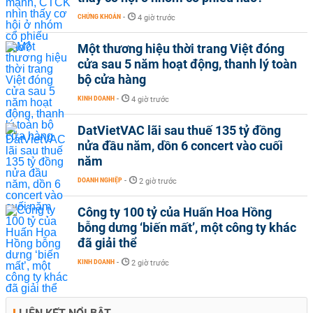
CHỨNG KHOÁN
-
4 giờ trước
Một thương hiệu thời trang Việt đóng
cửa sau 5 năm hoạt động, thanh lý toàn
bộ cửa hàng
KINH DOANH
-
4 giờ trước
DatVietVAC lãi sau thuế 135 tỷ đồng
nửa đầu năm, dồn 6 concert vào cuối
năm
DOANH NGHIỆP
-
2 giờ trước
Công ty 100 tỷ của Huấn Hoa Hồng
bỗng dưng ‘biến mất’, một công ty khác
đã giải thể
KINH DOANH
-
2 giờ trước