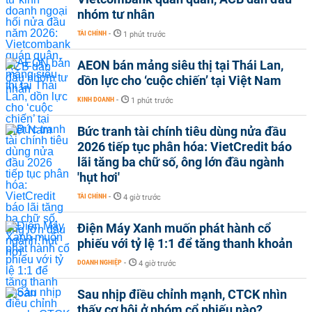
nhóm tư nhân
TÀI CHÍNH
-
1 phút trước
AEON bán mảng siêu thị tại Thái Lan,
dồn lực cho ‘cuộc chiến’ tại Việt Nam
KINH DOANH
-
1 phút trước
Bức tranh tài chính tiêu dùng nửa đầu
2026 tiếp tục phân hóa: VietCredit báo
lãi tăng ba chữ số, ông lớn đầu ngành
'hụt hơi'
TÀI CHÍNH
-
4 giờ trước
Điện Máy Xanh muốn phát hành cổ
phiếu với tỷ lệ 1:1 để tăng thanh khoản
DOANH NGHIỆP
-
4 giờ trước
Sau nhịp điều chỉnh mạnh, CTCK nhìn
thấy cơ hội ở nhóm cổ phiếu nào?