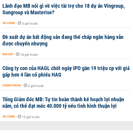
Lãnh đạo MB nói gì về việc tài trợ cho 18 dự án Vingroup,
Sungroup và Masterise?
TÀI CHÍNH
-
3 giờ trước
Đề xuất dự án bất động sản đang thế chấp ngân hàng vẫn
được chuyển nhượng
NHÀ ĐẤT
-
18 giờ trước
Công ty con của HAGL chốt ngày IPO gần 19 triệu cp với giá
gấp hơn 4 lần cổ phiếu HAG
CHỨNG KHOÁN
-
2 giờ trước
Tổng Giám đốc MB: Tự tin hoàn thành kế hoạch lợi nhuận
năm, có thể đạt mốc 40.000 tỷ nếu tình hình thuận lợi
TÀI CHÍNH
-
15 giờ trước