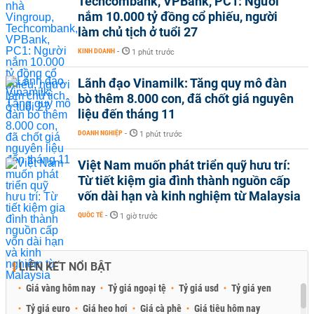
Techcombank, VPBank, PC1: Người
nắm 10.000 tỷ đồng cổ phiếu, người
làm chủ tịch ở tuổi 27
KINH DOANH
-
1 phút trước
Lãnh đạo Vinamilk: Tăng quy mô đàn
bò thêm 8.000 con, đã chốt giá nguyên
liệu đến tháng 11
DOANH NGHIỆP
-
1 phút trước
Việt Nam muốn phát triển quỹ hưu trí:
Từ tiết kiệm gia đình thành nguồn cấp
vốn dài hạn và kinh nghiệm từ Malaysia
QUỐC TẾ
-
1 giờ trước
LIÊN KẾT NỔI BẬT
Giá vàng hôm nay
Tỷ giá ngoại tệ
Tỷ giá usd
Tỷ giá yen
Tỷ giá euro
Giá heo hơi
Giá cà phê
Giá tiêu hôm nay