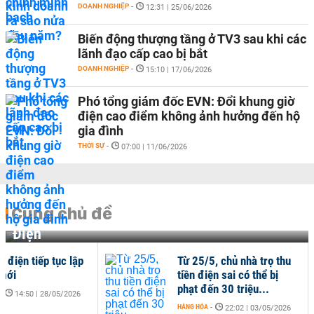
DOANH NGHIỆP
-
12:31 | 25/06/2026
Biến động thượng tầng ở TV3 sau khi các
lãnh đạo cấp cao bị bắt
DOANH NGHIỆP
-
15:10 | 17/06/2026
Phó tổng giám đốc EVN: Đổi khung giờ
điện cao điểm không ảnh hưởng đến hộ
gia đình
THỜI SỰ
-
07:00 | 11/06/2026
Cùng chủ đề
Điện
ụ điện tiếp tục lập
Từ 25/5, chủ nhà trọ thu
 mới
tiền điện sai có thể bị
phạt đến 30 triệu...
-
14:50 | 28/05/2026
HÀNG HÓA
-
22:02 | 03/05/2026