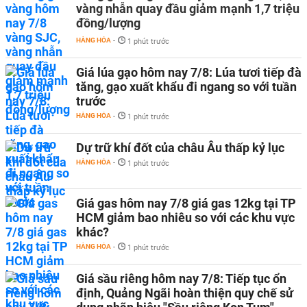
vàng nhẫn quay đầu giảm mạnh 1,7 triệu
đồng/lượng
HÀNG HÓA
-
1 phút trước
Giá lúa gạo hôm nay 7/8: Lúa tươi tiếp đà
tăng, gạo xuất khẩu đi ngang so với tuần
trước
HÀNG HÓA
-
1 phút trước
Dự trữ khí đốt của châu Âu thấp kỷ lục
HÀNG HÓA
-
1 phút trước
Giá gas hôm nay 7/8 giá gas 12kg tại TP
HCM giảm bao nhiêu so với các khu vực
khác?
HÀNG HÓA
-
1 phút trước
Giá sầu riêng hôm nay 7/8: Tiếp tục ổn
định, Quảng Ngãi hoàn thiện quy chế sử