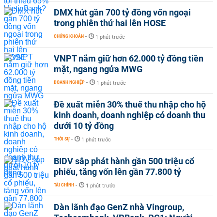
DMX hút gần 700 tỷ đồng vốn ngoại
trong phiên thứ hai lên HOSE
CHỨNG KHOÁN
-
1 phút trước
VNPT nắm giữ hơn 62.000 tỷ đồng tiền
mặt, ngang ngửa MWG
DOANH NGHIỆP
-
1 phút trước
Đề xuất miễn 30% thuế thu nhập cho hộ
kinh doanh, doanh nghiệp có doanh thu
dưới 10 tỷ đồng
THỜI SỰ
-
1 phút trước
BIDV sắp phát hành gần 500 triệu cổ
phiếu, tăng vốn lên gần 77.800 tỷ
TÀI CHÍNH
-
1 phút trước
Dàn lãnh đạo GenZ nhà Vingroup,