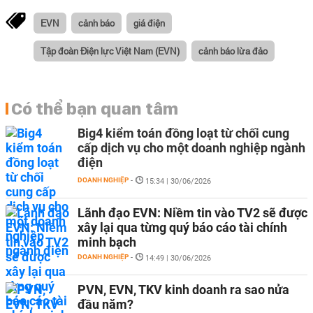
EVN
cảnh báo
giá điện
Tập đoàn Điện lực Việt Nam (EVN)
cảnh báo lừa đảo
Có thể bạn quan tâm
Big4 kiểm toán đồng loạt từ chối cung
cấp dịch vụ cho một doanh nghiệp ngành
điện
DOANH NGHIỆP
-
15:34 | 30/06/2026
Lãnh đạo EVN: Niềm tin vào TV2 sẽ được
xây lại qua từng quý báo cáo tài chính
minh bạch
DOANH NGHIỆP
-
14:49 | 30/06/2026
PVN, EVN, TKV kinh doanh ra sao nửa
đầu năm?