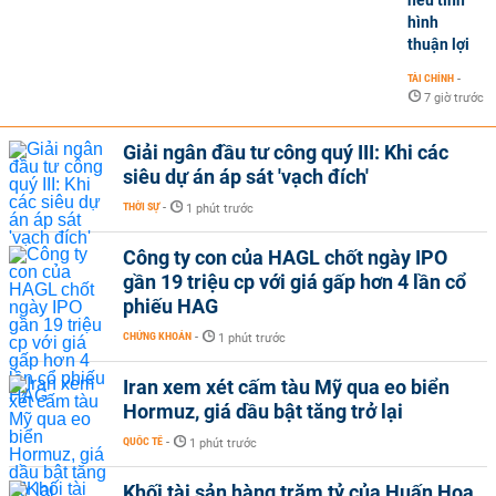
hình
thuận lợi
TÀI CHÍNH
-
7 giờ trước
Giải ngân đầu tư công quý III: Khi các
siêu dự án áp sát 'vạch đích'
THỜI SỰ
-
1 phút trước
Công ty con của HAGL chốt ngày IPO
gần 19 triệu cp với giá gấp hơn 4 lần cổ
phiếu HAG
CHỨNG KHOÁN
-
1 phút trước
Iran xem xét cấm tàu Mỹ qua eo biển
Hormuz, giá dầu bật tăng trở lại
QUỐC TẾ
-
1 phút trước
Khối tài sản hàng trăm tỷ của Huấn Hoa