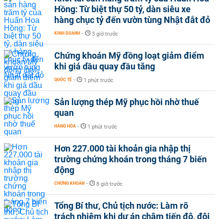
Hồng: Từ biệt thự 50 tỷ, dàn siêu xe
hàng chục tỷ đến vườn tùng Nhật đắt đỏ
KINH DOANH
-
3 giờ trước
Chứng khoán Mỹ đồng loạt giảm điểm
khi giá dầu quay đầu tăng
QUỐC TẾ
-
1 phút trước
Sản lượng thép Mỹ phục hồi nhờ thuế
quan
HÀNG HÓA
-
1 phút trước
Hơn 227.000 tài khoản gia nhập thị
trường chứng khoán trong tháng 7 biến
động
CHỨNG KHOÁN
-
8 giờ trước
Tổng Bí thư, Chủ tịch nước: Làm rõ
trách nhiệm khi dự án chậm tiến độ, đội