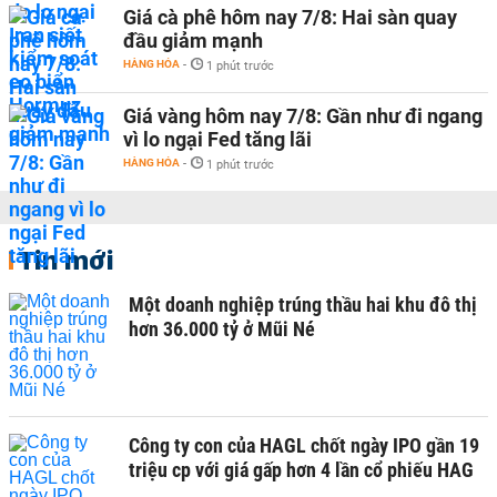
Giá cà phê hôm nay 7/8: Hai sàn quay
đầu giảm mạnh
HÀNG HÓA
-
1 phút trước
Giá vàng hôm nay 7/8: Gần như đi ngang
vì lo ngại Fed tăng lãi
HÀNG HÓA
-
1 phút trước
Tin mới
Một doanh nghiệp trúng thầu hai khu đô thị
hơn 36.000 tỷ ở Mũi Né
Công ty con của HAGL chốt ngày IPO gần 19
triệu cp với giá gấp hơn 4 lần cổ phiếu HAG