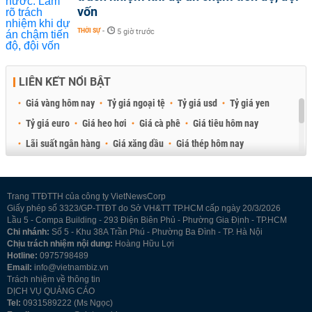
vốn
THỜI SỰ
-
5 giờ trước
LIÊN KẾT NỔI BẬT
Giá vàng hôm nay
Tỷ giá ngoại tệ
Tỷ giá usd
Tỷ giá yen
Tỷ giá euro
Giá heo hơi
Giá cà phê
Giá tiêu hôm nay
Lãi suất ngân hàng
Giá xăng dầu
Giá thép hôm nay
Giá sầu riêng
Giá thịt heo
Giá gạo
Giá cao su
Best Retail Brokers
Diễn đàn đầu tư Việt Nam 2026
Trang TTĐTTH của công ty VietNewsCorp
Giấy phép số 3323/GP-TTĐT do Sở VH&TT TP.HCM cấp ngày 20/3/2026
Lầu 5 - Compa Building - 293 Điện Biên Phủ - Phường Gia Định - TP.HCM
Chi nhánh:
Số 5 - Khu 38A Trần Phú - Phường Ba Đình - TP. Hà Nội
Chịu trách nhiệm nội dung:
Hoàng Hữu Lợi
Hotline:
0975798489
Email:
info@vietnambiz.vn
Trách nhiệm về thông tin
DỊCH VỤ QUẢNG CÁO
Tel:
0931589222 (Ms Ngọc)