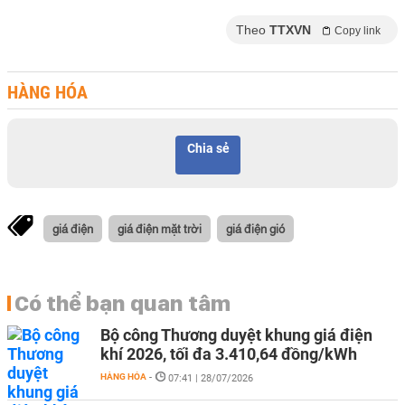
Theo
TTXVN
Copy link
HÀNG HÓA
Chia sẻ
giá điện
giá điện mặt trời
giá điện gió
Có thể bạn quan tâm
Bộ công Thương duyệt khung giá điện
khí 2026, tối đa 3.410,64 đồng/kWh
HÀNG HÓA
-
07:41 | 28/07/2026