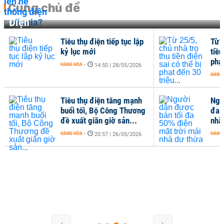
Cùng chủ đề
Điện
Tiêu thụ điện tiếp tục lập
Từ 2
kỷ lục mới
tiền
phạt
HÀNG HÓA
-
14:50 | 28/05/2026
HÀNG
Tiêu thụ điện tăng mạnh
Ngư
buổi tối, Bộ Công Thương
đa 
đề xuất giãn giờ sản...
nhà
HÀNG HÓA
-
HÀNG
20:57 | 26/05/2026