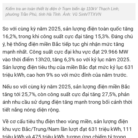
Kiểm tra an toàn thiết bị điện ở Trạm biến áp 110kV Thạch Linh,
phường Trần Phú, tỉnh Hà Tĩnh. Ảnh: Vũ Sinh/TTXVN
So với cùng kỳ năm 2025, sản lượng điện toàn quốc tăng
16,2%, trong khi công suất cực đại tăng 15,3%. Đáng chú
ý, hệ thống điện miền Bắc tiếp tục ghi nhận mức tăng
mạnh nhất. Công suất cực đại khu vực đạt 29.966 MW
vào thời điểm 13h20, tăng 6,3% so với kỷ lục năm 2025.
Sản lượng điện tiêu thụ của miền Bắc đạt mức kỷ lục 631
triệu kWh, cao hơn 9% so với mức đỉnh của năm trước.
Nếu so với cùng kỳ năm 2025, sản lượng điện miền Bắc
tăng tới 25,7%, còn công suất cực đại tăng 27,5%, phản
ánh nhu cầu sử dụng điện tăng mạnh trong bối cảnh thời
tiết nắng nóng diện rộng.
Về cơ cấu tiêu thụ điện theo vùng miền, sản lượng điện
khu vực Bắc/Trung/Nam lần lượt đạt 631 triệu kWh, 111
triệu kWh và 475 triệu kWh, tương ứng chiếm tỷ trọng