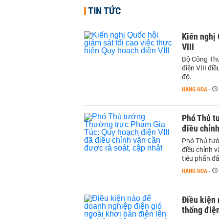
TIN TỨC
Kiến nghị 
VIII
Bộ Công Thư
điện VIII đi
độ.
HÀNG HÓA
-
Phó Thủ t
điều chỉnh
Phó Thủ tướ
điều chỉnh v
tiêu phấn đấ
HÀNG HÓA
-
Điều kiện 
thống điện