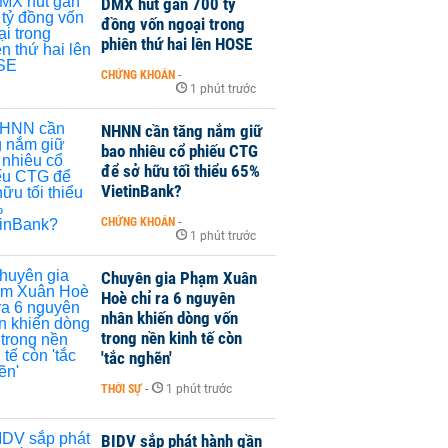
DMX hút gần 700 tỷ
đồng vốn ngoại trong
phiên thứ hai lên HOSE
CHỨNG KHOÁN
-
1 phút trước
NHNN cần tăng nắm giữ
bao nhiêu cổ phiếu CTG
để sở hữu tối thiểu 65%
VietinBank?
CHỨNG KHOÁN
-
1 phút trước
Chuyên gia Phạm Xuân
Hoè chỉ ra 6 nguyên
nhân khiến dòng vốn
trong nền kinh tế còn
'tắc nghẽn'
THỜI SỰ
-
1 phút trước
BIDV sắp phát hành gần