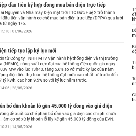
ệp đầu tiên ký hợp đồng mua bán điện trực tiếp
Th
i Nguyên và Nhà máy Điện mặt trời TTC Đức Huệ 2 trở thành
đ
 đầu tiên vận hành cơ chế mua bán điện trực tiếp (DPPA) qua lưới
k
a từ ngày 1/6.
Dò
15:10 | 01/06/2026
m
Ki
iện tiếp tục lập kỷ lục mới
đ
tin từ Công ty TNHH MTV Vận hành hệ thống điện và thị trường
T
ia (NSMO), công suất cực đại của hệ thống điện quốc gia ngày
bị
.039 MW vào lúc 13h40, tăng 5,6% so với mức kỷ lục của năm
ượng điện tiêu thụ toàn hệ thống đạt mức cao nhất từ trước đến
T
7 tỷ kWh, cao hơn 9,5% so với kỷ lục năm trước.
n
14:06 | 28/05/2026
C
ho
ân bổ dần khoản lỗ gần 45.000 tỷ đồng vào giá điện
ơng đề xuất cơ chế phân bổ dần vào giá điện các chi phí chưa
, làm cơ sở xử lý khoản lỗ lũy kế gần 45.000 tỷ đồng của EVN.
10:31 | 14/05/2026