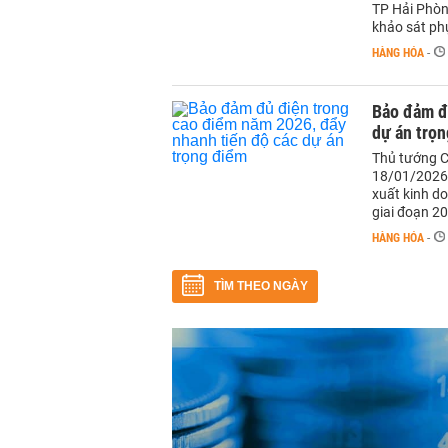
TP Hải Phòn
khảo sát phụ
HÀNG HÓA
-
Bảo đảm đ
dự án trọ
Thủ tướng C
18/01/2026 
xuất kinh d
giai đoạn 20
HÀNG HÓA
-
TÌM THEO NGÀY