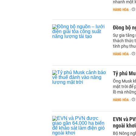
nhanh một l
HÀNG HÓA
-
Đồng bộ ng
Sự gia tăng
thách thức t
tính phụ thu
HÀNG HÓA
-
Tỷ phú Mus
Ông Musk kh
mặt trời để
lồ mà những
HÀNG HÓA
-
EVN và PVN
ngoài khơi
Bộ Nông ngh