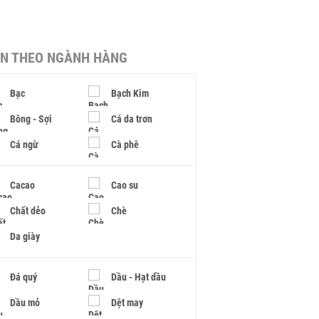
IN THEO NGÀNH HÀNG
Bạc
Bạch Kim
Bông - Sợi
Cá da trơn
Cá ngừ
Cà phê
Cacao
Cao su
Chất dẻo
Chè
Da giày
Đá quý
Dầu - Hạt dầu
Dầu mỏ
Dệt may