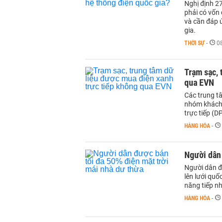
Nghị định 2
phải có vốn 
và cần đáp 
gia.
THỜI SỰ
-
0
Trạm sạc, 
qua EVN
Các trung tâ
nhóm khách 
trực tiếp (D
HÀNG HÓA
-
Người dân 
Người dân đ
lên lưới qu
năng tiếp n
HÀNG HÓA
-