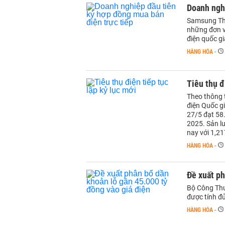
Doanh nghi
Samsung Thá
những đơn vị
điện quốc gi
HÀNG HÓA
-
Tiêu thụ đ
Theo thông 
điện Quốc g
27/5 đạt 58
2025. Sản l
nay với 1,21
HÀNG HÓA
-
Đề xuất ph
Bộ Công Thư
được tính đủ
HÀNG HÓA
-