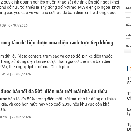
72 quy định doanh nghiệp muốn khảo sát dự án điện gió ngoài khơi
chủ sở hữu tối thiểu là 1 tỷ đồng đối với mỗi MW điện gió ngoài khơi
ứng các yêu cầu về vốn chủ sở hữu để bán điện lên hệ thống quốc
8:39 | 07/07/2026
trung tâm dữ liệu được mua điện xanh trực tiếp không
m dữ liệu (data center), trạm sạc và cơ sở đổi pin xe điện thuộc
hàng sử dụng điện lớn sẽ được tham gia cơ chế mua bán điện
PPA), theo nghị định mới của Chính phủ.
14:14 | 27/06/2026
T
5
được bán tối đa 50% điện mặt trời mái nhà dư thừa
T
C
ược bán tối đa 50% lượng điện mặt trời mái nhà tự dùng dư thừa
ốc gia, và cao hơn mức này vào cuối 2030 nếu khu vực còn khả
EV
hận.
t
07:51 | 27/06/2026
T
D