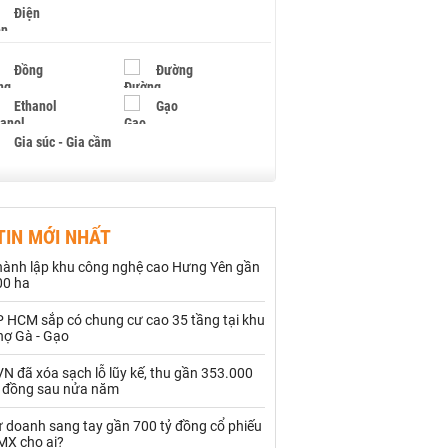
Điện
Đồng
Đường
Ethanol
Gạo
Gia súc - Gia cầm
Giấy
Gỗ
TIN MỚI NHẤT
Hạt điều
Hồ tiêu - Hạt tiêu
hành lập khu công nghệ cao Hưng Yên gần
Khí đốt
00 ha
P HCM sắp có chung cư cao 35 tầng tại khu
Kim loại khác
Mắc ca
hợ Gà - Gạo
Muối
Ngũ cốc
N đã xóa sạch lỗ lũy kế, thu gần 353.000
ỷ đồng sau nửa năm
Nhựa - Hạt nhựa
ự doanh sang tay gần 700 tỷ đồng cổ phiếu
MX cho ai?