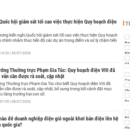
Quốc hội giám sát tối cao việc thực hiện Quy hoạch điện
T
ơng kiến nghị Quốc hội giám sát tối cao việc thực hiện Quy hoạch
ều chỉnh nhằm thúc tiến độ các dự án trọng điểm và xử lý chậm tiến
14:20 | 30/07/2026
ướng Thường trực Phạm Gia Túc: Quy hoạch điện VIII đã
 vẫn cần được rà soát, cập nhật
ng Thường trực Phạm Gia Túc cho biết Quy hoạch điện VIII đã
ẫn cần được rà soát, cập nhật, bổ sung trong bối cảnh đặt mục
u tăng trưởng hai con số.
07:45 | 08/07/2026
nào để doanh nghiệp điện gió ngoài khơi bán điện lên hệ
 quốc gia?