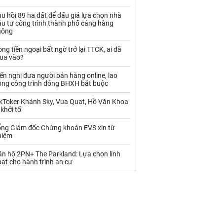
Palladium
Phân bón
u hồi 89 ha đất để đấu giá lựa chọn nhà
Rau - Củ -Quả
Sắt thép
ầu tư công trình thành phố cảng hàng
hông
Sữa
ng tiền ngoại bất ngờ trở lại TTCK, ai đã
ua vào?
Than
Thức ăn chăn nuôi
ến nghị đưa người bán hàng online, lao
ộng công trình đóng BHXH bắt buộc
Thủy hải sản khác
Tôm
ikToker Khánh Sky, Vua Quạt, Hồ Văn Khoa
Vàng
 khởi tố
ổng Giám đốc Chứng khoán EVS xin từ
VLXD khác
Xăng dầu
hiệm
Xi măng - Clynker
ăn hộ 2PN+ The Parkland: Lựa chọn linh
ạt cho hành trình an cư