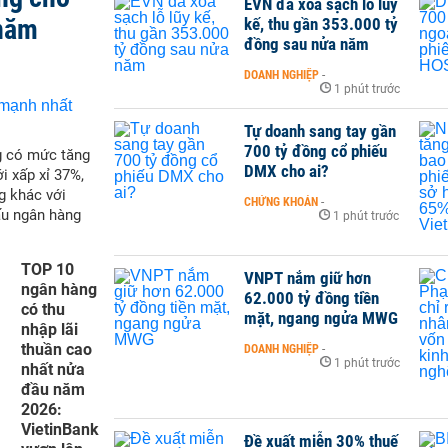
EVN đã xóa sạch lỗ lũy
 năm
kế, thu gần 353.000 tỷ
đồng sau nửa năm
DOANH NGHIỆP
-
1 phút trước
Tự doanh sang tay gần
700 tỷ đồng cổ phiếu
g có mức tăng
DMX cho ai?
i xấp xỉ 37%,
g khác với
CHỨNG KHOÁN
-
ấu ngân hàng
1 phút trước
TOP 10
VNPT nắm giữ hơn
ngân hàng
62.000 tỷ đồng tiền
có thu
mặt, ngang ngửa MWG
nhập lãi
thuần cao
DOANH NGHIỆP
-
1 phút trước
nhất nửa
đầu năm
2026:
VietinBank
Đề xuất miễn 30% thuế