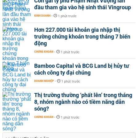
Con gái tỷ phú Phạm Nhật Vượng lần
đầu tham gia vào hệ sinh thái Vingroup
KINH DOANH
-
1 phút trước
Hơn 227.000 tài khoản gia nhập thị
trường chứng khoán trong tháng 7 biến
động
CHỨNG KHOÁN
-
1 phút trước
Bamboo Capital và BCG Land bị hủy tư
cách công ty đại chúng
DOANH NGHIỆP
-
1 phút trước
Thị trường thường ‘phất lên’ trong tháng
8, nhóm ngành nào có tiềm năng dẫn
sóng?
CHỨNG KHOÁN
-
1 phút trước