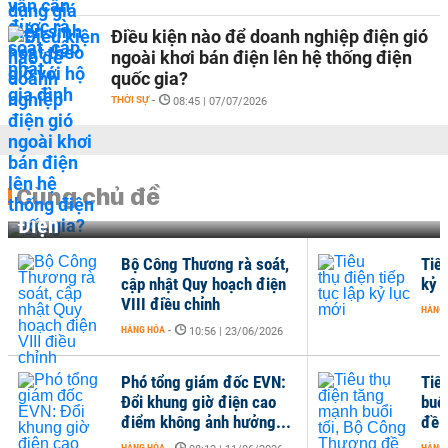
Điều kiện nào để doanh nghiệp điện gió
ngoài khơi bán điện lên hệ thống điện
quốc gia?
THỜI SỰ
-
08:45 | 07/07/2026
Cùng chủ đề
Điện
Bộ Công Thương rà soát,
Tiêu
cập nhật Quy hoạch điện
kỷ 
VIII điều chỉnh
HÀNG
HÀNG HÓA
-
10:56 | 23/06/2026
Phó tổng giám đốc EVN:
Tiê
Đổi khung giờ điện cao
buổ
điểm không ảnh hưởng...
đề x
HÀNG HÓA
HÀNG