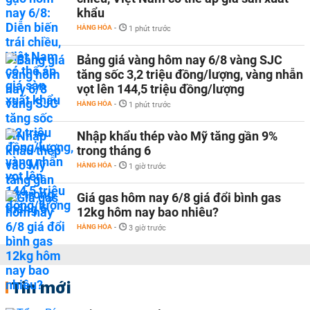
khẩu
HÀNG HÓA
-
1 phút trước
Bảng giá vàng hôm nay 6/8 vàng SJC
tăng sốc 3,2 triệu đồng/lượng, vàng nhẫn
vọt lên 144,5 triệu đồng/lượng
HÀNG HÓA
-
1 phút trước
Nhập khẩu thép vào Mỹ tăng gần 9%
trong tháng 6
HÀNG HÓA
-
1 giờ trước
Giá gas hôm nay 6/8 giá đổi bình gas
12kg hôm nay bao nhiêu?
HÀNG HÓA
-
3 giờ trước
Tin mới