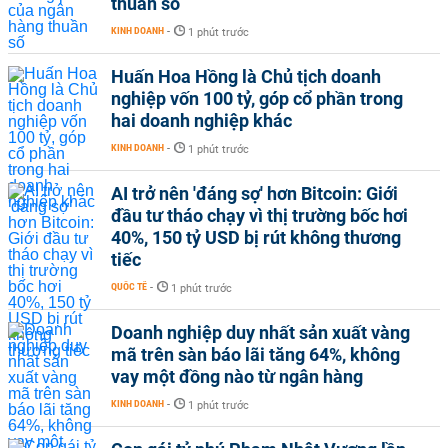
thuần số
KINH DOANH
-
1 phút trước
Huấn Hoa Hồng là Chủ tịch doanh
nghiệp vốn 100 tỷ, góp cổ phần trong
hai doanh nghiệp khác
KINH DOANH
-
1 phút trước
AI trở nên 'đáng sợ' hơn Bitcoin: Giới
đầu tư tháo chạy vì thị trường bốc hơi
40%, 150 tỷ USD bị rút không thương
tiếc
QUỐC TẾ
-
1 phút trước
Doanh nghiệp duy nhất sản xuất vàng
mã trên sàn báo lãi tăng 64%, không
vay một đồng nào từ ngân hàng
KINH DOANH
-
1 phút trước