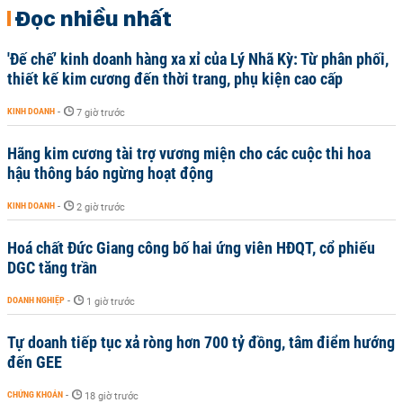
Đọc nhiều nhất
'Đế chế’ kinh doanh hàng xa xỉ của Lý Nhã Kỳ: Từ phân phối,
thiết kế kim cương đến thời trang, phụ kiện cao cấp
KINH DOANH
-
7 giờ trước
Hãng kim cương tài trợ vương miện cho các cuộc thi hoa
hậu thông báo ngừng hoạt động
KINH DOANH
-
2 giờ trước
Hoá chất Đức Giang công bố hai ứng viên HĐQT, cổ phiếu
DGC tăng trần
DOANH NGHIỆP
-
1 giờ trước
Tự doanh tiếp tục xả ròng hơn 700 tỷ đồng, tâm điểm hướng
đến GEE
CHỨNG KHOÁN
-
18 giờ trước