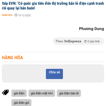
Sếp EVN: 'Có quốc gia tiến đến thị trường bán lẻ điện cạnh tranh
rồi quay lại bán buôn'
HÀNG HÓA
-
19-12-2025
Phương Dung
Theo
VnExpress
Copy link
HÀNG HÓA
Chia sẻ
giá điện
giá điện mặt trời
giá điện bán lẻ
giá điện gió