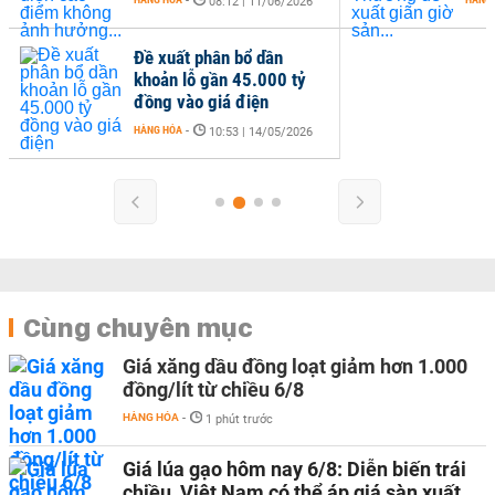
-
08:12 | 11/06/2026
Đề xuất phân bổ dần
khoản lỗ gần 45.000 tỷ
đồng vào giá điện
HÀNG HÓA
-
10:53 | 14/05/2026
Cùng chuyên mục
Giá xăng dầu đồng loạt giảm hơn 1.000
đồng/lít từ chiều 6/8
HÀNG HÓA
-
1 phút trước
Giá lúa gạo hôm nay 6/8: Diễn biến trái
chiều, Việt Nam có thể áp giá sàn xuất