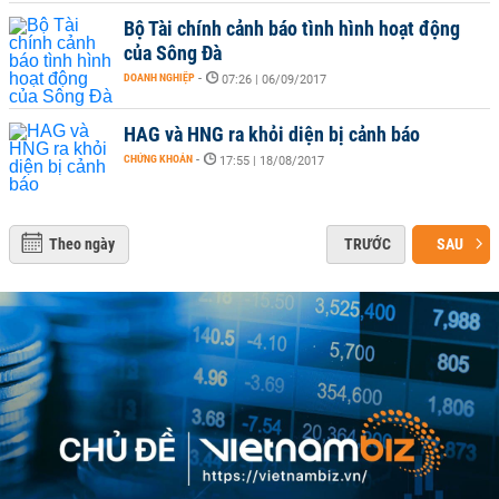
Bộ Tài chính cảnh báo tình hình hoạt động
của Sông Đà
DOANH NGHIỆP
-
07:26 | 06/09/2017
HAG và HNG ra khỏi diện bị cảnh báo
CHỨNG KHOÁN
-
17:55 | 18/08/2017
Theo ngày
TRƯỚC
SAU