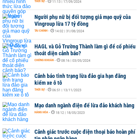
THỜI SỰ
-
11:13 | 17/09/2024
Người phụ nữ bị đối tượng giả mạo quỹ của
Vingroup lừa 17 tỷ đồng
TÀI CHÍNH
-
14:02 | 31/08/2024
HAGL và Gỗ Trường Thành làm gì để cổ phiếu
thoát diện cảnh báo?
CHỨNG KHOÁN
-
08:16 | 03/05/2024
Cảnh báo tình trạng lừa đảo gia hạn đăng
kiểm xe ô tô
THỜI SỰ
-
06:51 | 13/11/2023
Mạo danh ngành điện để lừa đảo khách hàng
HÀNG HÓA
-
18:12 | 18/05/2023
Cảnh giác trước cuộc điện thoại báo hoàn phí
tin nhắn ngân hàng