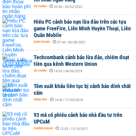
TÀI CHÍNH
-
20:44 | 20/02/2022
Hiếu PC cảnh báo nạn lừa đảo trên các tựa
game FreeFire, Liên Minh Huyền Thoại, Liên
Quân Mobile
KINH DOANH
-
07:44 | 30/08/2021
Techcombank cảnh báo lừa đảo, chiếm đoạt
tiền qua kênh Western Union
TÀI CHÍNH
-
14:29 | 04/06/2018
Tôm xuất khẩu liên tục bị cảnh báo dính chất
cấm
HÀNG HÓA
-
14:40 | 17/05/2018
93 mã cổ phiếu cảnh báo nhà đầu tư trên
UPCoM
CHỨNG KHOÁN
-
12:02 | 12/10/2017