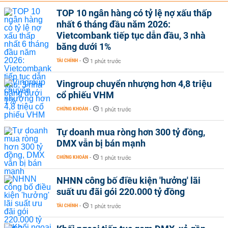
TOP 10 ngân hàng có tỷ lệ nợ xấu thấp
nhất 6 tháng đầu năm 2026:
Vietcombank tiếp tục dẫn đầu, 3 nhà
băng dưới 1%
TÀI CHÍNH
-
1 phút trước
Vingroup chuyển nhượng hơn 4,8 triệu
cổ phiếu VHM
CHỨNG KHOÁN
-
1 phút trước
Tự doanh mua ròng hơn 300 tỷ đồng,
DMX vẫn bị bán mạnh
CHỨNG KHOÁN
-
1 phút trước
NHNN công bố điều kiện 'hưởng' lãi
suất ưu đãi gói 220.000 tỷ đồng
TÀI CHÍNH
-
1 phút trước