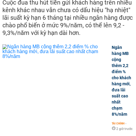
Cuộc đua thu hút tiền gửi khách hàng trên nhiều
kênh khác nhau vẫn chưa có dấu hiệu "hạ nhiệt"
lãi suất kỳ hạn 6 tháng tại nhiều ngân hàng được
chào phổ biến ở mức 9%/năm, có thể lên 9,2 -
9,3%/năm với kỳ hạn dài hơn.
Ngân
hàng MB
cộng
thêm 2,2
điểm %
cho khách
hàng mới,
đưa lãi
suất cao
nhất
chạm
8%/năm
TÀI CHÍNH
-
2 giờ trước