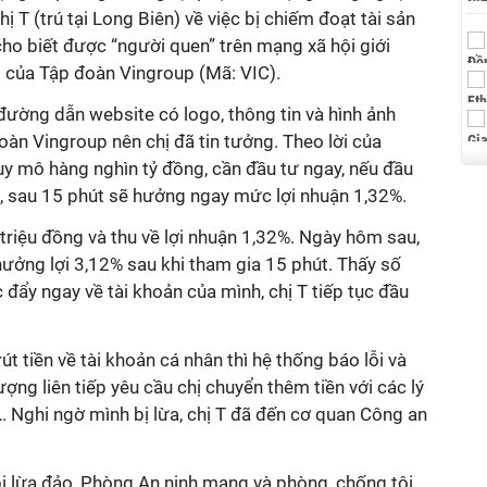
hị T (trú tại Long Biên) về việc bị chiếm đoạt tài sản
 cho biết được “người quen” trên mạng xã hội giới
i của Tập đoàn Vingroup (Mã: VIC).
đường dẫn website có logo, thông tin và hình ảnh
àn Vingroup nên chị đã tin tưởng. Theo lời của
uy mô hàng nghìn tỷ đồng, cần đầu tư ngay, nếu đầu
g, sau 15 phút sẽ hưởng ngay mức lợi nhuận 1,32%.
triệu đồng và thu về lợi nhuận 1,32%. Ngày hôm sau,
hưởng lợi 3,12% sau khi tham gia 15 phút. Thấy số
ợc đẩy ngay về tài khoản của mình, chị T tiếp tục đầu
rút tiền về tài khoản cá nhân thì hệ thống báo lỗi và
ượng liên tiếp yêu cầu chị chuyển thêm tiền với các lý
… Nghi ngờ mình bị lừa, chị T đã đến cơ quan Công an
ị lừa đảo, Phòng An ninh mạng và phòng, chống tội