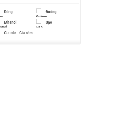
Đồng
Đường
Ethanol
Gạo
Gia súc - Gia cầm
Giấy
Gỗ
Hạt điều
Hồ tiêu - Hạt tiêu
Khí đốt
Kim loại khác
Mắc ca
Muối
Ngũ cốc
Nhựa - Hạt nhựa
Palladium
Phân bón