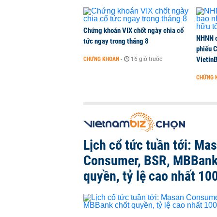
CHỨNG KHOÁN
-
1 phút trước
Chứng khoán VIX chốt ngày chia cổ
NHNN c
tức ngay trong tháng 8
phiếu 
Vietin
CHỨNG KHOÁN
-
16 giờ trước
CHỨNG 
Lịch cổ tức tuần tới: Ma
Consumer, BSR, MBBank
quyền, tỷ lệ cao nhất 10