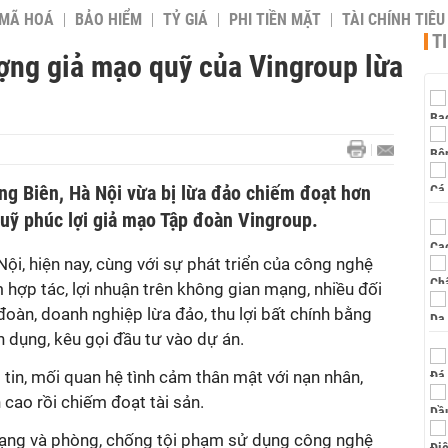
 MÃ HOÁ
BẢO HIỂM
TỶ GIÁ
PHI TIỀN MẶT
TÀI CHÍNH TIÊ
T
ượng giả mạo quỹ của Vingroup lừa
ng Biên, Hà Nội vừa bị lừa đảo chiếm đoạt hơn
quỹ phúc lợi giả mạo Tập đoàn Vingroup.
ội, hiện nay, cùng với sự phát triển của công nghệ
m hợp tác, lợi nhuận trên không gian mạng, nhiều đối
oàn, doanh nghiệp lừa đảo, thu lợi bất chính bằng
 dụng, kêu gọi đầu tư vào dự án.
tin, mối quan hệ tình cảm thân mật với nạn nhân,
 cao rồi chiếm đoạt tài sản.
ạng và phòng, chống tội phạm sử dụng công nghệ