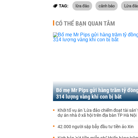
lừa đảo
cảnh báo
Lừa đảo
TAG:
CÓ THỂ BẠN QUAN TÂM
Bố mẹ Mr Pips gửi hàng trăm tỷ đồn
314 lượng vàng khi con bị bắt
Khởi tố vụ án 'Lừa đảo chiếm đoạt tài sản' 
dự án nhà ở xã hội trên địa bàn TP Hà Nội
42.000 người sập bẫy đầu tư tiền ảo Xin