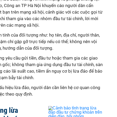
, Công an TP Hà Nội khuyến cáo người dân cẩn
t bạn trên mạng xã hội, cảnh giác với các cuộc gọi từ
 khi tham gia vào các nhóm đầu tư tài chính, lời mời
trên các mạng xã hội.
tính của đối tượng như: họ tên, địa chỉ, người thân,
hậm chí gặp gỡ trực tiếp nếu có thể; không nên vội
, hướng dẫn của đối tượng.
g yêu cầu gửi tiền, đầu tư hoặc tham gia các giao
n gốc; không tham gia ứng dụng đầu tư tài chính, sàn
 cáo lãi suất cao, tiềm ẩn nguy cơ bị lừa đảo để bảo
cạm bẫy tài chính.
u hiệu lừa đảo, người dân cần liên hệ cơ quan công
iệc theo quy định.
ạng lừa