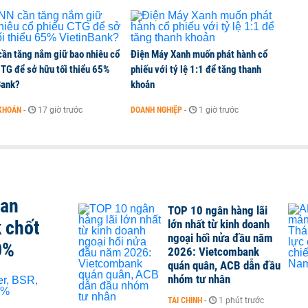
ần tăng nắm giữ bao nhiêu cổ
Điện Máy Xanh muốn phát hành cổ
CTG để sở hữu tối thiểu 65%
phiếu với tỷ lệ 1:1 để tăng thanh
Bank?
khoản
KHOÁN
-
17 giờ trước
DOANH NGHIỆP
-
1 giờ trước
san
TOP 10 ngân hàng lãi
 chốt
lớn nhất từ kinh doanh
ngoại hối nửa đầu năm
0%
2026: Vietcombank
quán quân, ACB dẫn đầu
nhóm tư nhân
TÀI CHÍNH
-
1 phút trước