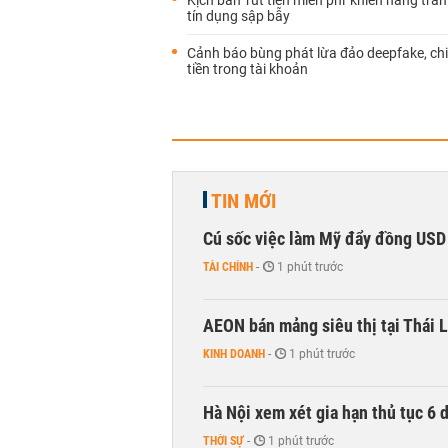
Kịch bản 'rút tiền miễn phí' khiến hàng tră
tín dụng sập bẫy
Cảnh báo bùng phát lừa đảo deepfake, ch
tiền trong tài khoản
TIN MỚI
Cú sốc việc làm Mỹ đẩy đồng USD
TÀI CHÍNH
-
1 phút trước
AEON bán mảng siêu thị tại Thái L
KINH DOANH
-
1 phút trước
Hà Nội xem xét gia hạn thủ tục 6 
THỜI SỰ
-
1 phút trước