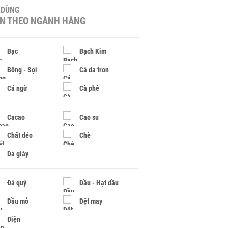
U DÙNG
IN THEO NGÀNH HÀNG
Bạc
Bạch Kim
Bông - Sợi
Cá da trơn
Cá ngừ
Cà phê
Cacao
Cao su
Chất dẻo
Chè
Da giày
Đá quý
Dầu - Hạt dầu
Dầu mỏ
Dệt may
Điện