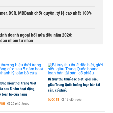
umer, BSR, MBBank chốt quyền, tỷ lệ cao nhất 100%
 kinh doanh ngoại hối nửa đầu năm 2026:
 đầu nhóm tư nhân
 nghiệp, hộ kinh doanh?
Bị truy thu thuế đặc biệt, giới siêu
ơng hiệu thời trang Việt
lên thủy sản Việt
giàu Trung Quốc hoảng loạn bán tài
ửa sau 5 năm hoạt động,
sản, cổ phiếu
ý toàn bộ cửa hàng
QUỐC TẾ
-
16 giờ trước
OANH
-
29 phút trước
tỷ đồng, khối ngoại đảo chiều gom hơn 2.000 tỷ