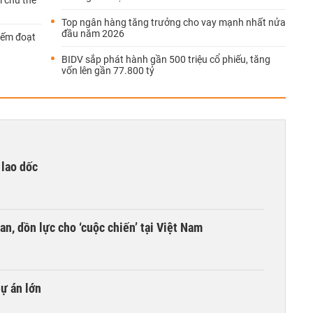
m chủ thẻ
Top ngân hàng tăng trưởng cho vay mạnh nhất nửa
đầu năm 2026
iếm đoạt
BIDV sắp phát hành gần 500 triệu cổ phiếu, tăng
vốn lên gần 77.800 tỷ
 lao dốc
an, dồn lực cho ‘cuộc chiến’ tại Việt Nam
dự án lớn