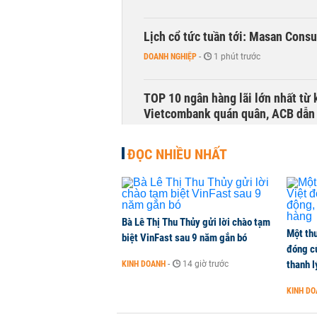
Lịch cổ tức tuần tới: Masan Cons
DOANH NGHIỆP
-
1 phút trước
TOP 10 ngân hàng lãi lớn nhất từ
Vietcombank quán quân, ACB dẫn
TÀI CHÍNH
-
1 phút trước
ĐỌC NHIỀU NHẤT
Vì sao bỗng dưng đứng tên doanh
KINH DOANH
-
1 phút trước
Bà Lê Thị Thu Thủy gửi lời chào tạm
Một thư
Thuế mới của Mỹ tạo thêm sức ép 
biệt VinFast sau 9 năm gắn bó
đóng c
HÀNG HÓA
-
1 phút trước
thanh l
KINH DOANH
-
14 giờ trước
KINH D
Sau tháng 7 bán ròng hơn 12.000 
đồng