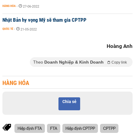
HÀNG HÓA
-
27-06-2022
Nhật Bản hy vọng Mỹ sẽ tham gia CPTPP
QUỐC TẾ
-
21-05-2022
Hoàng Anh
Theo
Doanh Nghiệp & Kinh Doanh
Copy link
HÀNG HÓA
Chia sẻ
Hiệp định FTA
FTA
Hiệp định CPTPP
CPTPP