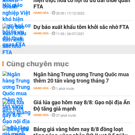
hiện thực hoá cơ hội từ ưu đãi thuế quan
FTA
HÀNG HÓA
-
20:00 | 17/12/2022
Dự báo xuất khẩu tôm khởi sắc nhờ FTA
HÀNG HÓA
-
11:00 | 26/07/2021
Cùng chuyên mục
Ngân hàng Trung ương Trung Quốc mua
thêm 20 tấn vàng trong tháng 7
HÀNG HÓA
-
1 phút trước
Giá lúa gạo hôm nay 8/8: Gạo nội địa Ấn
Độ tăng giá mạnh
HÀNG HÓA
-
37 phút trước
Bảng giá vàng hôm nay 8/8 đồng loạt