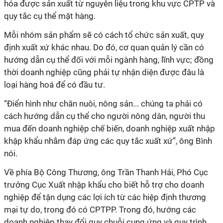
hóa được sản xuất từ nguyên liệu trong khu vực CPTP và
quy tắc cụ thể mặt hàng.
Mỗi nhóm sản phẩm sẽ có cách tổ chức sản xuất, quy
định xuất xứ khác nhau. Do đó, cơ quan quản lý cần có
hướng dẫn cụ thể đối với mỗi ngành hàng, lĩnh vực; đồng
thời doanh nghiệp cũng phải tự nhận diện được đâu là
loại hàng hoá để có đầu tư.
“Điển hình như chăn nuôi, nông sản... chúng ta phải có
cách hướng dẫn cụ thể cho người nông dân, người thu
mua đến doanh nghiệp chế biến, doanh nghiệp xuất nhập
khập khẩu nhằm đáp ứng các quy tắc xuất xứ”, ông Bình
nói.
Về phía Bộ Công Thương, ông Trần Thanh Hải, Phó Cục
trưởng Cục Xuất nhập khẩu cho biết hỗ trợ cho doanh
nghiệp để tận dụng các lợi ích từ các hiệp định thương
mại tự do, trong đó có CPTPP. Trong đó, hướng các
doanh nghiệp thay đổi quy chuỗi cung ứng và quy trình.