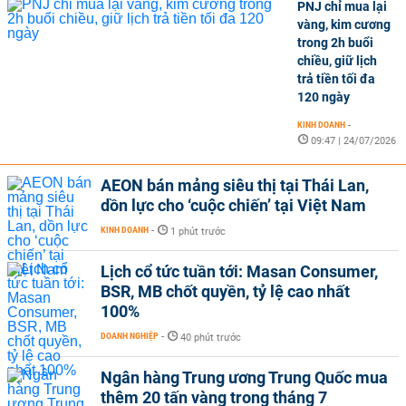
PNJ chỉ mua lại
vàng, kim cương
trong 2h buổi
chiều, giữ lịch
trả tiền tối đa
120 ngày
KINH DOANH
-
09:47 | 24/07/2026
AEON bán mảng siêu thị tại Thái Lan,
dồn lực cho ‘cuộc chiến’ tại Việt Nam
KINH DOANH
-
1 phút trước
Lịch cổ tức tuần tới: Masan Consumer,
BSR, MB chốt quyền, tỷ lệ cao nhất
100%
DOANH NGHIỆP
-
40 phút trước
Ngân hàng Trung ương Trung Quốc mua
thêm 20 tấn vàng trong tháng 7