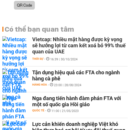
QR Code
Có thể bạn quan tâm
Vietcap: Nhiều mặt hàng được kỳ vọng
sẽ hưởng lợi từ cam kết xoá bỏ 99% thuế
quan của UAE
THỜI SỰ
-
16:39 | 30/10/2024
Tận dụng hiệu quả các FTA cho ngành
hàng cà phê
HÀNG HÓA
-
23:00 | 28/08/2024
Nga đang tiến hành đàm phán FTA với
một số quốc gia Hồi giáo
QUỐC TẾ
-
11:00 | 21/05/2023
Lực cản khiến doanh nghiệp Việt khó