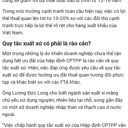
cũng sẽ giảm tối đa thuế suất sau lộ trình từ 12-16 năm.
Trong môi trường cạnh tranh toàn cầu hiện nay, việc có lợi
thế thuế quan lên tới từ 10-20% so với các đối thủ cạnh
tranh trực tiếp là lợi thế rõ rệt cho hàng xuất khẩu của
Việt Nam.
Quy tắc xuất xứ có phải là rào cản?
Một trong những lý do khiến doanh nghiệp chưa thể tận
dụng hết ưu đãi của hiệp định CPTPP là rào cản về quy
tắc xuất xứ. Hiện, việc đáp ứng được yêu cầu về quy tắc
xuất xứ để được hưởng ưu đãi thuế quan tương đối phức
tạp và khác biệt so với các FTA khác.
Ông Lương Đức Long cho biết ngành sản xuất xi măng
chủ yếu sử dụng nguyên, nhiên liệu tại chỗ, song gần đây
có một số doanh nghiệp nhập than và thạch cao ở nước
ngoài.
“Việc chấp hành quy tắc xuất xứ của Hiệp định CPTPP vẫn