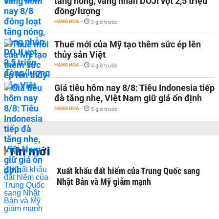
tăng nóng, vàng nhẫn DOJI vọt 2,5 triệu
đồng/lượng
HÀNG HÓA
-
3 giờ trước
Thuế mới của Mỹ tạo thêm sức ép lên
thủy sản Việt
HÀNG HÓA
-
4 giờ trước
Giá tiêu hôm nay 8/8: Tiêu Indonesia tiếp
đà tăng nhẹ, Việt Nam giữ giá ổn định
HÀNG HÓA
-
5 giờ trước
Tin mới
Xuất khẩu đất hiếm của Trung Quốc sang
Nhật Bản và Mỹ giảm mạnh