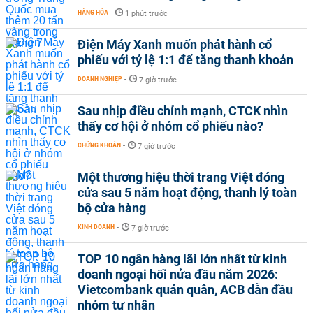
HÀNG HÓA
-
1 phút trước
Điện Máy Xanh muốn phát hành cổ
phiếu với tỷ lệ 1:1 để tăng thanh khoản
DOANH NGHIỆP
-
7 giờ trước
Sau nhịp điều chỉnh mạnh, CTCK nhìn
thấy cơ hội ở nhóm cổ phiếu nào?
CHỨNG KHOÁN
-
7 giờ trước
Một thương hiệu thời trang Việt đóng
cửa sau 5 năm hoạt động, thanh lý toàn
bộ cửa hàng
KINH DOANH
-
7 giờ trước
TOP 10 ngân hàng lãi lớn nhất từ kinh
doanh ngoại hối nửa đầu năm 2026:
Vietcombank quán quân, ACB dẫn đầu
nhóm tư nhân