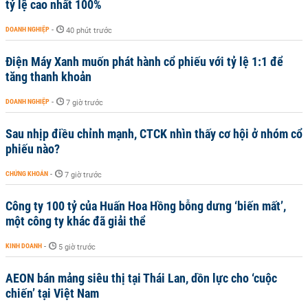
tỷ lệ cao nhất 100%
DOANH NGHIỆP
-
40 phút trước
Điện Máy Xanh muốn phát hành cổ phiếu với tỷ lệ 1:1 để
tăng thanh khoản
DOANH NGHIỆP
-
7 giờ trước
Sau nhịp điều chỉnh mạnh, CTCK nhìn thấy cơ hội ở nhóm cổ
phiếu nào?
CHỨNG KHOÁN
-
7 giờ trước
Công ty 100 tỷ của Huấn Hoa Hồng bỗng dưng ‘biến mất’,
một công ty khác đã giải thể
KINH DOANH
-
5 giờ trước
AEON bán mảng siêu thị tại Thái Lan, dồn lực cho ‘cuộc
chiến’ tại Việt Nam