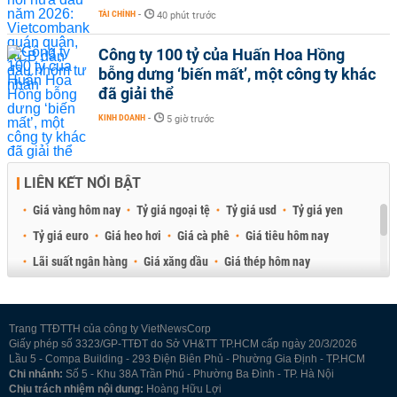
TÀI CHÍNH
-
40 phút trước
Công ty 100 tỷ của Huấn Hoa Hồng
bỗng dưng ‘biến mất’, một công ty khác
đã giải thể
KINH DOANH
-
5 giờ trước
LIÊN KẾT NỔI BẬT
Giá vàng hôm nay
Tỷ giá ngoại tệ
Tỷ giá usd
Tỷ giá yen
Tỷ giá euro
Giá heo hơi
Giá cà phê
Giá tiêu hôm nay
Lãi suất ngân hàng
Giá xăng dầu
Giá thép hôm nay
Giá sầu riêng
Giá thịt heo
Giá gạo
Giá cao su
Best Retail Brokers
Diễn đàn đầu tư Việt Nam 2026
Trang TTĐTTH của công ty VietNewsCorp
Giấy phép số 3323/GP-TTĐT do Sở VH&TT TP.HCM cấp ngày 20/3/2026
Lầu 5 - Compa Building - 293 Điện Biên Phủ - Phường Gia Định - TP.HCM
Chi nhánh:
Số 5 - Khu 38A Trần Phú - Phường Ba Đình - TP. Hà Nội
Chịu trách nhiệm nội dung:
Hoàng Hữu Lợi