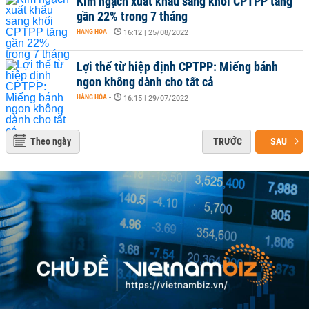
Kim ngạch xuất khẩu sang khối CPTPP tăng
gần 22% trong 7 tháng
HÀNG HÓA
-
16:12 | 25/08/2022
Lợi thế từ hiệp định CPTPP: Miếng bánh
ngon không dành cho tất cả
HÀNG HÓA
-
16:15 | 29/07/2022
Theo ngày
TRƯỚC
SAU