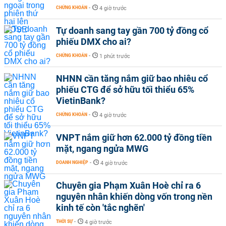
CHỨNG KHOÁN
-
4 giờ trước
Tự doanh sang tay gần 700 tỷ đồng cổ
phiếu DMX cho ai?
CHỨNG KHOÁN
-
1 phút trước
NHNN cần tăng nắm giữ bao nhiêu cổ
phiếu CTG để sở hữu tối thiểu 65%
VietinBank?
CHỨNG KHOÁN
-
4 giờ trước
VNPT nắm giữ hơn 62.000 tỷ đồng tiền
mặt, ngang ngửa MWG
DOANH NGHIỆP
-
4 giờ trước
Chuyên gia Phạm Xuân Hoè chỉ ra 6
nguyên nhân khiến dòng vốn trong nền
kinh tế còn 'tắc nghẽn'
THỜI SỰ
-
4 giờ trước