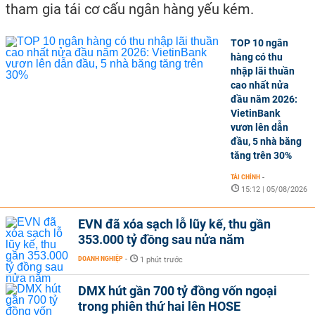
tham gia tái cơ cấu ngân hàng yếu kém.
TOP 10 ngân
hàng có thu
nhập lãi thuần
cao nhất nửa
đầu năm 2026:
VietinBank
vươn lên dẫn
đầu, 5 nhà băng
tăng trên 30%
TÀI CHÍNH
-
15:12 | 05/08/2026
EVN đã xóa sạch lỗ lũy kế, thu gần
353.000 tỷ đồng sau nửa năm
DOANH NGHIỆP
-
1 phút trước
DMX hút gần 700 tỷ đồng vốn ngoại
trong phiên thứ hai lên HOSE