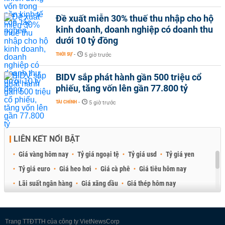
Đề xuất miễn 30% thuế thu nhập cho hộ
kinh doanh, doanh nghiệp có doanh thu
dưới 10 tỷ đồng
THỜI SỰ
-
5 giờ trước
BIDV sắp phát hành gần 500 triệu cổ
phiếu, tăng vốn lên gần 77.800 tỷ
TÀI CHÍNH
-
5 giờ trước
LIÊN KẾT NỔI BẬT
Giá vàng hôm nay
Tỷ giá ngoại tệ
Tỷ giá usd
Tỷ giá yen
Tỷ giá euro
Giá heo hơi
Giá cà phê
Giá tiêu hôm nay
Lãi suất ngân hàng
Giá xăng dầu
Giá thép hôm nay
Giá sầu riêng
Giá thịt heo
Giá gạo
Giá cao su
Best Retail Brokers
Diễn đàn đầu tư Việt Nam 2026
Trang TTĐTTH của công ty VietNewsCorp