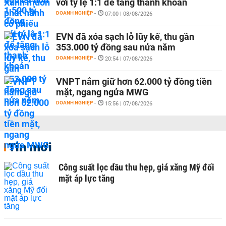
với tỷ lệ 1:1 để tăng thanh khoản
DOANH NGHIỆP
-
07:00 | 08/08/2026
EVN đã xóa sạch lỗ lũy kế, thu gần
353.000 tỷ đồng sau nửa năm
DOANH NGHIỆP
-
20:54 | 07/08/2026
VNPT nắm giữ hơn 62.000 tỷ đồng tiền
mặt, ngang ngửa MWG
DOANH NGHIỆP
-
15:56 | 07/08/2026
Tin mới
Công suất lọc dầu thu hẹp, giá xăng Mỹ đối
mặt áp lực tăng