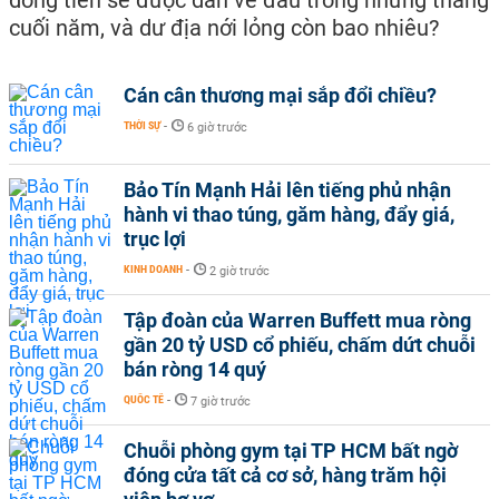
dòng tiền sẽ được dẫn về đâu trong những tháng
cuối năm, và dư địa nới lỏng còn bao nhiêu?
Cán cân thương mại sắp đổi chiều?
THỜI SỰ
-
6 giờ trước
Bảo Tín Mạnh Hải lên tiếng phủ nhận
hành vi thao túng, găm hàng, đẩy giá,
trục lợi
KINH DOANH
-
2 giờ trước
Tập đoàn của Warren Buffett mua ròng
gần 20 tỷ USD cổ phiếu, chấm dứt chuỗi
bán ròng 14 quý
QUỐC TẾ
-
7 giờ trước
Chuỗi phòng gym tại TP HCM bất ngờ
đóng cửa tất cả cơ sở, hàng trăm hội