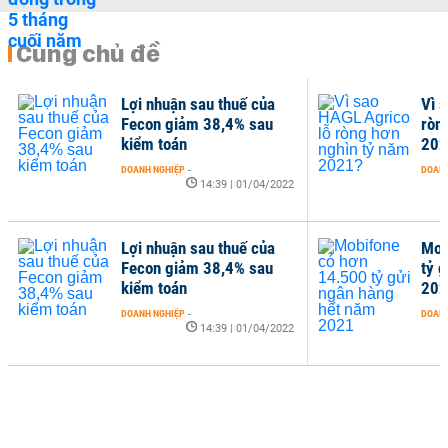
Cùng chủ đề
Lợi nhuận sau thuế của
Vì 
Fecon giảm 38,4% sau
ròn
kiểm toán
202
DOANH NGHIỆP
-
DOANH
14:39 | 01/04/2022
Lợi nhuận sau thuế của
Mob
Fecon giảm 38,4% sau
tỷ 
kiểm toán
202
DOANH NGHIỆP
-
DOANH
14:39 | 01/04/2022