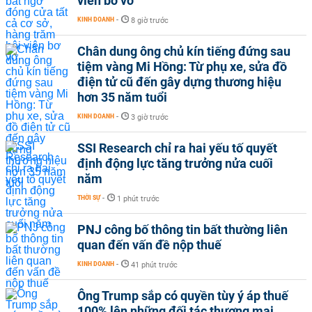
viên bơ vơ
KINH DOANH
-
8 giờ trước
Chân dung ông chủ kín tiếng đứng sau
tiệm vàng Mi Hồng: Từ phụ xe, sửa đồ
điện tử cũ đến gây dựng thương hiệu
hơn 35 năm tuổi
KINH DOANH
-
3 giờ trước
SSI Research chỉ ra hai yếu tố quyết
định động lực tăng trưởng nửa cuối
năm
THỜI SỰ
-
1 phút trước
PNJ công bố thông tin bất thường liên
quan đến vấn đề nộp thuế
KINH DOANH
-
41 phút trước
Ông Trump sắp có quyền tùy ý áp thuế
100% lên những đối tác thương mại