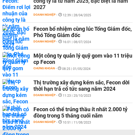
công ty là từ năm 2025, đặc biệt là năm
2027
DOANH NGHIỆP
-
12:39 | 28/04/2025
Fecon bổ nhiệm cùng lúc Tổng Giám đốc,
Phó Tổng Giám đốc
DOANH NGHIỆP
-
16:01 | 08/07/2024
Một công ty quản lý quỹ gom vào 11 triệu
cp Fecon
CHỨNG KHOÁN
-
08:25 | 01/05/2024
Thị trường xây dựng kém sắc, Fecon dời
thời hạn trả cổ tức sang năm 2024
DOANH NGHIỆP
-
11:23 | 25/10/2023
Fecon có thể trúng thầu ít nhất 2.000 tỷ
đồng trong 5 tháng cuối năm
DOANH NGHIỆP
-
10:51 | 11/08/2023