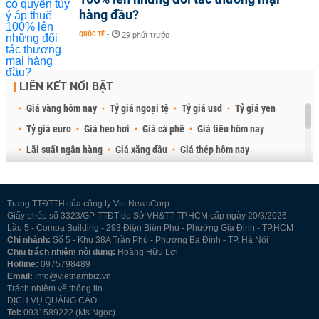
hàng đầu?
QUỐC TẾ
-
29 phút trước
LIÊN KẾT NỔI BẬT
Giá vàng hôm nay
Tỷ giá ngoại tệ
Tỷ giá usd
Tỷ giá yen
Tỷ giá euro
Giá heo hơi
Giá cà phê
Giá tiêu hôm nay
Lãi suất ngân hàng
Giá xăng dầu
Giá thép hôm nay
Giá sầu riêng
Giá thịt heo
Giá gạo
Giá cao su
Best Retail Brokers
Diễn đàn đầu tư Việt Nam 2026
Trang TTĐTTH của công ty VietNewsCorp
Giấy phép số 3323/GP-TTĐT do Sở VH&TT TP.HCM cấp ngày 20/3/2026
Lầu 5 - Compa Building - 293 Điện Biên Phủ - Phường Gia Định - TP.HCM
Chi nhánh:
Số 5 - Khu 38A Trần Phú - Phường Ba Đình - TP. Hà Nội
Chịu trách nhiệm nội dung:
Hoàng Hữu Lợi
Hotline:
0975798489
Email:
info@vietnambiz.vn
Trách nhiệm về thông tin
DỊCH VỤ QUẢNG CÁO
Tel:
0931589222 (Ms Ngọc)