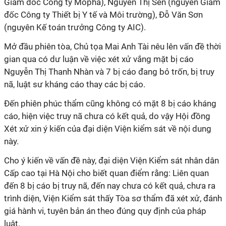
Giám đốc Công ty Mopha), Nguyễn Thị Sen (nguyên Giám
đốc Công ty Thiết bị Y tế và Môi trường), Đỗ Văn Sơn
(nguyên Kế toán trưởng Công ty AIC).
Mở đầu phiên tòa, Chủ tọa Mai Anh Tài nêu lên vấn đề thời
gian qua có dư luận về việc xét xử vắng mặt bị cáo
Nguyễn Thị Thanh Nhàn và 7 bị cáo đang bỏ trốn, bị truy
nã, luật sư kháng cáo thay các bị cáo.
Đến phiên phúc thẩm cũng không có mặt 8 bị cáo kháng
cáo, hiện việc truy nã chưa có kết quả, do vậy Hội đồng
Xét xử xin ý kiến của đại diện Viện kiểm sát về nội dung
này.
Cho ý kiến về vấn đề này, đại diện Viện Kiểm sát nhân dân
Cấp cao tại Hà Nội cho biết quan điểm rằng: Liên quan
đến 8 bị cáo bị truy nã, đến nay chưa có kết quả, chưa ra
trình diện, Viện Kiểm sát thấy Tòa sơ thẩm đã xét xử, đánh
giá hành vi, tuyên bản án theo đúng quy định của pháp
luật.