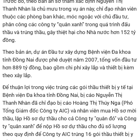
Trước đó, theo bản án sơ thẩm xác định Nguyễn Thị
Thanh Nhàn là chủ mưu trong vụ án này, chỉ đạo nhân viên
thuộc các phòng ban khác, móc ngoặc với chủ đầu tư,
phân công các công ty “quân xanh” trong quá trình đấu
thầu và trúng thầu, gây thiệt hại cho Nhà nước hơn 152 tỷ
đồng.
Theo bản án, dự án Đầu tư xây dựng Bệnh viện Đa khoa
tỉnh Đồng Nai được phê duyệt năm 2007, tổng vốn đầu tư
hơn 889 tỷ đồng, bao gồm chi phí xây lắp và thiết bị kèm
theo xây lắp.
Để thuận lợi trong việc trúng các gói thầu thiết bị y tế tại
Bệnh viện Đa khoa tỉnh Đồng Nai, bị cáo Nguyễn Thị
Thanh Nhàn đã chỉ đạo bị cáo Hoàng Thị Thúy Nga (Phó
Tổng Giám đốc Công ty AIC) và nhân viên mua Hồ sơ mời
thầu, lập Hồ sơ dự thầu cho cả Công ty "quân đỏ" và Công
ty "quân xanh" để nộp Hồ sơ dự thầu cho đủ số lượng
theo quy định để Công ty AIC trúng 16 gói thầu thiết bị y