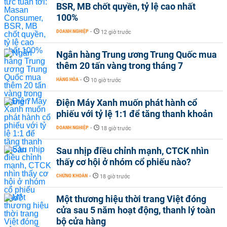
BSR, MB chốt quyền, tỷ lệ cao nhất
100%
DOANH NGHIỆP
-
12 giờ trước
Ngân hàng Trung ương Trung Quốc mua
thêm 20 tấn vàng trong tháng 7
HÀNG HÓA
-
10 giờ trước
Điện Máy Xanh muốn phát hành cổ
phiếu với tỷ lệ 1:1 để tăng thanh khoản
DOANH NGHIỆP
-
18 giờ trước
Sau nhịp điều chỉnh mạnh, CTCK nhìn
thấy cơ hội ở nhóm cổ phiếu nào?
CHỨNG KHOÁN
-
18 giờ trước
Một thương hiệu thời trang Việt đóng
cửa sau 5 năm hoạt động, thanh lý toàn
bộ cửa hàng