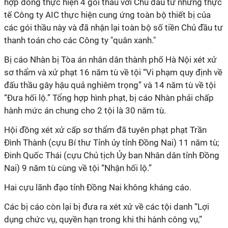
hợp đồng thực hiện 4 gói thầu với Chủ đầu tư nhưng thực
tế Công ty AIC thực hiện cung ứng toàn bộ thiết bị của
các gói thầu này và đã nhận lại toàn bộ số tiền Chủ đầu tư
thanh toán cho các Công ty "quân xanh."
Bị cáo Nhàn bị Tòa án nhân dân thành phố Hà Nội xét xử
sơ thẩm và xử phạt 16 năm tù về tội “Vi phạm quy định về
đấu thầu gây hậu quả nghiêm trọng” và 14 năm tù về tội
“Đưa hối lộ.” Tổng hợp hình phạt, bị cáo Nhàn phải chấp
hành mức án chung cho 2 tội là 30 năm tù.
Hội đồng xét xử cấp sơ thẩm đã tuyên phạt phạt Trần
Đình Thành (cựu Bí thư Tỉnh ủy tỉnh Đồng Nai) 11 năm tù;
Đinh Quốc Thái (cựu Chủ tịch Ủy ban Nhân dân tỉnh Đồng
Nai) 9 năm tù cùng về tội “Nhận hối lộ.”
Hai cựu lãnh đạo tỉnh Đồng Nai không kháng cáo.
Các bị cáo còn lại bị đưa ra xét xử về các tội danh “Lợi
dụng chức vụ, quyền hạn trong khi thi hành công vụ,”