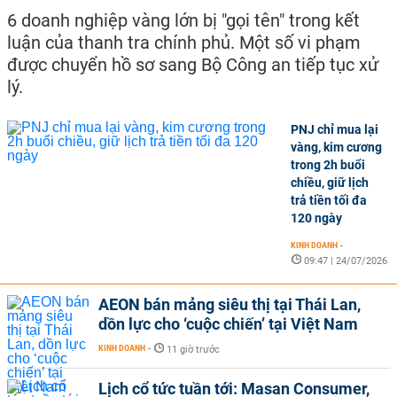
6 doanh nghiệp vàng lớn bị "gọi tên" trong kết
luận của thanh tra chính phủ. Một số vi phạm
được chuyển hồ sơ sang Bộ Công an tiếp tục xử
lý.
PNJ chỉ mua lại
vàng, kim cương
trong 2h buổi
chiều, giữ lịch
trả tiền tối đa
120 ngày
KINH DOANH
-
09:47 | 24/07/2026
AEON bán mảng siêu thị tại Thái Lan,
dồn lực cho ‘cuộc chiến’ tại Việt Nam
KINH DOANH
-
11 giờ trước
Lịch cổ tức tuần tới: Masan Consumer,