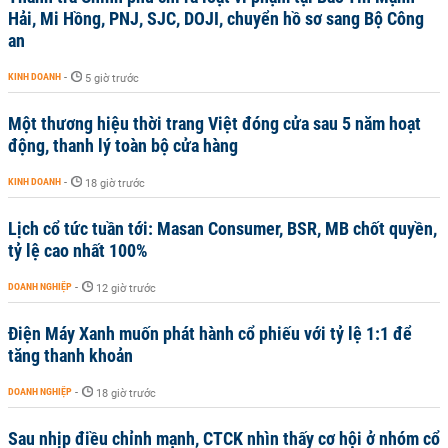
Hải, Mi Hồng, PNJ, SJC, DOJI, chuyển hồ sơ sang Bộ Công
an
KINH DOANH
-
5 giờ trước
Một thương hiệu thời trang Việt đóng cửa sau 5 năm hoạt
động, thanh lý toàn bộ cửa hàng
KINH DOANH
-
18 giờ trước
Lịch cổ tức tuần tới: Masan Consumer, BSR, MB chốt quyền,
tỷ lệ cao nhất 100%
DOANH NGHIỆP
-
12 giờ trước
Điện Máy Xanh muốn phát hành cổ phiếu với tỷ lệ 1:1 để
tăng thanh khoản
DOANH NGHIỆP
-
18 giờ trước
Sau nhịp điều chỉnh mạnh, CTCK nhìn thấy cơ hội ở nhóm cổ