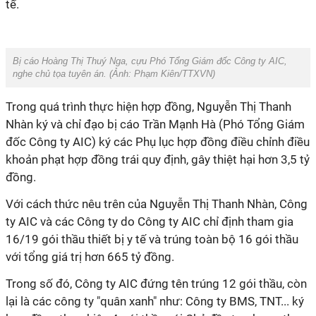
tế.
Bị cáo Hoàng Thị Thuý Nga, cựu Phó Tổng Giám đốc Công ty AIC,
nghe chủ tọa tuyên án. (Ảnh: Phạm Kiên/TTXVN)
Trong quá trình thực hiện hợp đồng, Nguyễn Thị Thanh
Nhàn ký và chỉ đạo bị cáo Trần Mạnh Hà (Phó Tổng Giám
đốc Công ty AIC) ký các Phụ lục hợp đồng điều chỉnh điều
khoản phạt hợp đồng trái quy định, gây thiệt hại hơn 3,5 tỷ
đồng.
Với cách thức nêu trên của Nguyễn Thị Thanh Nhàn, Công
ty AIC và các Công ty do Công ty AIC chỉ định tham gia
16/19 gói thầu thiết bị y tế và trúng toàn bộ 16 gói thầu
với tổng giá trị hơn 665 tỷ đồng.
Trong số đó, Công ty AIC đứng tên trúng 12 gói thầu, còn
lại là các công ty "quân xanh" như: Công ty BMS, TNT... ký