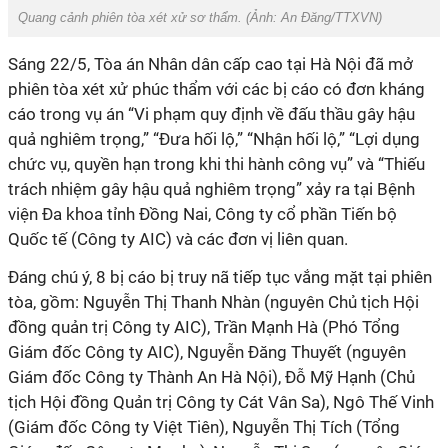
Quang cảnh phiên tòa xét xử sơ thẩm. (Ảnh: An Đăng/TTXVN)
Sáng 22/5, Tòa án Nhân dân cấp cao tại Hà Nội đã mở
phiên tòa xét xử phúc thẩm với các bị cáo có đơn kháng
cáo trong vụ án “Vi phạm quy định về đấu thầu gây hậu
quả nghiêm trọng,” “Đưa hối lộ,” “Nhận hối lộ,” “Lợi dụng
chức vụ, quyền hạn trong khi thi hành công vụ” và “Thiếu
trách nhiệm gây hậu quả nghiêm trọng” xảy ra tại Bệnh
viện Đa khoa tỉnh Đồng Nai, Công ty cổ phần Tiến bộ
Quốc tế (Công ty AIC) và các đơn vị liên quan.
Đáng chú ý, 8 bị cáo bị truy nã tiếp tục vắng mặt tại phiên
tòa, gồm: Nguyễn Thị Thanh Nhàn (nguyên Chủ tịch Hội
đồng quản trị Công ty AIC), Trần Mạnh Hà (Phó Tổng
Giám đốc Công ty AIC), Nguyễn Đăng Thuyết (nguyên
Giám đốc Công ty Thành An Hà Nội), Đỗ Mỹ Hạnh (Chủ
tịch Hội đồng Quản trị Công ty Cát Vân Sa), Ngô Thế Vinh
(Giám đốc Công ty Việt Tiên), Nguyễn Thị Tích (Tổng