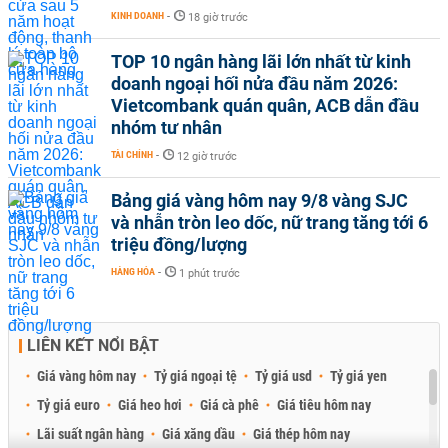
KINH DOANH
-
18 giờ trước
TOP 10 ngân hàng lãi lớn nhất từ kinh
doanh ngoại hối nửa đầu năm 2026:
Vietcombank quán quân, ACB dẫn đầu
nhóm tư nhân
TÀI CHÍNH
-
12 giờ trước
Bảng giá vàng hôm nay 9/8 vàng SJC
và nhẫn tròn leo dốc, nữ trang tăng tới 6
triệu đồng/lượng
HÀNG HÓA
-
1 phút trước
LIÊN KẾT NỔI BẬT
Giá vàng hôm nay
Tỷ giá ngoại tệ
Tỷ giá usd
Tỷ giá yen
Tỷ giá euro
Giá heo hơi
Giá cà phê
Giá tiêu hôm nay
Lãi suất ngân hàng
Giá xăng dầu
Giá thép hôm nay