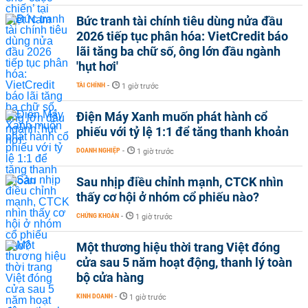
Bức tranh tài chính tiêu dùng nửa đầu
2026 tiếp tục phân hóa: VietCredit báo
lãi tăng ba chữ số, ông lớn đầu ngành
'hụt hơi'
TÀI CHÍNH
-
1 giờ trước
Điện Máy Xanh muốn phát hành cổ
phiếu với tỷ lệ 1:1 để tăng thanh khoản
DOANH NGHIỆP
-
1 giờ trước
Sau nhịp điều chỉnh mạnh, CTCK nhìn
thấy cơ hội ở nhóm cổ phiếu nào?
CHỨNG KHOÁN
-
1 giờ trước
Một thương hiệu thời trang Việt đóng
cửa sau 5 năm hoạt động, thanh lý toàn
bộ cửa hàng
KINH DOANH
-
1 giờ trước