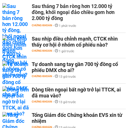
Sau tháng 7 bán ròng hơn 12.000 tỷ
đồng, khối ngoại đảo chiều gom hơn
2.000 tỷ đồng
CHỨNG KHOÁN
-
1 phút trước
Sau nhịp điều chỉnh mạnh, CTCK nhìn
thấy cơ hội ở nhóm cổ phiếu nào?
CHỨNG KHOÁN
-
1 giờ trước
Tự doanh sang tay gần 700 tỷ đồng cổ
phiếu DMX cho ai?
CHỨNG KHOÁN
-
13 giờ trước
Dòng tiền ngoại bất ngờ trở lại TTCK, ai
đã mua vào?
CHỨNG KHOÁN
-
13 giờ trước
Tổng Giám đốc Chứng khoán EVS xin từ
nhiệm
CHỨNG KHOÁN
-
13 giờ trước