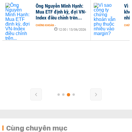
Ông Nguyễn Minh Hạnh:
Vì 
Mua ETF định kỳ, đợi VN-
kho
Index điều chỉnh trên...
nhi
CHỨNG KHOÁN
-
CHỨN
12:00 | 13/06/2026
Cùng chuyên mục