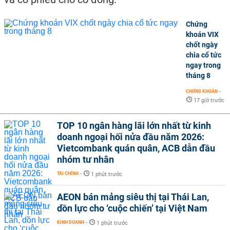
Chứng
khoán VIX
chốt ngày
chia cổ tức
ngay trong
tháng 8
CHỨNG KHOÁN
-
17 giờ trước
TOP 10 ngân hàng lãi lớn nhất từ kinh
doanh ngoại hối nửa đầu năm 2026:
Vietcombank quán quân, ACB dẫn đầu
nhóm tư nhân
TÀI CHÍNH
-
1 phút trước
AEON bán mảng siêu thị tại Thái Lan,
dồn lực cho ‘cuộc chiến’ tại Việt Nam
KINH DOANH
-
1 phút trước