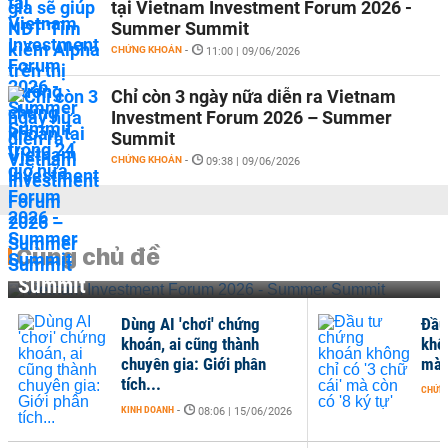
tại Vietnam Investment Forum 2026 -
Summer Summit
CHỨNG KHOÁN
-
11:00 | 09/06/2026
Chỉ còn 3 ngày nữa diễn ra Vietnam
Investment Forum 2026 – Summer
Summit
CHỨNG KHOÁN
-
09:38 | 09/06/2026
Cùng chủ đề
Vietnam Investment Forum 2026 - Summer
Summit
Dùng AI 'chơi' chứng
Đầu
khoán, ai cũng thành
khôn
chuyên gia: Giới phân
mà c
tích...
CHỨN
KINH DOANH
-
08:06 | 15/06/2026