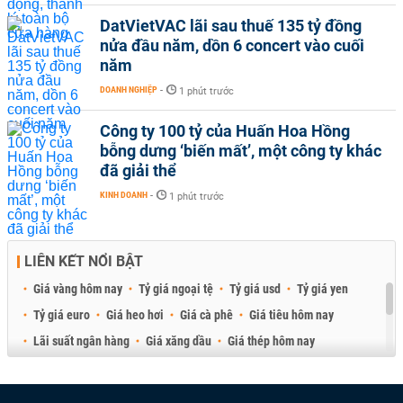
DatVietVAC lãi sau thuế 135 tỷ đồng
nửa đầu năm, dồn 6 concert vào cuối
năm
DOANH NGHIỆP
-
1 phút trước
Công ty 100 tỷ của Huấn Hoa Hồng
bỗng dưng ‘biến mất’, một công ty khác
đã giải thể
KINH DOANH
-
1 phút trước
LIÊN KẾT NỔI BẬT
Giá vàng hôm nay
Tỷ giá ngoại tệ
Tỷ giá usd
Tỷ giá yen
Tỷ giá euro
Giá heo hơi
Giá cà phê
Giá tiêu hôm nay
Lãi suất ngân hàng
Giá xăng dầu
Giá thép hôm nay
Giá sầu riêng
Giá thịt heo
Giá gạo
Giá cao su
Best Retail Brokers
Diễn đàn đầu tư Việt Nam 2026