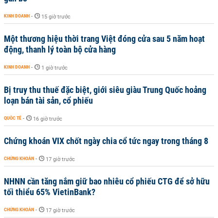
KINH DOANH
-
15 giờ trước
Một thương hiệu thời trang Việt đóng cửa sau 5 năm hoạt
động, thanh lý toàn bộ cửa hàng
KINH DOANH
-
1 giờ trước
Bị truy thu thuế đặc biệt, giới siêu giàu Trung Quốc hoảng
loạn bán tài sản, cổ phiếu
QUỐC TẾ
-
16 giờ trước
Chứng khoán VIX chốt ngày chia cổ tức ngay trong tháng 8
CHỨNG KHOÁN
-
17 giờ trước
NHNN cần tăng nắm giữ bao nhiêu cổ phiếu CTG để sở hữu
tối thiểu 65% VietinBank?
CHỨNG KHOÁN
-
17 giờ trước