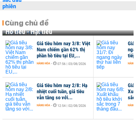
Cùng chủ đề
Hồ tiêu - Hạt tiêu
Giá tiêu hôm nay 3/8: Việt
Giá
Nam chiếm gần 62% thị
nga
phần hồ tiêu tại EU,...
tiếp
HÀNG HÓA
-
HÀNG
07:56 | 03/08/2026
Giá tiêu hôm nay 2/8: Hạ
Giá
nhiệt cuối tuần, giá tiêu
Xuấ
vẫn tăng so với...
sắc
HÀNG HÓA
-
HÀNG
12:54 | 02/08/2026