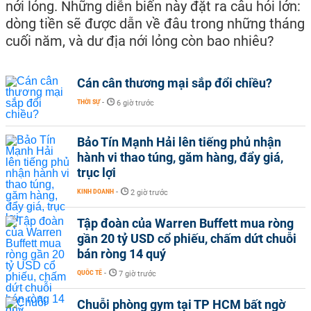
nới lỏng. Những diễn biến này đặt ra câu hỏi lớn:
dòng tiền sẽ được dẫn về đâu trong những tháng
cuối năm, và dư địa nới lỏng còn bao nhiêu?
Cán cân thương mại sắp đổi chiều?
THỜI SỰ
-
6 giờ trước
Bảo Tín Mạnh Hải lên tiếng phủ nhận
hành vi thao túng, găm hàng, đẩy giá,
trục lợi
KINH DOANH
-
2 giờ trước
Tập đoàn của Warren Buffett mua ròng
gần 20 tỷ USD cổ phiếu, chấm dứt chuỗi
bán ròng 14 quý
QUỐC TẾ
-
7 giờ trước
Chuỗi phòng gym tại TP HCM bất ngờ