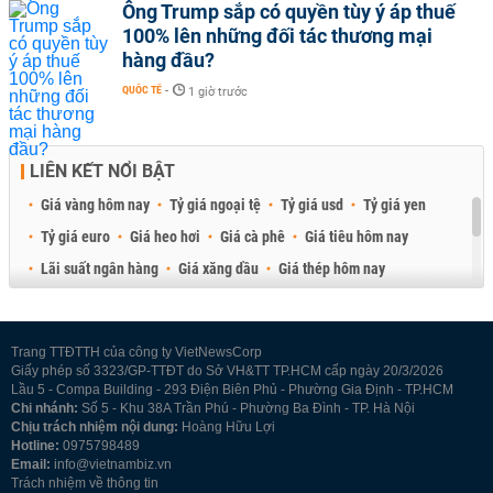
Ông Trump sắp có quyền tùy ý áp thuế
100% lên những đối tác thương mại
hàng đầu?
QUỐC TẾ
-
1 giờ trước
LIÊN KẾT NỔI BẬT
Giá vàng hôm nay
Tỷ giá ngoại tệ
Tỷ giá usd
Tỷ giá yen
Tỷ giá euro
Giá heo hơi
Giá cà phê
Giá tiêu hôm nay
Lãi suất ngân hàng
Giá xăng dầu
Giá thép hôm nay
Giá sầu riêng
Giá thịt heo
Giá gạo
Giá cao su
Best Retail Brokers
Diễn đàn đầu tư Việt Nam 2026
Trang TTĐTTH của công ty VietNewsCorp
Giấy phép số 3323/GP-TTĐT do Sở VH&TT TP.HCM cấp ngày 20/3/2026
Lầu 5 - Compa Building - 293 Điện Biên Phủ - Phường Gia Định - TP.HCM
Chi nhánh:
Số 5 - Khu 38A Trần Phú - Phường Ba Đình - TP. Hà Nội
Chịu trách nhiệm nội dung:
Hoàng Hữu Lợi
Hotline:
0975798489
Email:
info@vietnambiz.vn
Trách nhiệm về thông tin