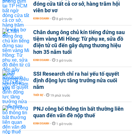
đóng cửa tất cả cơ sở, hàng trăm hội
viên bơ vơ
KINH DOANH
-
8 giờ trước
Chân dung ông chủ kín tiếng đứng sau
tiệm vàng Mi Hồng: Từ phụ xe, sửa đồ
điện tử cũ đến gây dựng thương hiệu
hơn 35 năm tuổi
KINH DOANH
-
3 giờ trước
SSI Research chỉ ra hai yếu tố quyết
định động lực tăng trưởng nửa cuối
năm
THỜI SỰ
-
19 phút trước
PNJ công bố thông tin bất thường liên
quan đến vấn đề nộp thuế
KINH DOANH
-
1 giờ trước