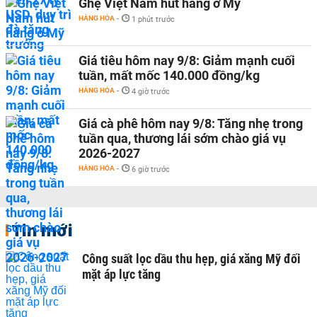
Ghẹ Việt Nam hút hàng ở Mỹ
HÀNG HÓA
-
1 phút trước
Giá tiêu hôm nay 9/8: Giảm mạnh cuối
tuần, mất mốc 140.000 đồng/kg
HÀNG HÓA
-
4 giờ trước
Giá cà phê hôm nay 9/8: Tăng nhẹ trong
tuần qua, thương lái sớm chào giá vụ
2026-2027
HÀNG HÓA
-
6 giờ trước
Tin mới
Công suất lọc dầu thu hẹp, giá xăng Mỹ đối
mặt áp lực tăng