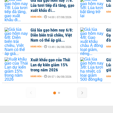
Giá lúa gạo hôm nay 7/8:
Giá
Lúa tươi tiếp đà tăng, gạo
Lúa 
xuất khẩu đi...
HÀNG
HÀNG HÓA
-
14:00 | 07/08/2026
Giá lúa gạo hôm nay 6/8:
Giá
Diễn biến trái chiều, Việt
Gạo
Nam có thể áp giá...
đồng
HÀNG HÓA
-
HÀNG
13:49 | 06/08/2026
Xuất khẩu gạo của Thái
Giá
Lan dự kiến giảm 15%
Lúa 
trong năm 2026
giả
HÀNG HÓA
-
HÀNG
09:57 | 06/08/2026