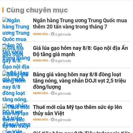
Cùng chuyên mục
Ngân hàng Trung ương Trung Quốc mua
thêm 20 tấn vàng trong tháng 7
HÀNG HÓA
-
2 giờ trước
Giá lúa gạo hôm nay 8/8: Gạo nội địa Ấn
Độ tăng giá mạnh
HÀNG HÓA
-
4 giờ trước
Bảng giá vàng hôm nay 8/8 đồng loạt
tăng nóng, vàng nhẫn DOJI vọt 2,5 triệu
đồng/lượng
HÀNG HÓA
-
6 giờ trước
Thuế mới của Mỹ tạo thêm sức ép lên
thủy sản Việt
HÀNG HÓA
-
8 giờ trước