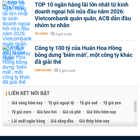
TOP 10 ngân hàng lãi lớn nhất từ kinh
doanh ngoại hối nửa đầu năm 2026:
Vietcombank quán quân, ACB dẫn đầu
nhóm tư nhân
TÀI CHÍNH
-
4 giờ trước
Công ty 100 tỷ của Huấn Hoa Hồng
bỗng dưng ‘biến mất’, một công ty khác
đã giải thể
KINH DOANH
-
8 giờ trước
LIÊN KẾT NỔI BẬT
Giá vàng hôm nay
Tỷ giá ngoại tệ
Tỷ giá usd
Tỷ giá yen
Tỷ giá euro
Giá heo hơi
Giá cà phê
Giá tiêu hôm nay
Lãi suất ngân hàng
Giá xăng dầu
Giá thép hôm nay
Giá sầu riêng
Giá thịt heo
Giá gạo
Giá cao su
Best Retail Brokers
Diễn đàn đầu tư Việt Nam 2026