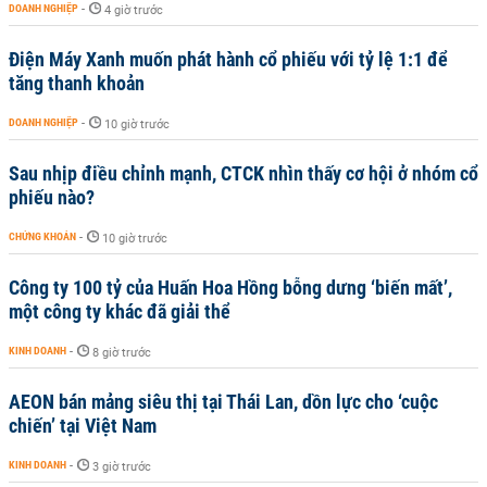
DOANH NGHIỆP
-
4 giờ trước
Điện Máy Xanh muốn phát hành cổ phiếu với tỷ lệ 1:1 để
tăng thanh khoản
DOANH NGHIỆP
-
10 giờ trước
Sau nhịp điều chỉnh mạnh, CTCK nhìn thấy cơ hội ở nhóm cổ
phiếu nào?
CHỨNG KHOÁN
-
10 giờ trước
Công ty 100 tỷ của Huấn Hoa Hồng bỗng dưng ‘biến mất’,
một công ty khác đã giải thể
KINH DOANH
-
8 giờ trước
AEON bán mảng siêu thị tại Thái Lan, dồn lực cho ‘cuộc
chiến’ tại Việt Nam
KINH DOANH
-
3 giờ trước