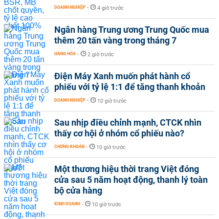
DOANH NGHIỆP
-
4 giờ trước
Ngân hàng Trung ương Trung Quốc mua
thêm 20 tấn vàng trong tháng 7
HÀNG HÓA
-
2 giờ trước
Điện Máy Xanh muốn phát hành cổ
phiếu với tỷ lệ 1:1 để tăng thanh khoản
DOANH NGHIỆP
-
10 giờ trước
Sau nhịp điều chỉnh mạnh, CTCK nhìn
thấy cơ hội ở nhóm cổ phiếu nào?
CHỨNG KHOÁN
-
10 giờ trước
Một thương hiệu thời trang Việt đóng
cửa sau 5 năm hoạt động, thanh lý toàn
bộ cửa hàng
KINH DOANH
-
10 giờ trước