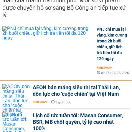
luận của thanh tra chính phủ. Một số vi phạm
được chuyển hồ sơ sang Bộ Công an tiếp tục xử
lý.
PNJ chỉ mua lại
vàng, kim cương
trong 2h buổi
chiều, giữ lịch
trả tiền tối đa
120 ngày
KINH DOANH
-
09:47 | 24/07/2026
AEON bán mảng siêu thị tại Thái Lan,
dồn lực cho ‘cuộc chiến’ tại Việt Nam
KINH DOANH
-
3 giờ trước
Lịch cổ tức tuần tới: Masan Consumer,
BSR, MB chốt quyền, tỷ lệ cao nhất
100%