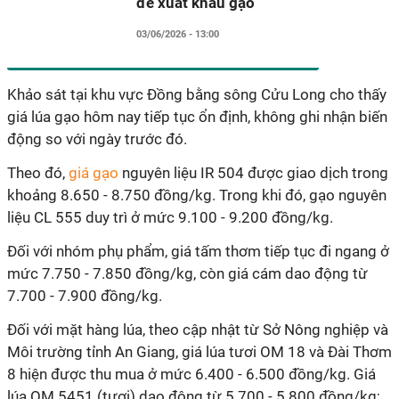
đề xuất khẩu gạo
03/06/2026 - 13:00
Khảo sát tại khu vực Đồng bằng sông Cửu Long cho thấy
giá lúa gạo hôm nay tiếp tục ổn định, không ghi nhận biến
động so với ngày trước đó.
Theo đó,
giá gạo
nguyên liệu IR 504 được giao dịch trong
khoảng 8.650 - 8.750 đồng/kg. Trong khi đó, gạo nguyên
liệu CL 555 duy trì ở mức 9.100 - 9.200 đồng/kg.
Đối với nhóm phụ phẩm, giá tấm thơm tiếp tục đi ngang ở
mức 7.750 - 7.850 đồng/kg, còn giá cám dao động từ
7.700 - 7.900 đồng/kg.
Đối với mặt hàng lúa, theo cập nhật từ Sở Nông nghiệp và
Môi trường tỉnh An Giang, giá lúa tươi OM 18 và Đài Thơm
8 hiện được thu mua ở mức 6.400 - 6.500 đồng/kg. Giá
lúa OM 5451 (tươi) dao động từ 5.700 - 5.800 đồng/kg;