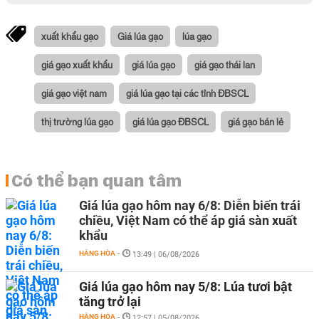
xuất khẩu gạo
Giá lúa gạo
lúa gạo
giá gạo xuất khẩu
giá lúa gạo
giá gạo thái lan
giá gạo việt nam
giá lúa gạo tại các tỉnh ĐBSCL
thị trường lúa gạo
giá lúa gạo ĐBSCL
giá gạo bán lẻ
Có thể bạn quan tâm
Giá lúa gạo hôm nay 6/8: Diễn biến trái
chiều, Việt Nam có thể áp giá sàn xuất
khẩu
HÀNG HÓA
-
13:49 | 06/08/2026
Giá lúa gạo hôm nay 5/8: Lúa tươi bật
tăng trở lại
HÀNG HÓA
-
12:57 | 05/08/2026