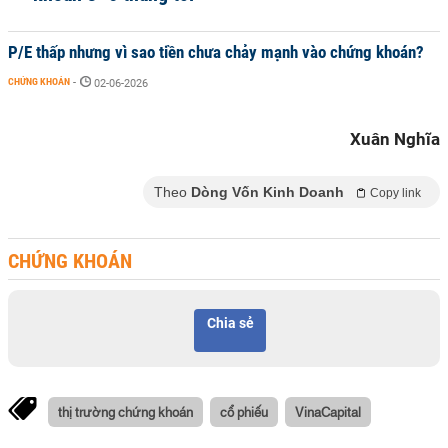
P/E thấp nhưng vì sao tiền chưa chảy mạnh vào chứng khoán?
CHỨNG KHOÁN
-
02-06-2026
Xuân Nghĩa
Theo
Dòng Vốn Kinh Doanh
Copy link
CHỨNG KHOÁN
Chia sẻ
thị trường chứng khoán
cổ phiếu
VinaCapital