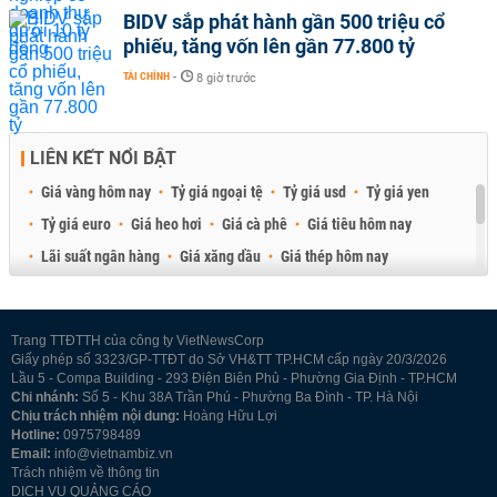
BIDV sắp phát hành gần 500 triệu cổ
phiếu, tăng vốn lên gần 77.800 tỷ
TÀI CHÍNH
-
8 giờ trước
LIÊN KẾT NỔI BẬT
Giá vàng hôm nay
Tỷ giá ngoại tệ
Tỷ giá usd
Tỷ giá yen
Tỷ giá euro
Giá heo hơi
Giá cà phê
Giá tiêu hôm nay
Lãi suất ngân hàng
Giá xăng dầu
Giá thép hôm nay
Giá sầu riêng
Giá thịt heo
Giá gạo
Giá cao su
Best Retail Brokers
Diễn đàn đầu tư Việt Nam 2026
Trang TTĐTTH của công ty VietNewsCorp
Giấy phép số 3323/GP-TTĐT do Sở VH&TT TP.HCM cấp ngày 20/3/2026
Lầu 5 - Compa Building - 293 Điện Biên Phủ - Phường Gia Định - TP.HCM
Chi nhánh:
Số 5 - Khu 38A Trần Phú - Phường Ba Đình - TP. Hà Nội
Chịu trách nhiệm nội dung:
Hoàng Hữu Lợi
Hotline:
0975798489
Email:
info@vietnambiz.vn
Trách nhiệm về thông tin
DỊCH VỤ QUẢNG CÁO