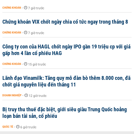
CHỨNG KHOÁN
-
7 giờ trước
Chứng khoán VIX chốt ngày chia cổ tức ngay trong tháng 8
CHỨNG KHOÁN
-
7 giờ trước
Công ty con của HAGL chốt ngày IPO gần 19 triệu cp với giá
gấp hơn 4 lần cổ phiếu HAG
CHỨNG KHOÁN
-
15 giờ trước
Lãnh đạo Vinamilk: Tăng quy mô đàn bò thêm 8.000 con, đã
chốt giá nguyên liệu đến tháng 11
DOANH NGHIỆP
-
12 giờ trước
Bị truy thu thuế đặc biệt, giới siêu giàu Trung Quốc hoảng
loạn bán tài sản, cổ phiếu
QUỐC TẾ
-
6 giờ trước