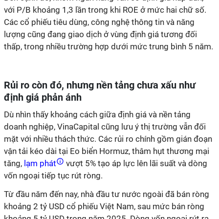
với P/B khoảng 1,3 lần trong khi ROE ở mức hai chữ số.
Các cổ phiếu tiêu dùng, công nghệ thông tin và năng
lượng cũng đang giao dịch ở vùng định giá tương đối
thấp, trong nhiều trường hợp dưới mức trung bình 5 năm.
Rủi ro còn đó, nhưng nền tảng chưa xấu như
định giá phản ánh
Dù nhìn thấy khoảng cách giữa định giá và nền tảng
doanh nghiệp, VinaCapital cũng lưu ý thị trường vẫn đối
mặt với nhiều thách thức. Các rủi ro chính gồm gián đoạn
vận tải kéo dài tại Eo biển Hormuz, thâm hụt thương mại
tăng,
lạm phát
vượt 5% tạo áp lực lên lãi suất và dòng
vốn ngoại tiếp tục rút ròng.
Từ đầu năm đến nay, nhà đầu tư nước ngoài đã bán ròng
khoảng 2 tỷ USD cổ phiếu Việt Nam, sau mức bán ròng
khoảng 5 tỷ USD trong năm 2025. Dòng vốn ngoại rút ra