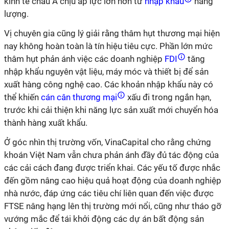
kinh tế châu Á chịu áp lực lớn hơn từ
nhập khẩu
năng
lượng.
Vị chuyên gia cũng lý giải rằng thâm hụt thương mại hiện
nay không hoàn toàn là tín hiệu tiêu cực. Phần lớn mức
thâm hụt phản ánh việc các doanh nghiệp
FDI
tăng
nhập khẩu nguyên vật liệu, máy móc và thiết bị để sản
xuất hàng công nghệ cao. Các khoản nhập khẩu này có
thể khiến
cán cân thương mại
xấu đi trong ngắn hạn,
trước khi cải thiện khi năng lực sản xuất mới chuyển hóa
thành hàng xuất khẩu.
Ở góc nhìn thị trường vốn, VinaCapital cho rằng chứng
khoán Việt Nam vẫn chưa phản ánh đầy đủ tác động của
các cải cách đang được triển khai. Các yếu tố được nhắc
đến gồm nâng cao hiệu quả hoạt động của doanh nghiệp
nhà nước, đáp ứng các tiêu chí liên quan đến việc được
FTSE nâng hạng lên thị trường mới nổi, cũng như tháo gỡ
vướng mắc để tái khởi động các dự án bất động sản