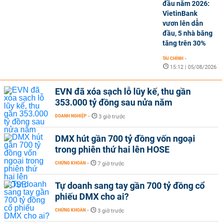
đầu năm 2026:
VietinBank
vươn lên dẫn
đầu, 5 nhà băng
tăng trên 30%
TÀI CHÍNH
-
15:12 | 05/08/2026
EVN đã xóa sạch lỗ lũy kế, thu gần
353.000 tỷ đồng sau nửa năm
DOANH NGHIỆP
-
3 giờ trước
DMX hút gần 700 tỷ đồng vốn ngoại
trong phiên thứ hai lên HOSE
CHỨNG KHOÁN
-
7 giờ trước
Tự doanh sang tay gần 700 tỷ đồng cổ
phiếu DMX cho ai?
CHỨNG KHOÁN
-
3 giờ trước