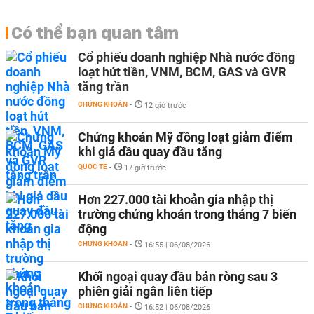
Có thể bạn quan tâm
Cổ phiếu doanh nghiệp Nhà nước đồng
loạt hút tiền, VNM, BCM, GAS và GVR
tăng trần
CHỨNG KHOÁN
-
12 giờ trước
Chứng khoán Mỹ đồng loạt giảm điểm
khi giá dầu quay đầu tăng
QUỐC TẾ
-
17 giờ trước
Hơn 227.000 tài khoản gia nhập thị
trường chứng khoán trong tháng 7 biến
động
CHỨNG KHOÁN
-
16:55 | 06/08/2026
Khối ngoại quay đầu bán ròng sau 3
phiên giải ngân liên tiếp
CHỨNG KHOÁN
-
16:52 | 06/08/2026