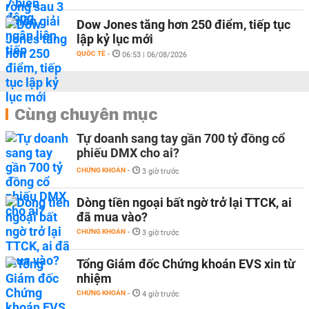
Dow Jones tăng hơn 250 điểm, tiếp tục
lập kỷ lục mới
QUỐC TẾ
-
06:53 | 06/08/2026
Cùng chuyên mục
Tự doanh sang tay gần 700 tỷ đồng cổ
phiếu DMX cho ai?
CHỨNG KHOÁN
-
3 giờ trước
Dòng tiền ngoại bất ngờ trở lại TTCK, ai
đã mua vào?
CHỨNG KHOÁN
-
3 giờ trước
Tổng Giám đốc Chứng khoán EVS xin từ
nhiệm
CHỨNG KHOÁN
-
4 giờ trước