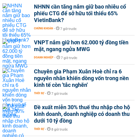
NHNN cần tăng nắm giữ bao nhiêu cổ
phiếu CTG để sở hữu tối thiểu 65%
VietinBank?
CHỨNG KHOÁN
-
7 giờ trước
VNPT nắm giữ hơn 62.000 tỷ đồng tiền
mặt, ngang ngửa MWG
DOANH NGHIỆP
-
7 giờ trước
Chuyên gia Phạm Xuân Hoè chỉ ra 6
nguyên nhân khiến dòng vốn trong nền
kinh tế còn 'tắc nghẽn'
THỜI SỰ
-
7 giờ trước
Đề xuất miễn 30% thuế thu nhập cho hộ
kinh doanh, doanh nghiệp có doanh thu
dưới 10 tỷ đồng
THỜI SỰ
-
8 giờ trước