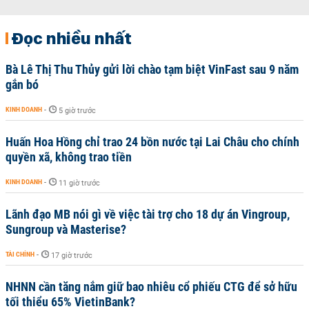
Đọc nhiều nhất
Bà Lê Thị Thu Thủy gửi lời chào tạm biệt VinFast sau 9 năm
gắn bó
KINH DOANH
-
5 giờ trước
Huấn Hoa Hồng chỉ trao 24 bồn nước tại Lai Châu cho chính
quyền xã, không trao tiền
KINH DOANH
-
11 giờ trước
Lãnh đạo MB nói gì về việc tài trợ cho 18 dự án Vingroup,
Sungroup và Masterise?
TÀI CHÍNH
-
17 giờ trước
NHNN cần tăng nắm giữ bao nhiêu cổ phiếu CTG để sở hữu
tối thiểu 65% VietinBank?