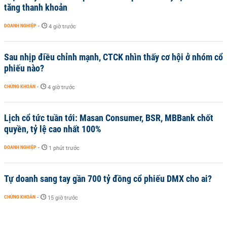
tăng thanh khoản
DOANH NGHIỆP
-
4 giờ trước
Sau nhịp điều chỉnh mạnh, CTCK nhìn thấy cơ hội ở nhóm cổ
phiếu nào?
CHỨNG KHOÁN
-
4 giờ trước
Lịch cổ tức tuần tới: Masan Consumer, BSR, MBBank chốt
quyền, tỷ lệ cao nhất 100%
DOANH NGHIỆP
-
1 phút trước
Tự doanh sang tay gần 700 tỷ đồng cổ phiếu DMX cho ai?
CHỨNG KHOÁN
-
15 giờ trước