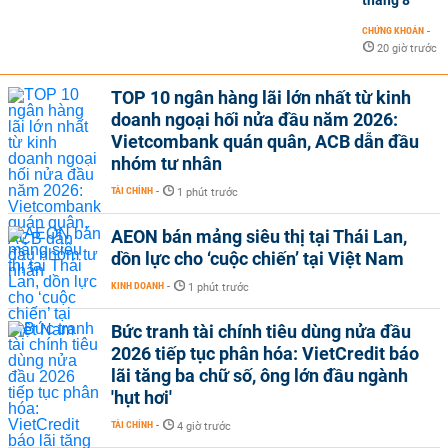
tháng 8
CHỨNG KHOÁN
-
20 giờ trước
TOP 10 ngân hàng lãi lớn nhất từ kinh
doanh ngoại hối nửa đầu năm 2026:
Vietcombank quán quân, ACB dẫn đầu
nhóm tư nhân
TÀI CHÍNH
-
1 phút trước
AEON bán mảng siêu thị tại Thái Lan,
dồn lực cho ‘cuộc chiến’ tại Việt Nam
KINH DOANH
-
1 phút trước
Bức tranh tài chính tiêu dùng nửa đầu
2026 tiếp tục phân hóa: VietCredit báo
lãi tăng ba chữ số, ông lớn đầu ngành
'hụt hơi'
TÀI CHÍNH
-
4 giờ trước