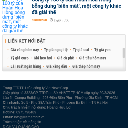
bỗng dưng ‘biến mất’, một công ty khác
đã giải thể
KINH DOANH
-
2 giờ trước
LIÊN KẾT NỔI BẬT
Giá vàng hôm nay
Tỷ giá ngoại tệ
Tỷ giá usd
Tỷ giá yen
Tỷ giá euro
Giá heo hơi
Giá cà phê
Giá tiêu hôm nay
Lãi suất ngân hàng
Giá xăng dầu
Giá thép hôm nay
Giá sầu riêng
Giá thịt heo
Giá gạo
Giá cao su
Best Retail Brokers
Diễn đàn đầu tư Việt Nam 2026
Trang TTĐTTH của công ty VietNewsCorp
Giấy phép số 3323/GP-TTĐT do Sở VH&TT TP.HCM cấp ngày 20/3/2026
Lầu 5 - Compa Building - 293 Điện Biên Phủ - Phường Gia Định - TP.HCM
Chi nhánh:
Số 5 - Khu 38A Trần Phú - Phường Ba Đình - TP. Hà Nội
Chịu trách nhiệm nội dung:
Hoàng Hữu Lợi
Hotline:
0975798489
Email:
info@vietnambiz.vn
Trách nhiệm về thông tin
DỊCH VỤ QUẢNG CÁO