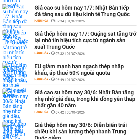
Giá cao su hôm nay 1/7: Nhật Bản tiếp
đà tăng sau dữ liệu kinh tế Trung Quốc
HÀNG HÓA
-
07:34 | 01/07/2026
Giá thép hôm nay 1/7: Quặng sắt tăng trở
lại nhờ tín hiệu tích cực từ ngành sản
xuất Trung Quốc
HÀNG HÓA
-
07:32 | 01/07/2026
EU giảm mạnh hạn ngạch thép nhập
khẩu, áp thuế 50% ngoài quota
HÀNG HÓA
-
06:49 | 01/07/2026
Giá cao su hôm nay 30/6: Nhật Bản tăng
nhẹ nhờ giá dầu, trong khi đồng yên thấp
nhất gần 40 năm
HÀNG HÓA
-
07:42 | 30/06/2026
Giá thép hôm nay 30/6: Diễn biến trái
chiều khi sản lượng thép thanh Trung
Quốc giảm