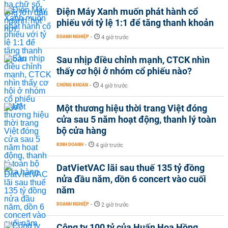
Điện Máy Xanh muốn phát hành cổ
phiếu với tỷ lệ 1:1 để tăng thanh khoản
DOANH NGHIỆP
-
4 giờ trước
Sau nhịp điều chỉnh mạnh, CTCK nhìn
thấy cơ hội ở nhóm cổ phiếu nào?
CHỨNG KHOÁN
-
4 giờ trước
Một thương hiệu thời trang Việt đóng
cửa sau 5 năm hoạt động, thanh lý toàn
bộ cửa hàng
KINH DOANH
-
4 giờ trước
DatVietVAC lãi sau thuế 135 tỷ đồng
nửa đầu năm, dồn 6 concert vào cuối
năm
DOANH NGHIỆP
-
2 giờ trước
Công ty 100 tỷ của Huấn Hoa Hồng