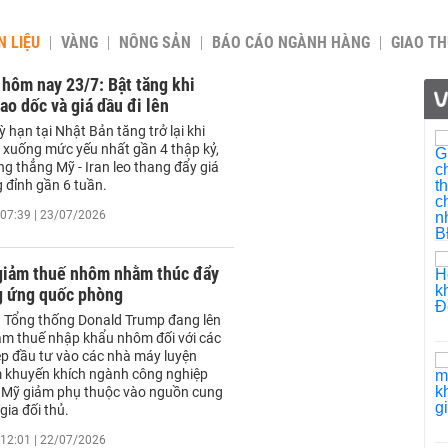
 LIỆU
VÀNG
NÔNG SẢN
BÁO CÁO NGÀNH HÀNG
GIAO T
 hôm nay 23/7: Bật tăng khi
ao dốc và giá dầu đi lên
ỳ hạn tại Nhật Bản tăng trở lại khi
i xuống mức yếu nhất gần 4 thập kỷ,
ng thẳng Mỹ - Iran leo thang đẩy giá
 đỉnh gần 6 tuần.
07:39 | 23/07/2026
iảm thuế nhôm nhằm thúc đẩy
g ứng quốc phòng
 Tổng thống Donald Trump đang lên
ảm thuế nhập khẩu nhôm đối với các
p đầu tư vào các nhà máy luyện
 khuyến khích ngành công nghiệp
 Mỹ giảm phụ thuộc vào nguồn cung
gia đối thủ.
12:01 | 22/07/2026