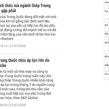
ch thức mà ngành thép Trung
 gặp phải
của Trung Quốc đang đối mặt với một
búa khi cố gắng xác định xem liệu
ực sự suy yếu và tiếp tục đà lao dốc,
ạt động tương đối mạnh mẽ so với đà
trầm lắng của nền kinh tế lớn thứ hai
o Reuters.
16:15 | 21/07/2026
rung Quốc chịu áp lực lớn do
 cầu
in từ một số nhà máy và công ty
tại Trung Quốc trong tuần này cho
ường thép Trung Quốc nhiều khả năng
u áp lực trong tháng 7 do nguồn cung
 ở mức cao, trong khi nhu cầu của
ùng cuối tiếp tục suy yếu trong đợt
heo mùa, theo S&P Global.
09:50 | 21/07/2026