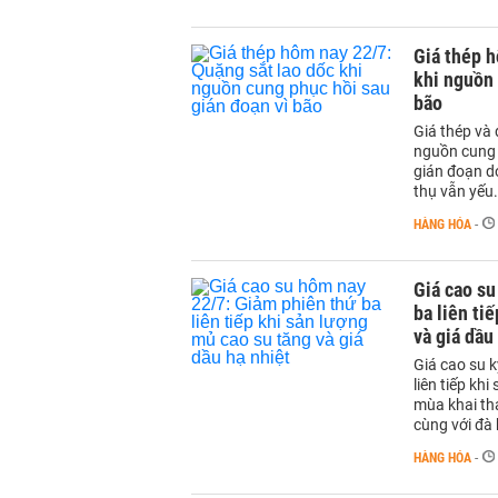
Giá thép h
khi nguồn 
bão
Giá thép và 
nguồn cung 
gián đoạn do
thụ vẫn yếu.
HÀNG HÓA
-
Giá cao su
ba liên ti
và giá dầu
Giá cao su 
liên tiếp kh
mùa khai thá
cùng với đà 
HÀNG HÓA
-