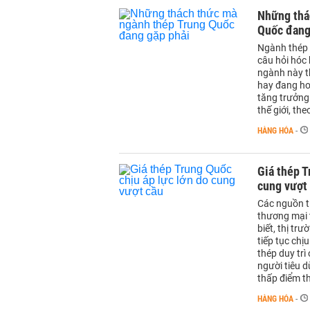
Những thá
Quốc đang
Ngành thép 
câu hỏi hóc 
ngành này th
hay đang ho
tăng trưởng 
thế giới, the
HÀNG HÓA
-
Giá thép T
cung vượt
Các nguồn t
thương mại 
biết, thị tr
tiếp tục chị
thép duy trì
người tiêu d
thấp điểm t
HÀNG HÓA
-