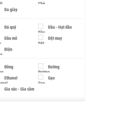
Da giày
Đá quý
Dầu - Hạt dầu
Dầu mỏ
Dệt may
Điện
Đồng
Đường
Ethanol
Gạo
Gia súc - Gia cầm
Giấy
Gỗ
Hạt điều
Hồ tiêu - Hạt tiêu
Khí đốt