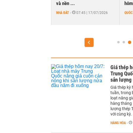
và nền ...
hôm 
T
-
14:17 | 05/08/2026
NHÀ ĐẤT
-
07:45 | 17/07/2026
QUỐC
Giá thép h
Trung Quố
sản lượng
Giá thép kỳ
tuần, trong 
loạt nâng g
hàng tháng 
lượng thép 
với cùng kỳ.
HÀNG HÓA
-