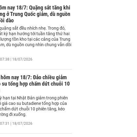
ôm nay 18/7: Quặng sắt tăng khi
ảng ở Trung Quốc giảm, dù nguồn
ồi dào
quặng sắt đều nhích nhẹ. Trong đó,
t kỳ hạn hướng tới tuần tăng thứ hai
ờ lượng tồn kho tại các cảng của Trung
ảm, dù nguồn cung nhìn chung vẫn dồi
07:38 | 18/07/2026
 hôm nay 18/7: Đảo chiều giảm
o su tổng hợp chấm dứt chuỗi 10
g
kỳ hạn tại Nhật Bản giảm trong phiên
i giá cao su butadiene tổng hợp của
chấm dứt chuỗi 10 phiên tăng, kéo
rường đi xuống.
07:31 | 18/07/2026