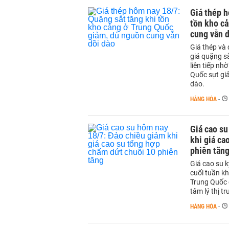
Giá thép h
tồn kho c
cung vẫn d
Giá thép và 
giá quặng sắ
liên tiếp nh
Quốc sụt gi
dào.
HÀNG HÓA
-
Giá cao su
khi giá ca
phiên tăn
Giá cao su 
cuối tuần kh
Trung Quốc 
tâm lý thị t
HÀNG HÓA
-