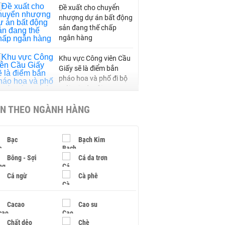
Đề xuất cho chuyển
nhượng dự án bất động
sản đang thế chấp
ngân hàng
Khu vực Công viên Cầu
Giấy sẽ là điểm bắn
pháo hoa và phố đi bộ
mới tại Hà Nội
IN THEO NGÀNH HÀNG
Bổ sung 27 km đường
gom hai bên cao tốc
Châu Đốc - Cần Thơ -
Sóc Trăng, hoàn thành
Bạc
Bạch Kim
sau một năm
Bông - Sợi
Cá da trơn
Khánh Hòa đề xuất làm
Cá ngừ
Cà phê
khu đô thị hỗn hợp hơn
49.000 tỷ đồng
Cacao
Cao su
Chất dẻo
Chè