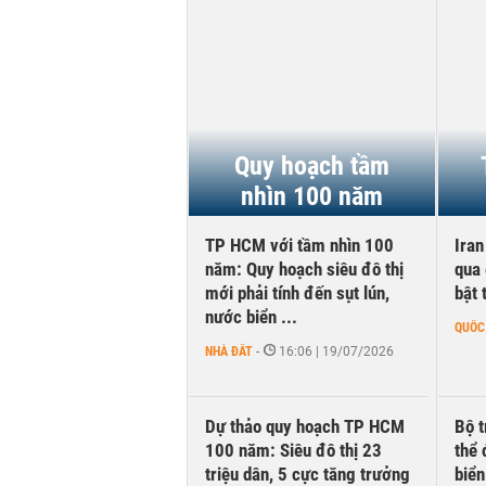
 quả kinh doanh
tháng đầu năm
Quy hoạch tầm
2026
nhìn 100 năm
nắm giữ hơn 62.000
TP HCM với tầm nhìn 100
Ira
ng tiền mặt, ngang
năm: Quy hoạch siêu đô thị
qua 
 MWG
mới phải tính đến sụt lún,
bật 
nước biển ...
NGHIỆP
-
1 giờ trước
QUỐC
NHÀ ĐẤT
-
16:06 | 19/07/2026
 nghiệp bất động sản
Dự thảo quy hoạch TP HCM
Bộ t
sàn đang kiếm tiền từ
100 năm: Siêu đô thị 23
thể 
triệu dân, 5 cực tăng trưởng
biể