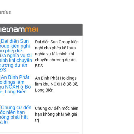
HƯƠNG
Đại diện Sun Group kiến
nghị cho phép kế thừa
nghĩa vụ tài chính khi
chuyển nhượng dự án
BĐS
An Bình Phát Holdings
làm khu NOXH ở Bồ Đề,
Long Biên
Chung cư đến mốc niên
hạn không phải hết giá
trị