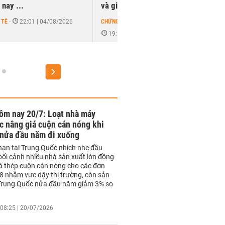
nay ...
và giao ...
 TẾ
-
22:01 | 04/08/2026
CHỨNG KHOÁN
-
19:59 | 30/06/2026
ôm nay 20/7: Loạt nhà máy
c nâng giá cuộn cán nóng khi
 nửa đầu năm đi xuống
 hạn tại Trung Quốc nhích nhẹ đầu
bối cảnh nhiều nhà sản xuất lớn đồng
iá thép cuộn cán nóng cho các đơn
8 nhằm vực dậy thị trường, còn sản
Trung Quốc nửa đầu năm giảm 3% so
08:25 | 20/07/2026