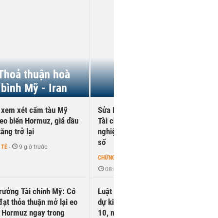
Thoả thuận hoà
Sửa đổi Luật
bình Mỹ - Iran
Chứng khoán
n xem xét cấm tàu Mỹ
Sửa Luật Chứng khoán: Bộ
eo biển Hormuz, giá dầu
Tài chính tham khảo kinh
tăng trở lại
nghiệm quản lý AI, tài sản
số
 TẾ
-
9 giờ trước
CHỨNG KHOÁN
-
08:03 | 15/07/2026
rưởng Tài chính Mỹ: Có
Luật Chứng khoán sửa đổi
đạt thỏa thuận mở lại eo
dự kiến trình Quốc hội tháng
n Hormuz ngay trong
10, mở đường cho sandbox