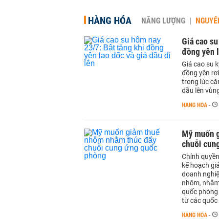
HÀNG HÓA
NĂNG LƯỢNG
NGUYÊN
Giá cao su
đồng yên l
Giá cao su k
đồng yên rơ
trong lúc că
dầu lên vùng
HÀNG HÓA
-
Mỹ muốn g
chuỗi cun
Chính quyền
kế hoạch gi
doanh nghiệ
nhôm, nhằm
quốc phòng
từ các quốc 
HÀNG HÓA
-