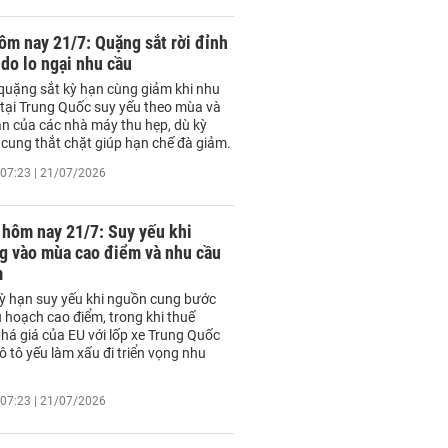
ôm nay 21/7: Quặng sắt rời đỉnh
do lo ngại nhu cầu
 quặng sắt kỳ hạn cùng giảm khi nhu
 tại Trung Quốc suy yếu theo mùa và
ận của các nhà máy thu hẹp, dù kỳ
cung thắt chặt giúp hạn chế đà giảm.
07:23 | 21/07/2026
 hôm nay 21/7: Suy yếu khi
g vào mùa cao điểm và nhu cầu
m
kỳ hạn suy yếu khi nguồn cung bước
 hoạch cao điểm, trong khi thuế
há giá của EU với lốp xe Trung Quốc
 tô yếu làm xấu đi triển vọng nhu
07:23 | 21/07/2026