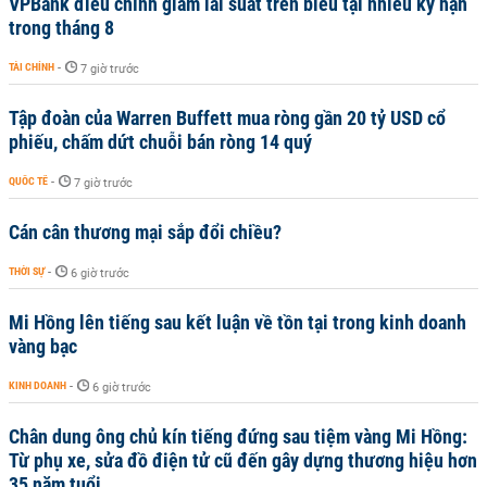
VPBank điều chỉnh giảm lãi suất trên biểu tại nhiều kỳ hạn
trong tháng 8
TÀI CHÍNH
-
7 giờ trước
Tập đoàn của Warren Buffett mua ròng gần 20 tỷ USD cổ
phiếu, chấm dứt chuỗi bán ròng 14 quý
QUỐC TẾ
-
7 giờ trước
Cán cân thương mại sắp đổi chiều?
THỜI SỰ
-
6 giờ trước
Mi Hồng lên tiếng sau kết luận về tồn tại trong kinh doanh
vàng bạc
KINH DOANH
-
6 giờ trước
Chân dung ông chủ kín tiếng đứng sau tiệm vàng Mi Hồng:
Từ phụ xe, sửa đồ điện tử cũ đến gây dựng thương hiệu hơn
35 năm tuổi