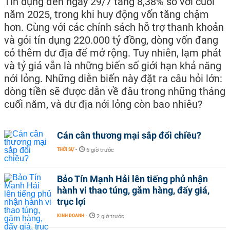
Tín dụng đến ngày 29/7 tăng 8,38% so với cuối
năm 2025, trong khi huy động vốn tăng chậm
hơn. Cùng với các chính sách hỗ trợ thanh khoản
và gói tín dụng 220.000 tỷ đồng, dòng vốn đang
có thêm dư địa để mở rộng. Tuy nhiên, lạm phát
và tỷ giá vẫn là những biến số giới hạn khả năng
nới lỏng. Những diễn biến này đặt ra câu hỏi lớn:
dòng tiền sẽ được dẫn về đâu trong những tháng
cuối năm, và dư địa nới lỏng còn bao nhiêu?
Cán cân thương mại sắp đổi chiều?
THỜI SỰ
-
6 giờ trước
Bảo Tín Mạnh Hải lên tiếng phủ nhận
hành vi thao túng, găm hàng, đẩy giá,
trục lợi
KINH DOANH
-
2 giờ trước