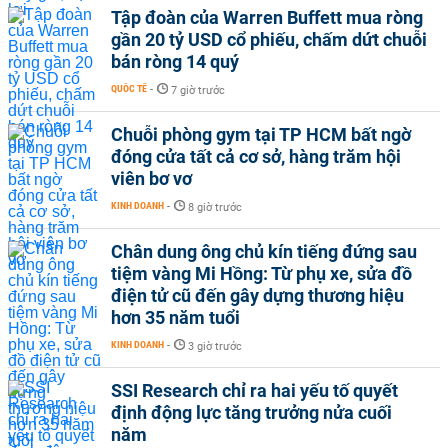
Tập đoàn của Warren Buffett mua ròng
gần 20 tỷ USD cổ phiếu, chấm dứt chuỗi
bán ròng 14 quý
QUỐC TẾ
-
7 giờ trước
Chuỗi phòng gym tại TP HCM bất ngờ
đóng cửa tất cả cơ sở, hàng trăm hội
viên bơ vơ
KINH DOANH
-
8 giờ trước
Chân dung ông chủ kín tiếng đứng sau
tiệm vàng Mi Hồng: Từ phụ xe, sửa đồ
điện tử cũ đến gây dựng thương hiệu
hơn 35 năm tuổi
KINH DOANH
-
3 giờ trước
SSI Research chỉ ra hai yếu tố quyết
định động lực tăng trưởng nửa cuối
năm