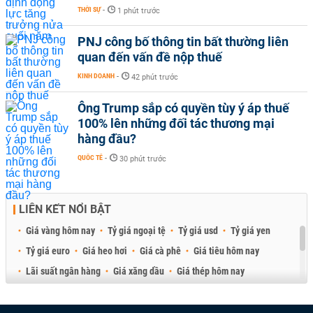
THỜI SỰ
-
1 phút trước
PNJ công bố thông tin bất thường liên
quan đến vấn đề nộp thuế
KINH DOANH
-
42 phút trước
Ông Trump sắp có quyền tùy ý áp thuế
100% lên những đối tác thương mại
hàng đầu?
QUỐC TẾ
-
30 phút trước
LIÊN KẾT NỔI BẬT
Giá vàng hôm nay
Tỷ giá ngoại tệ
Tỷ giá usd
Tỷ giá yen
Tỷ giá euro
Giá heo hơi
Giá cà phê
Giá tiêu hôm nay
Lãi suất ngân hàng
Giá xăng dầu
Giá thép hôm nay
Giá sầu riêng
Giá thịt heo
Giá gạo
Giá cao su
Best Retail Brokers
Diễn đàn đầu tư Việt Nam 2026