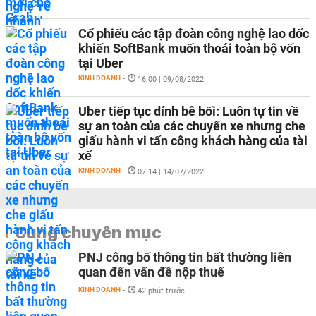
Cổ phiếu các tập đoàn công nghệ lao dốc
khiến SoftBank muốn thoái toàn bộ vốn
tại Uber
KINH DOANH
-
16:00 | 09/08/2022
Uber tiếp tục dính bê bối: Luôn tự tin về
sự an toàn của các chuyến xe nhưng che
giấu hành vi tấn công khách hàng của tài
xế
KINH DOANH
-
07:14 | 14/07/2022
Cùng chuyên mục
PNJ công bố thông tin bất thường liên
quan đến vấn đề nộp thuế
KINH DOANH
-
42 phút trước