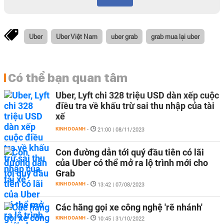
Uber
Uber Việt Nam
uber grab
grab mua lại uber
Có thể bạn quan tâm
Uber, Lyft chi 328 triệu USD dàn xếp cuộc
điều tra về khấu trừ sai thu nhập của tài
xế
KINH DOANH
-
21:00 | 08/11/2023
Con đường dẫn tới quý đầu tiên có lãi
của Uber có thể mở ra lộ trình mới cho
Grab
KINH DOANH
-
13:42 | 07/08/2023
Các hãng gọi xe công nghệ 'rẽ nhánh'
KINH DOANH
-
10:45 | 31/10/2022