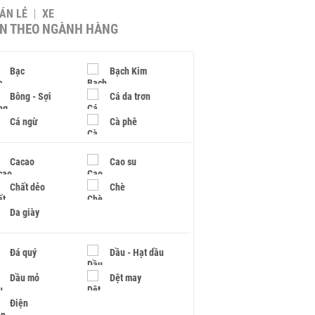
BÁN LẺ
XE
IN THEO NGÀNH HÀNG
Bạc
Bạch Kim
Bông - Sợi
Cá da trơn
Cá ngừ
Cà phê
Cacao
Cao su
Chất dẻo
Chè
Da giày
Đá quý
Dầu - Hạt dầu
Dầu mỏ
Dệt may
Điện