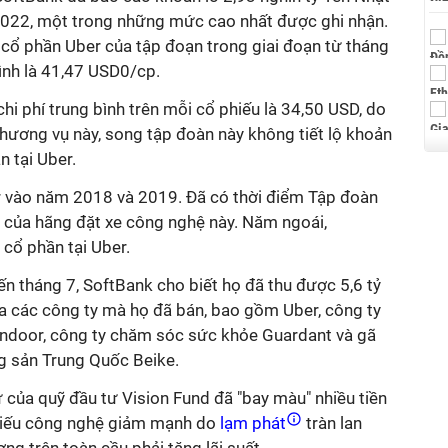
/2022, một trong những mức cao nhất được ghi nhận.
 cổ phần Uber của tập đoạn trong giai đoạn từ tháng
bình là 41,47 USD0/cp.
hi phí trung bình trên mỗi cổ phiếu là 34,50 USD, do
thương vụ này, song tập đoàn này không tiết lộ khoản
n tại Uber.
r vào năm 2018 và 2019. Đã có thời điểm Tập đoàn
t của hãng đặt xe công nghệ này. Năm ngoái,
cổ phần tại Uber.
ến tháng 7, SoftBank cho biết họ đã thu được 5,6 tỷ
a các công ty mà họ đã bán, bao gồm Uber, công ty
ndoor, công ty chăm sóc sức khỏe Guardant và gã
ng sản Trung Quốc Beike.
 của quỹ đầu tư Vision Fund đã "bay màu" nhiều tiền
hiếu công nghệ giảm mạnh do
lạm phát
tràn lan