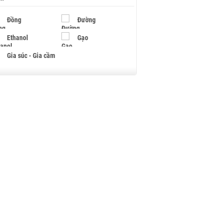
Đồng
Đường
Ethanol
Gạo
Gia súc - Gia cầm
Giấy
Gỗ
Hạt điều
Hồ tiêu - Hạt tiêu
Khí đốt
Kim loại khác
Mắc ca
Muối
Ngũ cốc
Nhựa - Hạt nhựa
Palladium
Phân bón