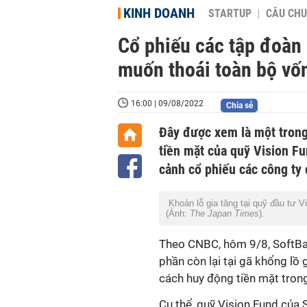
KINH DOANH
STARTUP
CÂU CHU
Cổ phiếu các tập đoàn
muốn thoái toàn bộ vốn
16:00 | 09/08/2022
Chia sẻ
Đây được xem là một trong
tiền mặt của quỹ Vision F
cảnh cổ phiếu các công ty
Khoản lỗ gia tăng tại quỹ đầu tư Vi
(Ảnh:
The Japan Times
).
Theo CNBC, hôm 9/8, SoftBan
phần còn lại tại gã khổng lồ
cách huy động tiền mặt trong
Cụ thể, quỹ Vision Fund của 