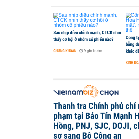
Sau nhịp điều chỉnh mạnh, CTCK nhìn
Công t
thấy cơ hội ở nhóm cổ phiếu nào?
bỗng dư
khác đã
CHỨNG KHOÁN
-
9 giờ trước
KINH D
Thanh tra Chính phủ chỉ r
phạm tại Bảo Tín Mạnh H
Hồng, PNJ, SJC, DOJI, 
sơ sang Bộ Công an