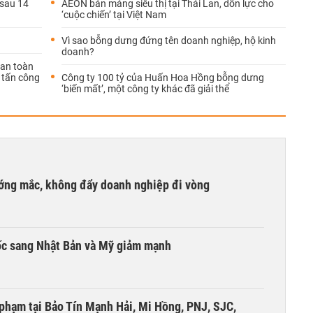
 sau 14
AEON bán mảng siêu thị tại Thái Lan, dồn lực cho
‘cuộc chiến’ tại Việt Nam
Vì sao bỗng dưng đứng tên doanh nghiệp, hộ kinh
doanh?
ự an toàn
 tấn công
Công ty 100 tỷ của Huấn Hoa Hồng bỗng dưng
‘biến mất’, một công ty khác đã giải thể
ướng mắc, không đẩy doanh nghiệp đi vòng
ốc sang Nhật Bản và Mỹ giảm mạnh
i phạm tại Bảo Tín Mạnh Hải, Mi Hồng, PNJ, SJC,