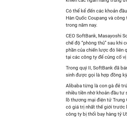
khiến các ngân hàng trung ươ
Có thể kể đến các khoản đầu
Hàn Quốc Coupang và công 
trong năm nay.
CEO SoftBank, Masayoshi So
chế độ “phòng thủ” sau khi cô
phần của chiến lược đó liên
tại các công ty để củng cố vị
Trong quý II, SoftBank đã b
sinh được gọi là hợp đồng kỳ
Alibaba từng là con gà đẻ t
nhiều tiền nhờ khoản đầu tư 
lồ thương mại điện tử Trung
có giá trị nhất thế giới trướ
công ty bị thổi bay hàng tỷ US