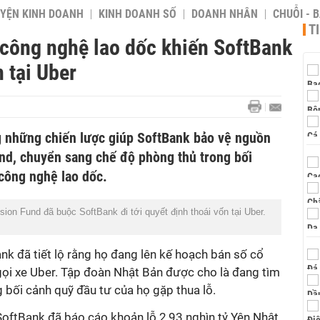
YỆN KINH DOANH
KINH DOANH SỐ
DOANH NHÂN
CHUỖI - 
T
 công nghệ lao dốc khiến SoftBank
 tại Uber
 những chiến lược giúp SoftBank bảo vệ nguồn
und, chuyển sang chế độ phòng thủ trong bối
 công nghệ lao dốc.
sion Fund đã buộc SoftBank đi tới quyết định thoái vốn tại Uber.
k đã tiết lộ rằng họ đang lên kế hoạch bán số cổ
 gọi xe Uber. Tập đoàn Nhật Bản được cho là đang tìm
 bối cảnh quỹ đầu tư của họ gặp thua lỗ.
SoftBank đã báo cáo khoản lỗ 2,93 nghìn tỷ Yên Nhật