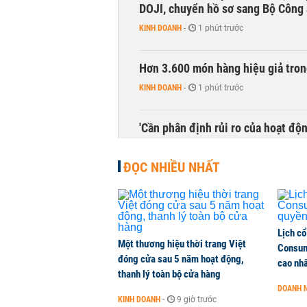
DOJI, chuyển hồ sơ sang Bộ Công
KINH DOANH
-
1 phút trước
Hơn 3.600 món hàng hiệu giả tron
KINH DOANH
-
1 phút trước
'Cần phân định rủi ro của hoạt độn
THỜI SỰ
-
1 phút trước
ĐỌC NHIỀU NHẤT
Lịch cổ
Một thương hiệu thời trang Việt
Consum
đóng cửa sau 5 năm hoạt động,
cao nh
thanh lý toàn bộ cửa hàng
DOANH 
KINH DOANH
-
9 giờ trước