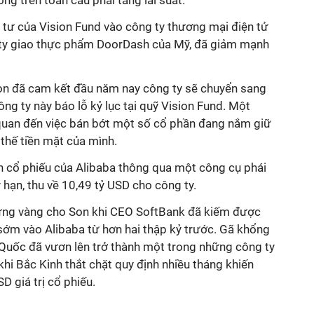
ng trên toàn cầu phải tăng lãi suất.
 tư của Vision Fund vào công ty thương mại điện tử
ty giao thực phẩm DoorDash của Mỹ, đã giảm mạnh
n đã cam kết đầu năm nay công ty sẽ chuyển sang
ng ty này báo lỗ kỷ lục tại quỹ Vision Fund. Một
 quan đến việc bán bớt một số cổ phần đang nắm giữ
 thế tiền mặt của mình.
án cổ phiếu của Alibaba thông qua một công cụ phái
 hạn, thu về 10,49 tỷ USD cho công ty.
rứng vàng cho Son khi CEO SoftBank đã kiếm được
sớm vào Alibaba từ hơn hai thập kỷ trước. Gã khổng
 Quốc đã vươn lên trở thành một trong những công ty
c khi Bắc Kinh thắt chặt quy định nhiều tháng khiến
D giá trị cổ phiếu.