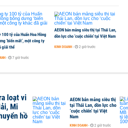
AEON bán mảng siêu thị tại Thái Lan,
y 100 tỷ của Huấn Hoa Hồng
dồn lực cho ‘cuộc chiến’ tại Việt Nam
ng ‘biến mất’, một công ty
 giải thể
KINH DOANH
-
2 giờ trước
OANH
-
7 giờ trước
a loạt vi
AEON bán mảng siêu thị
ải, Mi
tại Thái Lan, dồn lực cho
‘cuộc chiến’ tại Việt
chuyển hồ
Nam
KINH DOANH
-
2 giờ trước