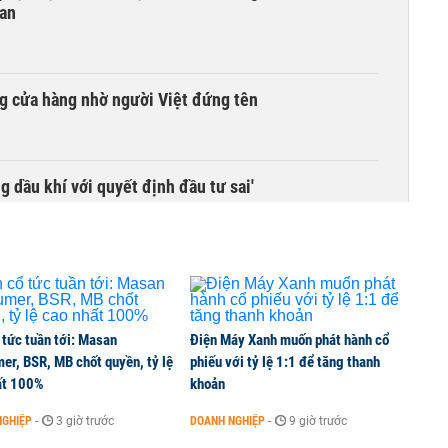
 an
g cửa hàng nhờ người Việt đứng tên
g dầu khí với quyết định đầu tư sai'
 tức tuần tới: Masan
Điện Máy Xanh muốn phát hành cổ
er, BSR, MB chốt quyền, tỷ lệ
phiếu với tỷ lệ 1:1 để tăng thanh
ất 100%
khoản
NGHIỆP
-
3 giờ trước
DOANH NGHIỆP
-
9 giờ trước