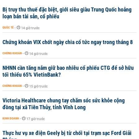
Bị truy thu thuế đặc biệt, giới siêu giàu Trung Quốc hoảng
loạn bán tài sản, cổ phiếu
QUỐC TẾ
-
14 giờ trước
Chứng khoán VIX chốt ngày chia cổ tức ngay trong tháng 8
CHỨNG KHOÁN
-
14 giờ trước
NHNN cần tăng nắm giữ bao nhiêu cổ phiếu CTG để sở hữu
tối thiểu 65% VietinBank?
CHỨNG KHOÁN
-
15 giờ trước
Victoria Healthcare chung tay chăm sóc sức khỏe cộng
đồng tại xã Tiên Thủy, tỉnh Vĩnh Long
KINH DOANH
-
17 giờ trước
Thực hư vụ xe điện Geely bị từ chối tại trạm sạc Ford Giải