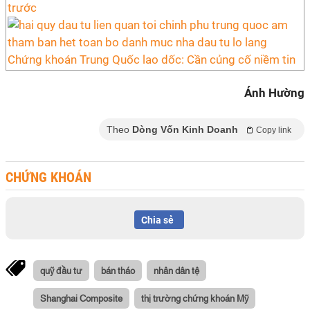
trước
Chứng khoán Trung Quốc lao dốc: Cần củng cố niềm tin
Ánh Hường
Theo
Dòng Vốn Kinh Doanh
Copy link
CHỨNG KHOÁN
Chia sẻ
quỹ đầu tư
bán tháo
nhân dân tệ
Shanghai Composite
thị trường chứng khoán Mỹ