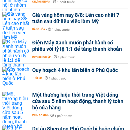
CHỨNG KHOÁN
-
1 phút trước
Giá vàng hôm nay 8/8: Lên cao nhất 7
tuần sau dữ liệu việc làm Mỹ
HÀNG HÓA
-
1 phút trước
Điện Máy Xanh muốn phát hành cổ
phiếu với tỷ lệ 1:1 để tăng thanh khoản
DOANH NGHIỆP
-
1 phút trước
Quy hoạch 4 khu lấn biển ở Phú Quốc
THỜI SỰ
-
1 phút trước
Một thương hiệu thời trang Việt đóng
cửa sau 5 năm hoạt động, thanh lý toàn
bộ cửa hàng
KINH DOANH
-
1 phút trước
Dự án Sheraton Phú Quốc bị buộc chấm