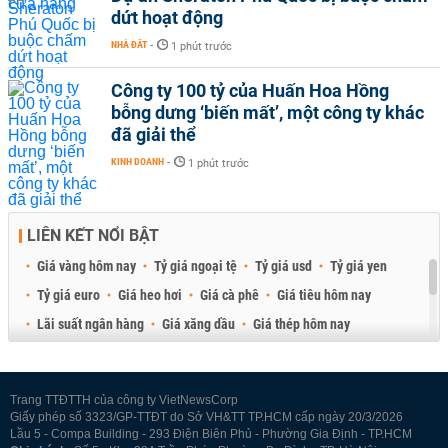
dứt hoạt động
NHÀ ĐẤT
-
1 phút trước
Công ty 100 tỷ của Huấn Hoa Hồng
bỗng dưng ‘biến mất’, một công ty khác
đã giải thể
KINH DOANH
-
1 phút trước
LIÊN KẾT NỔI BẬT
Giá vàng hôm nay
Tỷ giá ngoại tệ
Tỷ giá usd
Tỷ giá yen
Tỷ giá euro
Giá heo hơi
Giá cà phê
Giá tiêu hôm nay
Lãi suất ngân hàng
Giá xăng dầu
Giá thép hôm nay
Giá sầu riêng
Giá thịt heo
Giá gạo
Giá cao su
Best Retail Brokers
Diễn đàn đầu tư Việt Nam 2026
Trang TTĐTTH của công ty VietNewsCorp
Giấy phép số 3323/GP-TTĐT do Sở VH&TT TP.HCM cấp ngày 20/3/2026
Lầu 5 - Compa Building - 293 Điện Biên Phủ - Phường Gia Định - TP.HCM