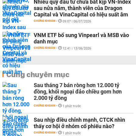
Nhiều quỹ đầu tư chưa bắt kịp VN-Index
sau nửa năm, thành viên của Dragon
Capital và VinaCapital có hiệu suất âm
CHỨNG KHOÁN
-
09:07 | 06/07/2026
VNM ETF bổ sung Vinpearl và MSB vào
danh mục
CHỨNG KHOÁN
-
12:41 | 13/06/2026
Cùng chuyên mục
Sau tháng 7 bán ròng hơn 12.000 tỷ
đồng, khối ngoại đảo chiều gom hơn
2.000 tỷ đồng
CHỨNG KHOÁN
-
1 phút trước
Sau nhịp điều chỉnh mạnh, CTCK nhìn
thấy cơ hội ở nhóm cổ phiếu nào?
CHỨNG KHOÁN
-
1 phút trước