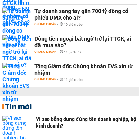
Tự doanh sang tay gần 700 tỷ đồng cổ
phiếu DMX cho ai?
CHỨNG KHOÁN
-
10 giờ trước
Dòng tiền ngoại bất ngờ trở lại TTCK, ai
đã mua vào?
CHỨNG KHOÁN
-
11 giờ trước
Tổng Giám đốc Chứng khoán EVS xin từ
nhiệm
CHỨNG KHOÁN
-
11 giờ trước
Tin mới
Vì sao bỗng dưng đứng tên doanh nghiệp, hộ
kinh doanh?