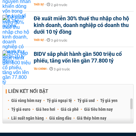
THỜI SỰ
-
2 giờ trước
Đề xuất miễn 30% thuế thu nhập cho hộ
kinh doanh, doanh nghiệp có doanh thu
dưới 10 tỷ đồng
THỜI SỰ
-
3 giờ trước
BIDV sắp phát hành gần 500 triệu cổ
phiếu, tăng vốn lên gần 77.800 tỷ
TÀI CHÍNH
-
3 giờ trước
LIÊN KẾT NỔI BẬT
Giá vàng hôm nay
Tỷ giá ngoại tệ
Tỷ giá usd
Tỷ giá yen
Tỷ giá euro
Giá heo hơi
Giá cà phê
Giá tiêu hôm nay
Lãi suất ngân hàng
Giá xăng dầu
Giá thép hôm nay
Giá sầu riêng
Giá thịt heo
Giá gạo
Giá cao su
Best Retail Brokers
Diễn đàn đầu tư Việt Nam 2026