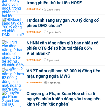
trong phiên thứ hai lên HOSE
CHỨNG KHOÁN
-
2 giờ trước
Tự doanh sang tay gần 700 tỷ đồng cổ
phiếu DMX cho ai?
CHỨNG KHOÁN
-
1 phút trước
NHNN cần tăng nắm giữ bao nhiêu cổ
phiếu CTG để sở hữu tối thiểu 65%
VietinBank?
CHỨNG KHOÁN
-
2 giờ trước
VNPT nắm giữ hơn 62.000 tỷ đồng tiền
mặt, ngang ngửa MWG
DOANH NGHIỆP
-
2 giờ trước
Chuyên gia Phạm Xuân Hoè chỉ ra 6
nguyên nhân khiến dòng vốn trong nền
kinh tế còn 'tắc nghẽn'