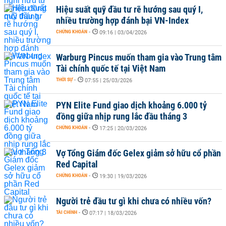
Hiệu suất quỹ đầu tư rẽ hướng sau quý I,
nhiều trường hợp đánh bại VN-Index
CHỨNG KHOÁN
-
09:16 | 03/04/2026
Warburg Pincus muốn tham gia vào Trung tâm
Tài chính quốc tế tại Việt Nam
THỜI SỰ
-
07:55 | 25/03/2026
PYN Elite Fund giao dịch khoảng 6.000 tỷ
đồng giữa nhịp rung lắc đầu tháng 3
CHỨNG KHOÁN
-
17:25 | 20/03/2026
Vợ Tổng Giám đốc Gelex giảm sở hữu cổ phần
Red Capital
CHỨNG KHOÁN
-
19:30 | 19/03/2026
Người trẻ đầu tư gì khi chưa có nhiều vốn?
TÀI CHÍNH
-
07:17 | 18/03/2026