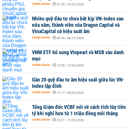
CHỨNG KHOÁN
-
07:29 | 16/07/2026
Nhiều quỹ đầu tư chưa bắt kịp VN-Index sau
nửa năm, thành viên của Dragon Capital và
VinaCapital có hiệu suất âm
CHỨNG KHOÁN
-
09:44 | 06/07/2026
VNM ETF bổ sung Vinpearl và MSB vào danh
mục
CHỨNG KHOÁN
-
12:28 | 13/06/2026
Gần 20 quỹ đầu tư âm hiệu suất giữa lúc VN-
Index lập đỉnh
CHỨNG KHOÁN
-
15:17 | 04/06/2026
Tổng Giám đốc VCBF nói về cách tích lũy tiền
tỷ khi nghỉ hưu từ 1 triệu đồng mỗi tháng
CHỨNG KHOÁN
-
20:01 | 11/05/2026