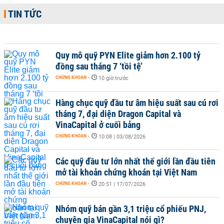
TIN TỨC
Quy mô quỹ PYN Elite giảm hơn 2.100 tỷ
đồng sau tháng 7 ‘tồi tệ’
CHỨNG KHOÁN
-
10 giờ trước
Hàng chục quỹ đầu tư âm hiệu suất sau cú rơi
tháng 7, đại diện Dragon Capital và
VinaCapital ở cuối bảng
CHỨNG KHOÁN
-
10:08 | 03/08/2026
Các quỹ đầu tư lớn nhất thế giới lần đầu tiên
mở tài khoản chứng khoán tại Việt Nam
CHỨNG KHOÁN
-
20:51 | 17/07/2026
Nhóm quỹ bán gần 3,1 triệu cổ phiếu PNJ,
chuyên gia VinaCapital nói gì?