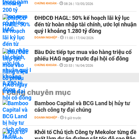
CHỨNG KHOÁN
-
08:26 | 13/05/2026
ĐHĐCĐ HAGL: 50% kế hoạch lãi kỷ lục
đến từ hoàn nhập tài chính, ước lợi nhuận
quý I khoảng 1.280 tỷ đồng
DOANH NGHIỆP
-
11:00 | 17/04/2026
Bầu Đức tiếp tục mua vào hàng triệu cổ
phiếu HAG ngay trước đại hội cổ đông
CHỨNG KHOÁN
-
20:53 | 16/04/2026
Cùng chuyên mục
Bamboo Capital và BCG Land bị hủy tư
cách công ty đại chúng
DOANH NGHIỆP
-
9 giờ trước
Khởi tố Chủ tịch Công ty Mekolor từng đề
xuất làm dự án đường sắt tốc độ cao Bắc