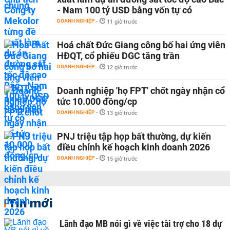
- Nam 100 tỷ USD bằng vốn tự có
DOANH NGHIỆP
-
11 giờ trước
Hoá chất Đức Giang công bố hai ứng viên
HĐQT, cổ phiếu DGC tăng trần
DOANH NGHIỆP
-
12 giờ trước
Doanh nghiệp 'họ FPT' chốt ngày nhận cổ
tức 10.000 đồng/cp
DOANH NGHIỆP
-
13 giờ trước
PNJ triệu tập họp bất thường, dự kiến
điều chỉnh kế hoạch kinh doanh 2026
DOANH NGHIỆP
-
15 giờ trước
Tin mới
Lãnh đạo MB nói gì về việc tài trợ cho 18 dự