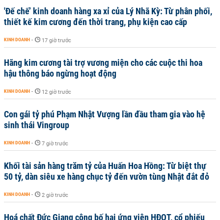
'Đế chế’ kinh doanh hàng xa xỉ của Lý Nhã Kỳ: Từ phân phối,
thiết kế kim cương đến thời trang, phụ kiện cao cấp
KINH DOANH
-
17 giờ trước
Hãng kim cương tài trợ vương miện cho các cuộc thi hoa
hậu thông báo ngừng hoạt động
KINH DOANH
-
12 giờ trước
Con gái tỷ phú Phạm Nhật Vượng lần đầu tham gia vào hệ
sinh thái Vingroup
KINH DOANH
-
7 giờ trước
Khối tài sản hàng trăm tỷ của Huấn Hoa Hồng: Từ biệt thự
50 tỷ, dàn siêu xe hàng chục tỷ đến vườn tùng Nhật đắt đỏ
KINH DOANH
-
2 giờ trước
Hoá chất Đức Giang công bố hai ứng viên HĐQT, cổ phiếu