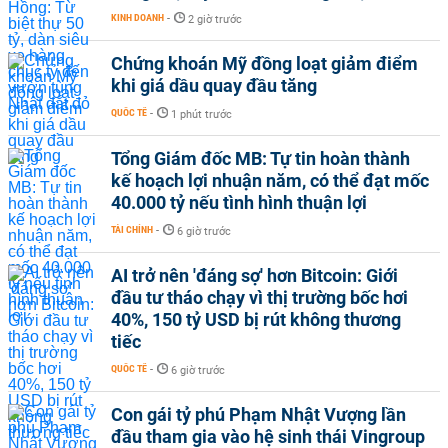
KINH DOANH
-
2 giờ trước
Chứng khoán Mỹ đồng loạt giảm điểm
khi giá dầu quay đầu tăng
QUỐC TẾ
-
1 phút trước
Tổng Giám đốc MB: Tự tin hoàn thành
kế hoạch lợi nhuận năm, có thể đạt mốc
40.000 tỷ nếu tình hình thuận lợi
TÀI CHÍNH
-
6 giờ trước
AI trở nên 'đáng sợ' hơn Bitcoin: Giới
đầu tư tháo chạy vì thị trường bốc hơi
40%, 150 tỷ USD bị rút không thương
tiếc
QUỐC TẾ
-
6 giờ trước
Con gái tỷ phú Phạm Nhật Vượng lần
đầu tham gia vào hệ sinh thái Vingroup