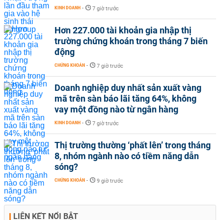
KINH DOANH
-
7 giờ trước
Hơn 227.000 tài khoản gia nhập thị
trường chứng khoán trong tháng 7 biến
động
CHỨNG KHOÁN
-
7 giờ trước
Doanh nghiệp duy nhất sản xuất vàng
mã trên sàn báo lãi tăng 64%, không
vay một đồng nào từ ngân hàng
KINH DOANH
-
7 giờ trước
Thị trường thường ‘phất lên’ trong tháng
8, nhóm ngành nào có tiềm năng dẫn
sóng?
CHỨNG KHOÁN
-
9 giờ trước
LIÊN KẾT NỔI BẬT