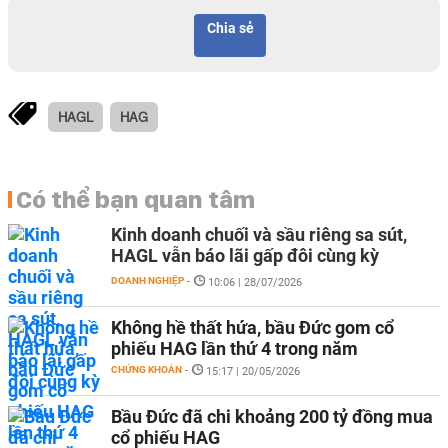
Chia sẻ
HAGL
HAG
Có thể bạn quan tâm
Kinh doanh chuối và sầu riêng sa sút,
HAGL vẫn báo lãi gấp đôi cùng kỳ
DOANH NGHIỆP
-
10:06 | 28/07/2026
Không hề thất hứa, bầu Đức gom cổ
phiếu HAG lần thứ 4 trong năm
CHỨNG KHOÁN
-
15:17 | 20/05/2026
Bầu Đức đã chi khoảng 200 tỷ đồng mua
cổ phiếu HAG