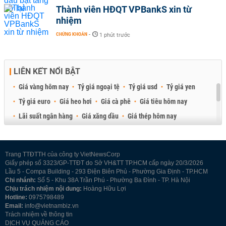
Thành viên HĐQT VPBankS xin từ
nhiệm
CHỨNG KHOÁN
-
1 phút trước
LIÊN KẾT NỔI BẬT
Giá vàng hôm nay
Tỷ giá ngoại tệ
Tỷ giá usd
Tỷ giá yen
Tỷ giá euro
Giá heo hơi
Giá cà phê
Giá tiêu hôm nay
Lãi suất ngân hàng
Giá xăng dầu
Giá thép hôm nay
Giá sầu riêng
Giá thịt heo
Giá gạo
Giá cao su
Best Retail Brokers
Diễn đàn đầu tư Việt Nam 2026
Trang TTĐTTH của công ty VietNewsCorp
Giấy phép số 3323/GP-TTĐT do Sở VH&TT TP.HCM cấp ngày 20/3/2026
Lầu 5 - Compa Building - 293 Điện Biên Phủ - Phường Gia Định - TP.HCM
Chi nhánh:
Số 5 - Khu 38A Trần Phú - Phường Ba Đình - TP. Hà Nội
Chịu trách nhiệm nội dung:
Hoàng Hữu Lợi
Hotline:
0975798489
Email:
info@vietnambiz.vn
Trách nhiệm về thông tin
DỊCH VỤ QUẢNG CÁO