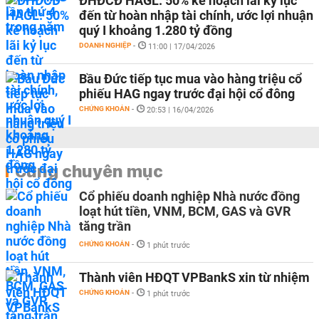
ĐHĐCĐ HAGL: 50% kế hoạch lãi kỷ lục
đến từ hoàn nhập tài chính, ước lợi nhuận
quý I khoảng 1.280 tỷ đồng
DOANH NGHIỆP
-
11:00 | 17/04/2026
Bầu Đức tiếp tục mua vào hàng triệu cổ
phiếu HAG ngay trước đại hội cổ đông
CHỨNG KHOÁN
-
20:53 | 16/04/2026
Cùng chuyên mục
Cổ phiếu doanh nghiệp Nhà nước đồng
loạt hút tiền, VNM, BCM, GAS và GVR
tăng trần
CHỨNG KHOÁN
-
1 phút trước
Thành viên HĐQT VPBankS xin từ nhiệm
CHỨNG KHOÁN
-
1 phút trước