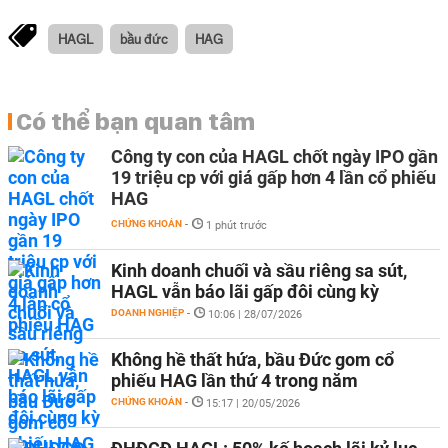
HAGL
bầu đức
HAG
Có thể bạn quan tâm
Công ty con của HAGL chốt ngày IPO gần
19 triệu cp với giá gấp hơn 4 lần cổ phiếu
HAG
CHỨNG KHOÁN
-
1 phút trước
Kinh doanh chuối và sầu riêng sa sút,
HAGL vẫn báo lãi gấp đôi cùng kỳ
DOANH NGHIỆP
-
10:06 | 28/07/2026
Không hề thất hứa, bầu Đức gom cổ
phiếu HAG lần thứ 4 trong năm
CHỨNG KHOÁN
-
15:17 | 20/05/2026