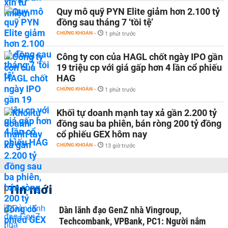
Quy mô quỹ PYN Elite giảm hơn 2.100 tỷ
đồng sau tháng 7 ‘tồi tệ’
CHỨNG KHOÁN
-
1 phút trước
Công ty con của HAGL chốt ngày IPO gần
19 triệu cp với giá gấp hơn 4 lần cổ phiếu
HAG
CHỨNG KHOÁN
-
1 phút trước
Khối tự doanh mạnh tay xả gần 2.200 tỷ
đồng sau ba phiên, bán ròng 200 tỷ đồng
cổ phiếu GEX hôm nay
CHỨNG KHOÁN
-
13 giờ trước
Tin mới
Dàn lãnh đạo GenZ nhà Vingroup,
Techcombank, VPBank, PC1: Người nắm