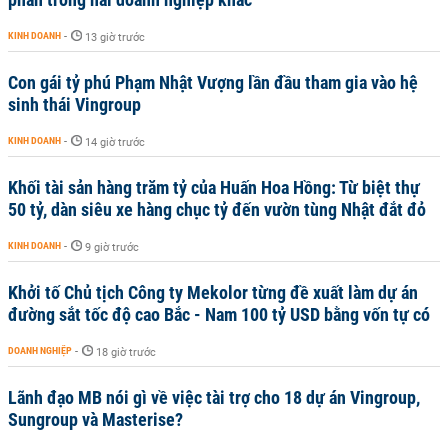
KINH DOANH
-
13 giờ trước
Con gái tỷ phú Phạm Nhật Vượng lần đầu tham gia vào hệ
sinh thái Vingroup
KINH DOANH
-
14 giờ trước
Khối tài sản hàng trăm tỷ của Huấn Hoa Hồng: Từ biệt thự
50 tỷ, dàn siêu xe hàng chục tỷ đến vườn tùng Nhật đắt đỏ
KINH DOANH
-
9 giờ trước
Khởi tố Chủ tịch Công ty Mekolor từng đề xuất làm dự án
đường sắt tốc độ cao Bắc - Nam 100 tỷ USD bằng vốn tự có
DOANH NGHIỆP
-
18 giờ trước
Lãnh đạo MB nói gì về việc tài trợ cho 18 dự án Vingroup,
Sungroup và Masterise?