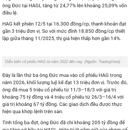
ông Đức tại HAGL tăng từ 24,77% lên khoảng 25,09% vốn
điều lệ.
HAG kết phiên 12/5 tại 16.300 đồng/cp, thanh khoản đạt
gần 3 triệu đơn vị. So với mức đỉnh 18.850 đồng/cp thiết
lập giữa tháng 11/2025, thị giá hiện thấp hơn gần 14%.
Diễn biến cổ phiếu HAG từ năm 2022 đến nay.
(Nguồn: TradingView)
Đây là lần thứ ba ông Đức mua vào cổ phiếu HAG trong
năm 2026, khối lượng luỹ kế đạt 13 triệu đơn vị. Trước đó,
ông đã mua 5 triệu cổ phiếu từ 11/3–18/3 với giá trị
khoảng 75 tỷ đồng và 4 triệu cổ phiếu từ 26/3–16/4 với
giá trị khoảng 67 tỷ đồng. Các giao dịch đều được thực
hiện qua khớp lệnh trên sàn.
Tính tổng ba đợt, ông Đức đã chi khoảng 205 tỷ đồng để
gia tăng sở hữu tại HAGL. Hiện tỷ lệ nắm giữ của nhóm cổ