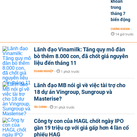
khoán
trong
tháng 7
biến động
CHỨNG KHOÁN
-
14 giờ trước
Lãnh đạo Vinamilk: Tăng quy mô đàn
bò thêm 8.000 con, đã chốt giá nguyên
liệu đến tháng 11
DOANH NGHIỆP
-
1 phút trước
Lãnh đạo MB nói gì về việc tài trợ cho
18 dự án Vingroup, Sungroup và
Masterise?
TÀI CHÍNH
-
31 phút trước
Công ty con của HAGL chốt ngày IPO
gần 19 triệu cp với giá gấp hơn 4 lần cổ
phiếu HAG