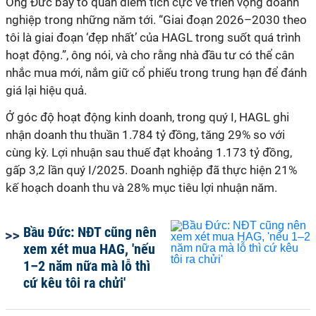
Ông Đức bày tỏ quan điểm tích cực về triển vọng doanh
nghiệp trong những năm tới. “Giai đoạn 2026–2030 theo
tôi là giai đoạn ‘đẹp nhất’ của HAGL trong suốt quá trình
hoạt động.”, ông nói, và cho rằng nhà đầu tư có thể cân
nhắc mua
mới,
nắm giữ cổ phiếu trong trung hạn để đánh
giá lại hiệu quả.
Ở góc độ hoạt động kinh doanh, trong quý I, HAGL ghi
nhận doanh thu thuần 1.784 tỷ đồng, tăng 29% so với
cùng kỳ. Lợi nhuận sau thuế đạt khoảng 1.173 tỷ đồng,
gấp 3,2 lần quý I/2025. Doanh nghiệp đã thực hiện 21%
kế hoạch doanh thu và 28% mục tiêu lợi nhuận năm.
Bầu Đức: NĐT cũng nên
xem xét mua HAG, 'nếu
1–2 năm nữa mà lỗ thì
cứ kêu tôi ra chửi'