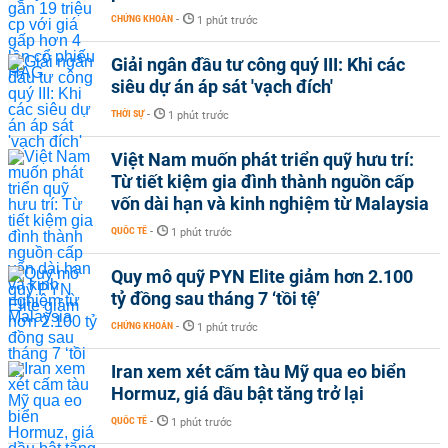
CHỨNG KHOÁN
-
1 phút trước
Giải ngân đầu tư công quý III: Khi các
siêu dự án áp sát 'vạch đích'
THỜI SỰ
-
1 phút trước
Việt Nam muốn phát triển quỹ hưu trí:
Từ tiết kiệm gia đình thành nguồn cấp
vốn dài hạn và kinh nghiệm từ Malaysia
QUỐC TẾ
-
1 phút trước
Quy mô quỹ PYN Elite giảm hơn 2.100
tỷ đồng sau tháng 7 ‘tồi tệ’
CHỨNG KHOÁN
-
1 phút trước
Iran xem xét cấm tàu Mỹ qua eo biển
Hormuz, giá dầu bật tăng trở lại
QUỐC TẾ
-
1 phút trước