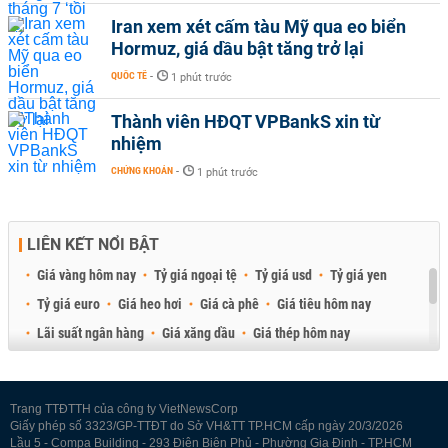
Iran xem xét cấm tàu Mỹ qua eo biển
Hormuz, giá dầu bật tăng trở lại
QUỐC TẾ
-
1 phút trước
Thành viên HĐQT VPBankS xin từ
nhiệm
CHỨNG KHOÁN
-
1 phút trước
LIÊN KẾT NỔI BẬT
Giá vàng hôm nay
Tỷ giá ngoại tệ
Tỷ giá usd
Tỷ giá yen
Tỷ giá euro
Giá heo hơi
Giá cà phê
Giá tiêu hôm nay
Lãi suất ngân hàng
Giá xăng dầu
Giá thép hôm nay
Giá sầu riêng
Giá thịt heo
Giá gạo
Giá cao su
Best Retail Brokers
Diễn đàn đầu tư Việt Nam 2026
Trang TTĐTTH của công ty VietNewsCorp
Giấy phép số 3323/GP-TTĐT do Sở VH&TT TP.HCM cấp ngày 20/3/2026
Lầu 5 - Compa Building - 293 Điện Biên Phủ - Phường Gia Định - TP.HCM