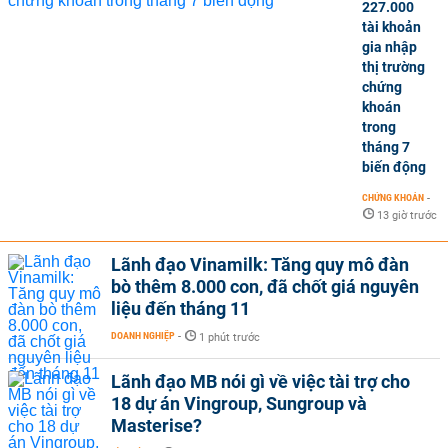
227.000
tài khoản
gia nhập
thị trường
chứng
khoán
trong
tháng 7
biến động
CHỨNG KHOÁN
-
13 giờ trước
Lãnh đạo Vinamilk: Tăng quy mô đàn
bò thêm 8.000 con, đã chốt giá nguyên
liệu đến tháng 11
DOANH NGHIỆP
-
1 phút trước
Lãnh đạo MB nói gì về việc tài trợ cho
18 dự án Vingroup, Sungroup và
Masterise?