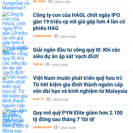
TÀI CHÍNH
-
1 phút trước
Công ty con của HAGL chốt ngày IPO
gần 19 triệu cp với giá gấp hơn 4 lần cổ
phiếu HAG
CHỨNG KHOÁN
-
1 phút trước
Giải ngân đầu tư công quý III: Khi các
siêu dự án áp sát 'vạch đích'
THỜI SỰ
-
1 phút trước
Việt Nam muốn phát triển quỹ hưu trí:
Từ tiết kiệm gia đình thành nguồn cấp
vốn dài hạn và kinh nghiệm từ Malaysia
QUỐC TẾ
-
1 phút trước
Quy mô quỹ PYN Elite giảm hơn 2.100
tỷ đồng sau tháng 7 ‘tồi tệ’
CHỨNG KHOÁN
-
1 phút trước