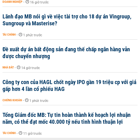
DOANH NGHIỆP
-
16 giờ trước
Lãnh đạo MB nói gì về việc tài trợ cho 18 dự án Vingroup,
Sungroup và Masterise?
TÀI CHÍNH
-
1 phút trước
Đề xuất dự án bất động sản đang thế chấp ngân hàng vẫn
được chuyển nhượng
NHÀ ĐẤT
-
14 giờ trước
Công ty con của HAGL chốt ngày IPO gần 19 triệu cp với giá
gấp hơn 4 lần cổ phiếu HAG
CHỨNG KHOÁN
-
1 phút trước
Tổng Giám đốc MB: Tự tin hoàn thành kế hoạch lợi nhuận
năm, có thể đạt mốc 40.000 tỷ nếu tình hình thuận lợi
TÀI CHÍNH
-
11 giờ trước