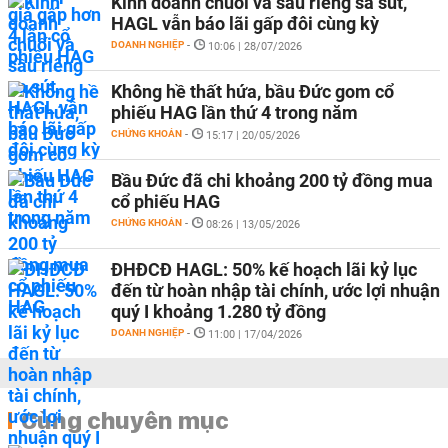
Kinh doanh chuối và sầu riêng sa sút,
HAGL vẫn báo lãi gấp đôi cùng kỳ
DOANH NGHIỆP
-
10:06 | 28/07/2026
Không hề thất hứa, bầu Đức gom cổ
phiếu HAG lần thứ 4 trong năm
CHỨNG KHOÁN
-
15:17 | 20/05/2026
Bầu Đức đã chi khoảng 200 tỷ đồng mua
cổ phiếu HAG
CHỨNG KHOÁN
-
08:26 | 13/05/2026
ĐHĐCĐ HAGL: 50% kế hoạch lãi kỷ lục
đến từ hoàn nhập tài chính, ước lợi nhuận
quý I khoảng 1.280 tỷ đồng
DOANH NGHIỆP
-
11:00 | 17/04/2026
Cùng chuyên mục