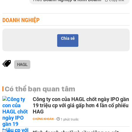
Copy link
DOANH NGHIỆP
Chia sẻ
HAGL
Có thể bạn quan tâm
Công ty con của HAGL chốt ngày IPO gần
19 triệu cp với giá gấp hơn 4 lần cổ phiếu
HAG
CHỨNG KHOÁN
-
1 phút trước