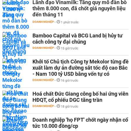
Lãnh đạo Vinamilk: Tăng quy mô đàn bò
thêm 8.000 con, đã chốt giá nguyên liệu
đến tháng 11
DOANH NGHIỆP
-
1 phút trước
Bamboo Capital và BCG Land bị hủy tư
cách công ty đại chúng
DOANH NGHIỆP
-
15 giờ trước
Khởi tố Chủ tịch Công ty Mekolor từng đề
xuất làm dự án đường sắt tốc độ cao Bắc
- Nam 100 tỷ USD bằng vốn tự có
DOANH NGHIỆP
-
16 giờ trước
Hoá chất Đức Giang công bố hai ứng viên
HĐQT, cổ phiếu DGC tăng trần
DOANH NGHIỆP
-
18 giờ trước
Doanh nghiệp 'họ FPT' chốt ngày nhận cổ
tức 10.000 đồng/cp