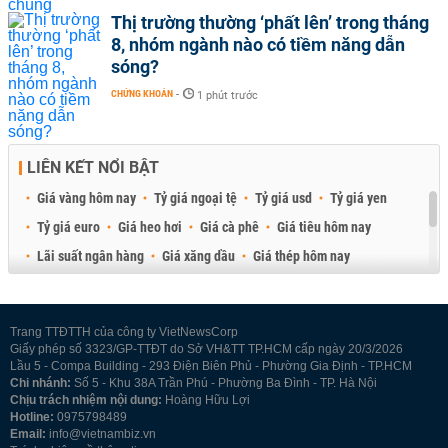
Thị trường thường ‘phất lên’ trong tháng
8, nhóm ngành nào có tiềm năng dẫn
sóng?
CHỨNG KHOÁN
-
1 phút trước
LIÊN KẾT NỔI BẬT
Giá vàng hôm nay
Tỷ giá ngoại tệ
Tỷ giá usd
Tỷ giá yen
Tỷ giá euro
Giá heo hơi
Giá cà phê
Giá tiêu hôm nay
Lãi suất ngân hàng
Giá xăng dầu
Giá thép hôm nay
Giá sầu riêng
Giá thịt heo
Giá gạo
Giá cao su
Best Retail Brokers
Diễn đàn đầu tư Việt Nam 2026
Trang TTĐTTH của công ty VietNewsCorp
Giấy phép số 3323/GP-TTĐT do Sở VH&TT TP.HCM cấp ngày 20/3/2026
Lầu 5 - Compa Building - 293 Điện Biên Phủ - Phường Gia Định - TP.HCM
Chi nhánh:
Số 5 - Khu 38A Trần Phú - Phường Ba Đình - TP. Hà Nội
Chịu trách nhiệm nội dung:
Hoàng Hữu Lợi
Hotline:
0975798489
Email:
info@vietnambiz.vn