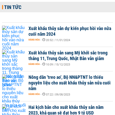
TIN TỨC
Xuất khẩu thủy sản dự kiến phục hồi vào nửa
cuối năm 2024
HÀNG HÓA
-
20:52 | 11/01/2024
Xuất khẩu thủy sản sang Mỹ khởi sắc trong
tháng 11, Trung Quốc, Nhật Bản vẫn giảm
HÀNG HÓA
-
10:09 | 15/12/2023
Nông dân 'treo ao', Bộ NN&PTNT lo thiếu
nguyên liệu cho xuất khẩu thủy sản nửa cuối
năm
HÀNG HÓA
-
07:22 | 09/08/2023
Hai kịch bản cho xuất khẩu thủy sản năm
2023, khả quan sẽ đạt hơn 9 tỷ USD