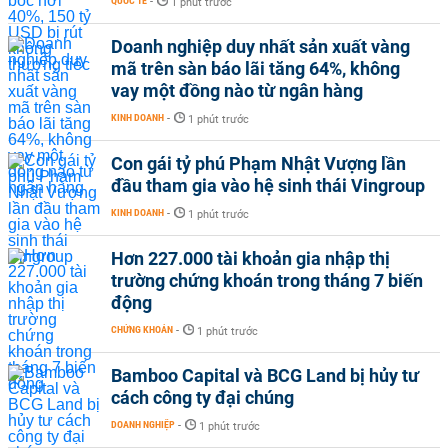
QUỐC TẾ
-
1 phút trước
Doanh nghiệp duy nhất sản xuất vàng
mã trên sàn báo lãi tăng 64%, không
vay một đồng nào từ ngân hàng
KINH DOANH
-
1 phút trước
Con gái tỷ phú Phạm Nhật Vượng lần
đầu tham gia vào hệ sinh thái Vingroup
KINH DOANH
-
1 phút trước
Hơn 227.000 tài khoản gia nhập thị
trường chứng khoán trong tháng 7 biến
động
CHỨNG KHOÁN
-
1 phút trước
Bamboo Capital và BCG Land bị hủy tư
cách công ty đại chúng
DOANH NGHIỆP
-
1 phút trước