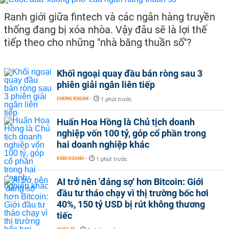
Ranh giới giữa fintech và các ngân hàng truyền
thống đang bị xóa nhòa. Vậy đâu sẽ là lợi thế
tiếp theo cho những "nhà băng thuần số"?
Khối ngoại quay đầu bán ròng sau 3
phiên giải ngân liên tiếp
CHỨNG KHOÁN
-
1 phút trước
Huấn Hoa Hồng là Chủ tịch doanh
nghiệp vốn 100 tỷ, góp cổ phần trong
hai doanh nghiệp khác
KINH DOANH
-
1 phút trước
AI trở nên 'đáng sợ' hơn Bitcoin: Giới
đầu tư tháo chạy vì thị trường bốc hơi
40%, 150 tỷ USD bị rút không thương
tiếc