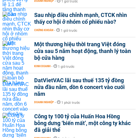
DOANH NGHIỆP
-
1 giờ trước
Sau nhịp điều chỉnh mạnh, CTCK nhìn
thấy cơ hội ở nhóm cổ phiếu nào?
CHỨNG KHOÁN
-
1 giờ trước
Một thương hiệu thời trang Việt đóng
cửa sau 5 năm hoạt động, thanh lý toàn
bộ cửa hàng
KINH DOANH
-
1 giờ trước
DatVietVAC lãi sau thuế 135 tỷ đồng
nửa đầu năm, dồn 6 concert vào cuối
năm
DOANH NGHIỆP
-
1 phút trước
Công ty 100 tỷ của Huấn Hoa Hồng
bỗng dưng ‘biến mất’, một công ty khác
đã giải thể