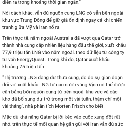
diễn ra trong khoảng thời gian ngắn."
Nói cách khác, vẫn đủ nguồn cung LNG có sẵn bên ngoài
khu vực Trung Đông để giữ giá ổn định ngay cả khi chiến
tranh giữa Mỹ và Iran nổ ra.
Trên thực tế, năm ngoái Australia đã vượt qua Qatar trở
thành nhà cung cấp nhiên liệu hàng đầu thế giới, xuất khẩu
77,9 triệu tấn LNG vào năm ngoái, theo dữ liệu từ công ty
tư vấn EnergyQuest. Trong khi đó, Qatar xuất khẩu
khoảng 75 triệu tấn.
"Thị trường LNG đang dư thừa cung, do đó sự gián đoạn
đối với xuất khẩu LNG từ các nước vùng Vịnh có thể được
cân bằng bởi nguồn cung từ bên ngoài khu vực và các
kho đã bổ sung dự trữ trong một vài tuần, thậm chí một
vài tháng", nhà phân tích Morten Frisch cho biết.
Mặc dù khả năng Qatar bị lôi kéo vào cuộc xung đột rất
nhỏ, trên thực tế mối quan hệ gần gũi với Iran vẫn đủ sức