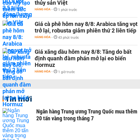
thủy sản Việt
HÀNG HÓA
-
1 phút trước
Giá cà phê hôm nay 8/8: Arabica tăng vọt
trở lại, robusta giảm phiên thứ 2 liên tiếp
HÀNG HÓA
-
43 phút trước
Giá xăng dầu hôm nay 8/8: Tăng do bất
định quanh đàm phán mở lại eo biển
Hormuz
HÀNG HÓA
-
1 giờ trước
Tin mới
Ngân hàng Trung ương Trung Quốc mua thêm
20 tấn vàng trong tháng 7