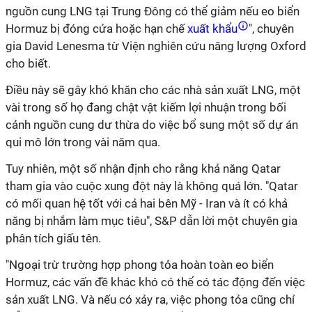
nguồn cung LNG tại Trung Đông có thể giảm nếu eo biển
Hormuz bị đóng cửa hoặc hạn chế
xuất khẩu
", chuyên
gia David Lenesma từ Viện nghiên cứu năng lượng Oxford
cho biết.
Điều này sẽ gây khó khăn cho các nhà sản xuất LNG, một
vài trong số họ đang chật vật kiếm lợi nhuận trong bối
cảnh nguồn cung dư thừa do việc bổ sung một số dự án
qui mô lớn trong vài năm qua.
Tuy nhiên, một số nhận định cho rằng khả năng Qatar
tham gia vào cuộc xung đột này là không quá lớn. "Qatar
có mối quan hệ tốt với cả hai bên Mỹ - Iran và ít có khả
năng bị nhắm làm mục tiêu", S&P dẫn lời một chuyên gia
phân tích giấu tên.
"Ngoại trừ trường hợp phong tỏa hoàn toàn eo biển
Hormuz, các vấn đề khác khó có thể có tác động đến việc
sản xuất LNG. Và nếu có xảy ra, việc phong tỏa cũng chỉ