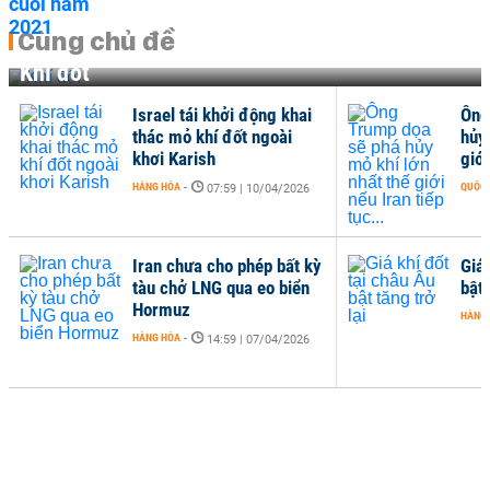
Cùng chủ đề
Khí đốt
Israel tái khởi động khai
Ông
thác mỏ khí đốt ngoài
hủy
khơi Karish
giới
HÀNG HÓA
-
QUỐC 
07:59 | 10/04/2026
Iran chưa cho phép bất kỳ
Giá 
tàu chở LNG qua eo biển
bật 
Hormuz
HÀNG
HÀNG HÓA
-
14:59 | 07/04/2026