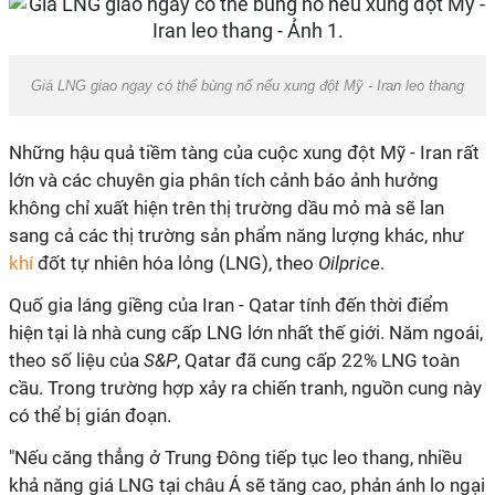
Giá LNG giao ngay có thể bùng nổ nếu xung đột Mỹ - Iran leo thang
Những hậu quả tiềm tàng của cuộc xung đột Mỹ - Iran rất
lớn và các chuyên gia phân tích cảnh báo ảnh hưởng
không chỉ xuất hiện trên thị trường dầu mỏ mà sẽ lan
sang cả các thị trường sản phẩm năng lượng khác, như
khí
đốt tự nhiên hóa lỏng (LNG), theo
Oilprice
.
Quố gia láng giềng của Iran - Qatar tính đến thời điểm
hiện tại là nhà cung cấp LNG lớn nhất thế giới. Năm ngoái,
theo số liệu của
S&P
, Qatar đã cung cấp 22% LNG toàn
cầu. Trong trường hợp xảy ra chiến tranh, nguồn cung này
có thể bị gián đoạn.
"Nếu căng thẳng ở Trung Đông tiếp tục leo thang, nhiều
khả năng giá LNG tại châu Á sẽ tăng cao, phản ánh lo ngại