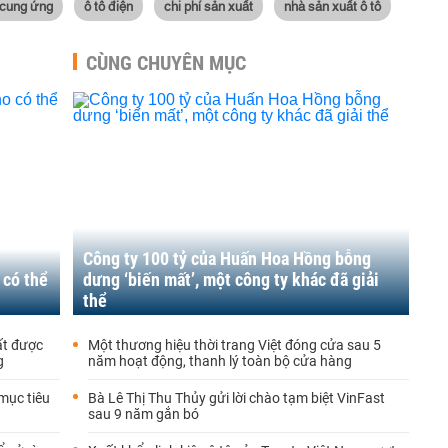
 cung ứng
ô tô điện
chi phí sản xuất
nhà sản xuất ô tô
CÙNG CHUYÊN MỤC
Công ty 100 tỷ của Huấn Hoa Hồng bỗng
 có thể
dưng ‘biến mất’, một công ty khác đã giải
thể
ất được
Một thương hiệu thời trang Việt đóng cửa sau 5
g
năm hoạt động, thanh lý toàn bộ cửa hàng
mục tiêu
Bà Lê Thị Thu Thủy gửi lời chào tạm biệt VinFast
sau 9 năm gắn bó