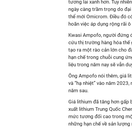
tương lai xanh hơn. Tuy nhiê
ngày càng trầm trọng do đại 
thể mới Omicrom. Điều đó có t
hoãn việc áp dụng rộng rãi ô 
Kwasi Ampofo, người đứng đầ
cứu thị trường hàng hóa thế
tạo ra một rào cản lớn cho đ
hạn chế trong chuỗi cung ứn
liệu trong năm nay sẽ vẫn du
Ông Ampofo nói thêm, giá lit
và “hạ nhiệt” vào năm 2023,
năm sau.
Giá lithium đã tăng hơn gấp 
xuất lithium Trung Quốc Chen
mức tương đối cao trong một
những hạn chế về sản lượng