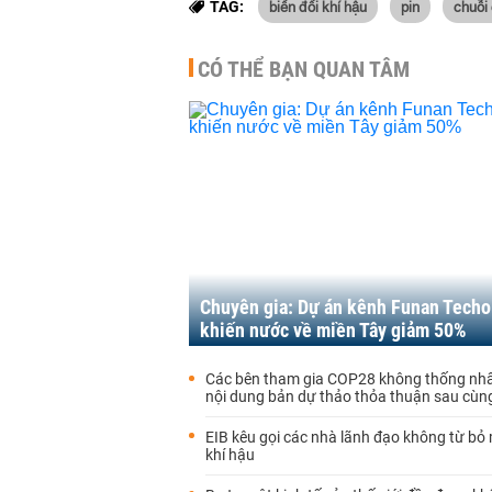
biến đổi khí hậu
pin
chuỗi
TAG:
CÓ THỂ BẠN QUAN TÂM
Chuyên gia: Dự án kênh Funan Techo
khiến nước về miền Tây giảm 50%
Các bên tham gia COP28 không thống nh
nội dung bản dự thảo thỏa thuận sau cùn
EIB kêu gọi các nhà lãnh đạo không từ bỏ 
khí hậu