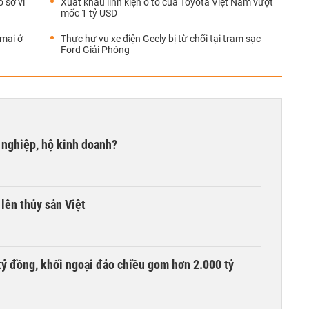
ổ sở vì
Xuất khẩu linh kiện ô tô của Toyota Việt Nam vượt
mốc 1 tỷ USD
 mại ở
Thực hư vụ xe điện Geely bị từ chối tại trạm sạc
Ford Giải Phóng
 nghiệp, hộ kinh doanh?
lên thủy sản Việt
tỷ đồng, khối ngoại đảo chiều gom hơn 2.000 tỷ