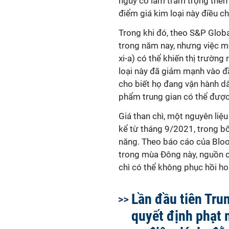
nguy cơ làm trầm trọng thêm 
điểm giá kim loại này điều ch
Trong khi đó, theo S&P Globa
trong năm nay, nhưng việc m
xi-a) có thể khiến thị trường
loại này đã giảm mạnh vào đ
cho biết họ đang vận hành dâ
phẩm trung gian có thể được 
Giá than chì, một nguyên liệ
kể từ tháng 9/2021, trong b
năng. Theo báo cáo của Bloo
trong mùa Đông này, nguồn cu
chì có thể không phục hồi h
Lần đầu tiên Tru
quyết định phạt