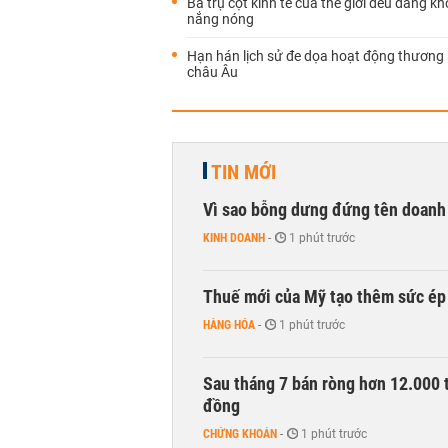
Ba trụ cột kinh tế của thế giới đều đang kh
nắng nóng
Hạn hán lịch sử đe dọa hoạt động thương
châu Âu
TIN MỚI
Vì sao bỗng dưng đứng tên doanh
KINH DOANH
-
1 phút trước
Thuế mới của Mỹ tạo thêm sức ép 
HÀNG HÓA
-
1 phút trước
Sau tháng 7 bán ròng hơn 12.000 
đồng
CHỨNG KHOÁN
-
1 phút trước