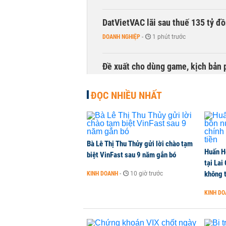
DatVietVAC lãi sau thuế 135 tỷ đ
DOANH NGHIỆP
-
1 phút trước
Đề xuất cho dùng game, kịch bản 
TÀI CHÍNH
-
1 phút trước
ĐỌC NHIỀU NHẤT
Bà Lê Thị Thu Thủy gửi lời chào tạm
Huấn H
biệt VinFast sau 9 năm gắn bó
tại Lai
không t
KINH DOANH
-
10 giờ trước
KINH D