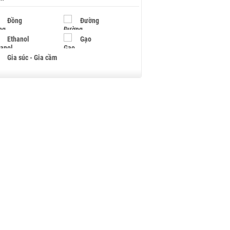
Đồng
Đường
Ethanol
Gạo
Gia súc - Gia cầm
Giấy
Gỗ
Hạt điều
Hồ tiêu - Hạt tiêu
Khí đốt
Kim loại khác
Mắc ca
Muối
Ngũ cốc
Nhựa - Hạt nhựa
Palladium
Phân bón