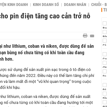
YỆN KINH DOANH
KINH DOANH SỐ
DOANH NHÂN
CHUỖI - 
T
cho pin điện tăng cao cản trở nỗ
ại như lithium, coban và niken, được dùng để sản
đoạn bùng nổ chưa từng có khi toàn cầu đang
nh hơn.
ược sử dụng để sản xuất pin sạc trong ô tô điện có
chúng đến năm 2022. Điều này có thể làm tăng chi phí
ện và làm mất đi một “vũ khí quan trọng” trong cuộc
đổi khí hậu.
 như lithium, coban và niken, được dùng để sản xuất
ùng nổ chưa từng có khi toàn cầu đang hướng tới một