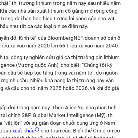
hặt” thị trường lithium trong năm nay sau nhiều năm
 Khi các nhà sản xuất lithium cố gắng mở rộng công
 trong dài hạn báo hiệu tương lại sáng sủa cho vật
ầu như tất cả các loại pin xe điện này.
yển đổi Kinh tế” của BloombergNEF, doanh số bán ô
 triệu xe vào năm 2020 lên 66 triệu xe vào năm 2040.
 tại công ty nghiên cứu giá cả thị trường pin lithium
igence (Vương quốc Anh), cho biết: “Chúng tôi kỳ
oàn cầu sẽ tiếp tục tăng trong vài năm tới, do nguồn
ứng nhu cầu. Nhiều khả năng là thị trường này vẫn
g và cầu cho tới năm 2025 hoặc 2026, và khi đó giá
ấp đôi trong năm nay. Theo Alice Yu, nhà phân tích
 tài chính S&P Global Market Intelligence (Mỹ), thị
i “vật lộn” với sự gián đoạn chuỗi cung ứng ở Nam
coban
xuất khẩu
cho toàn cầu. Biến thể Omicron có