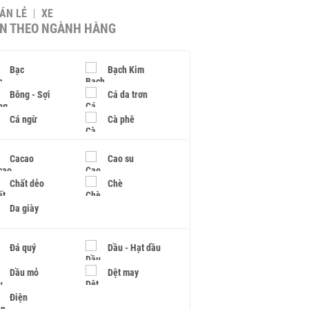
BÁN LẺ
XE
IN THEO NGÀNH HÀNG
Bạc
Bạch Kim
Bông - Sợi
Cá da trơn
Cá ngừ
Cà phê
Cacao
Cao su
Chất dẻo
Chè
Da giày
Đá quý
Dầu - Hạt dầu
Dầu mỏ
Dệt may
Điện