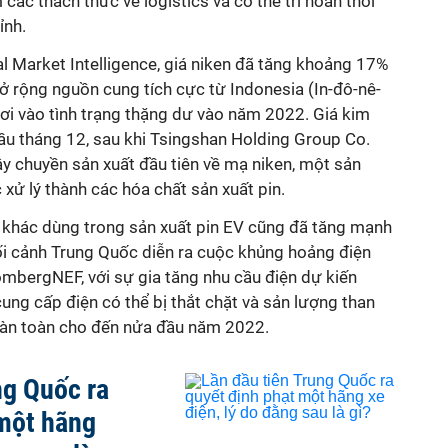
các thách thức về logistics và có thể trì hoãn thời
ỉnh.
l Market Intelligence, giá niken đã tăng khoảng 17%
ở rộng nguồn cung tích cực từ Indonesia (In-đô-nê-
 rơi vào tình trạng thặng dư vào năm 2022. Giá kim
ầu tháng 12, sau khi Tsingshan Holding Group Co.
y chuyền sản xuất đầu tiên về mạ niken, một sản
xử lý thành các hóa chất sản xuất pin.
u khác dùng trong sản xuất pin EV cũng đã tăng mạnh
ối cảnh Trung Quốc diễn ra cuộc khủng hoảng điện
mbergNEF, với sự gia tăng nhu cầu điện dự kiến
ng cấp điện có thể bị thắt chặt và sản lượng than
oàn toàn cho đến nửa đầu năm 2022.
ng Quốc ra
 một hãng