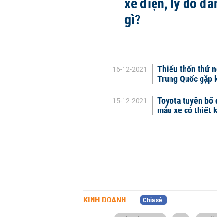
xe điện, lý do đằ
gì?
Thiếu thốn thứ n
16-12-2021
Trung Quốc gặp 
Toyota tuyên bố 
15-12-2021
mẫu xe có thiết 
KINH DOANH
Chia sẻ