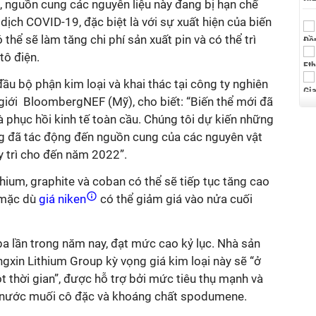
n, nguồn cung các nguyên liệu này đang bị hạn chế
dịch COVID-19, đặc biệt là với sự xuất hiện của biến
hể sẽ làm tăng chi phí sản xuất pin và có thể trì
tô điện.
u bộ phận kim loại và khai thác tại công ty nghiên
 giới BloombergNEF (Mỹ), cho biết: “Biến thể mới đã
à phục hồi kinh tế toàn cầu. Chúng tôi dự kiến những
g đã tác động đến nguồn cung của các nguyên vật
y trì cho đến năm 2022”.
hium, graphite và coban có thể sẽ tiếp tục tăng cao
 mặc dù
giá niken
có thể giảm giá vào nửa cuối
ba lần trong năm nay, đạt mức cao kỷ lục. Nhà sản
gxin Lithium Group kỳ vọng giá kim loại này sẽ “ở
 thời gian”, được hỗ trợ bởi mức tiêu thụ mạnh và
 nước muối cô đặc và khoáng chất spodumene.