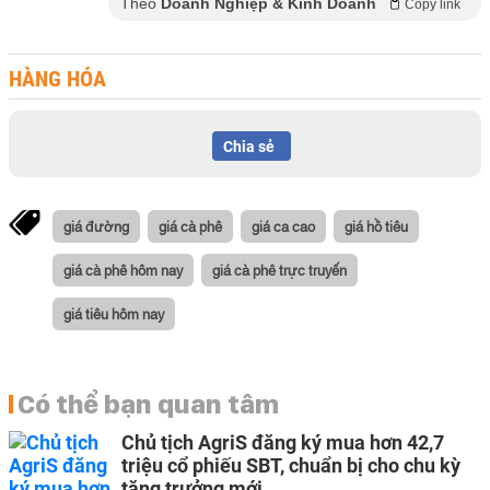
Theo
Doanh Nghiệp & Kinh Doanh
Copy link
HÀNG HÓA
Chia sẻ
giá đường
giá cà phê
giá ca cao
giá hồ tiêu
giá cà phê hôm nay
giá cà phê trực truyến
giá tiêu hôm nay
Có thể bạn quan tâm
Chủ tịch AgriS đăng ký mua hơn 42,7
triệu cổ phiếu SBT, chuẩn bị cho chu kỳ
tăng trưởng mới