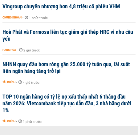
Vingroup chuyển nhượng hơn 4,8 triệu cổ phiếu VHM
CHỨNG KHOÁN
-
1 phút trước
Hoà Phát và Formosa liên tục giảm giá thép HRC vì nhu cầu
yếu
HÀNG HÓA
-
2 giờ trước
NHNN quay đầu bơm ròng gần 25.000 tỷ tuần qua, lãi suất
liên ngân hàng tăng trở lại
TÀI CHÍNH
-
4 giờ trước
TOP 10 ngân hàng có tỷ lệ nợ xấu thấp nhất 6 tháng đầu
năm 2026: Vietcombank tiếp tục dẫn đầu, 3 nhà băng dưới
1%
TÀI CHÍNH
-
1 phút trước