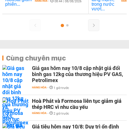
HÀNG HÓA
-
HÀNG
08:44 | 08/08/2026
Cùng chuyên mục
Giá gas hôm nay 10/8 cập nhật giá đổi
bình gas 12kg của thương hiệu PV GAS,
Petrolimex
HÀNG HÓA
-
1 giờ trước
Hoà Phát và Formosa liên tục giảm giá
thép HRC vì nhu cầu yếu
HÀNG HÓA
-
2 giờ trước
Giá tiêu hôm nay 10/8: Duy trì ổn định