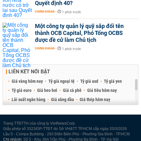
Quyết định 40?
CHỨNG KHOÁN
-
1 phút trước
Một công ty quản lý quỹ sắp đổi tên
thành OCB Capital, Phó Tổng OCBS
được đề cử làm Chủ tịch
CHỨNG KHOÁN
-
1 phút trước
LIÊN KẾT NỔI BẬT
Giá vàng hôm nay
Tỷ giá ngoại tệ
Tỷ giá usd
Tỷ giá yen
Tỷ giá euro
Giá heo hơi
Giá cà phê
Giá tiêu hôm nay
Lãi suất ngân hàng
Giá xăng dầu
Giá thép hôm nay
Giá sầu riêng
Giá thịt heo
Giá gạo
Giá cao su
Best Retail Brokers
Diễn đàn đầu tư Việt Nam 2026
Trang TTĐTTH của công ty VietNewsCorp
Giấy phép số 3323/GP-TTĐT do Sở VH&TT TP.HCM cấp ngày 20/3/2026
Lầu 5 - Compa Building - 293 Điện Biên Phủ - Phường Gia Định - TP.HCM
Chi nhánh:
Số 5 - Khu 38A Trần Phú - Phường Ba Đình - TP. Hà Nội