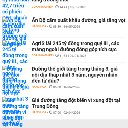
DOANH NGHIỆP
-
14:41 | 18/05/2026
Ấn Độ cấm xuất khẩu đường, giá tăng vọt
HÀNG HÓA
-
08:39 | 14/05/2026
AgriS lãi 245 tỷ đồng trong quý III , các
mảng ngoài đường đóng góp tích cực
DOANH NGHIỆP
-
11:51 | 29/04/2026
Đường thế giới tăng trong tháng 3, giá
nội địa thấp nhất 3 năm, nguyên nhân
đến từ đâu?
HÀNG HÓA
-
06:00 | 16/04/2026
Giá đường tăng đột biến vì xung đột tại
Trung Đông
HÀNG HÓA
-
07:00 | 02/04/2026