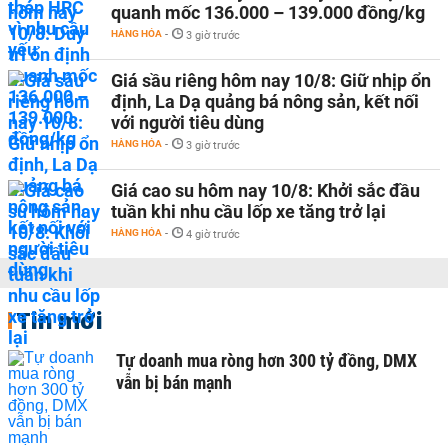
quanh mốc 136.000 – 139.000 đồng/kg
HÀNG HÓA
-
3 giờ trước
Giá sầu riêng hôm nay 10/8: Giữ nhịp ổn
định, La Dạ quảng bá nông sản, kết nối
với người tiêu dùng
HÀNG HÓA
-
3 giờ trước
Giá cao su hôm nay 10/8: Khởi sắc đầu
tuần khi nhu cầu lốp xe tăng trở lại
HÀNG HÓA
-
4 giờ trước
Tin mới
Tự doanh mua ròng hơn 300 tỷ đồng, DMX
vẫn bị bán mạnh