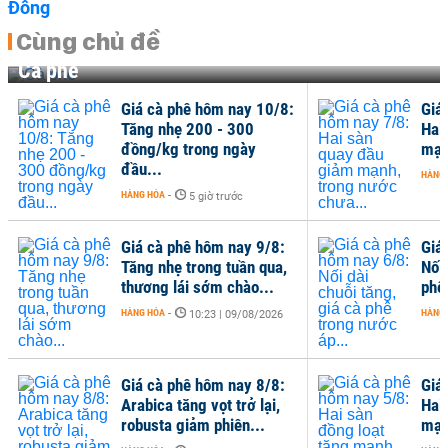
Cùng chủ đề
Cà phê
Giá cà phê hôm nay 10/8:
Giá
Tăng nhẹ 200 - 300
Hai
đồng/kg trong ngày
mạn
đầu...
HÀNG
HÀNG HÓA
-
5 giờ trước
Giá cà phê hôm nay 9/8:
Giá
Tăng nhẹ trong tuần qua,
Nối 
thương lái sớm chào...
phê
HÀNG HÓA
-
HÀNG
10:23 | 09/08/2026
Giá cà phê hôm nay 8/8:
Giá
Arabica tăng vọt trở lại,
Hai
robusta giảm phiên...
mạn