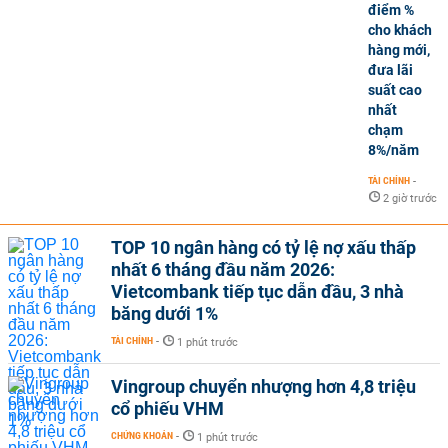
điểm %
cho khách
hàng mới,
đưa lãi
suất cao
nhất
chạm
8%/năm
TÀI CHÍNH
-
2 giờ trước
TOP 10 ngân hàng có tỷ lệ nợ xấu thấp
nhất 6 tháng đầu năm 2026:
Vietcombank tiếp tục dẫn đầu, 3 nhà
băng dưới 1%
TÀI CHÍNH
-
1 phút trước
Vingroup chuyển nhượng hơn 4,8 triệu
cổ phiếu VHM
CHỨNG KHOÁN
-
1 phút trước