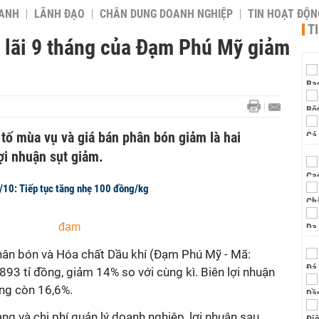
OANH
LÃNH ĐẠO
CHÂN DUNG DOANH NGHIỆP
TIN HOẠT ĐỘN
T
, lãi 9 tháng của Đạm Phú Mỹ giảm
u tố mùa vụ và giá bán phân bón giảm là hai
ợi nhuận sụt giảm.
/10: Tiếp tục tăng nhẹ 100 đồng/kg
Phân bón và Hóa chất Dầu khí (Đạm Phú Mỹ - Mã:
93 tỉ đồng, giảm 14% so với cùng kì. Biên lợi nhuận
ng còn 16,6%.
ng và chi phí quản lý doanh nghiệp, lợi nhuận sau