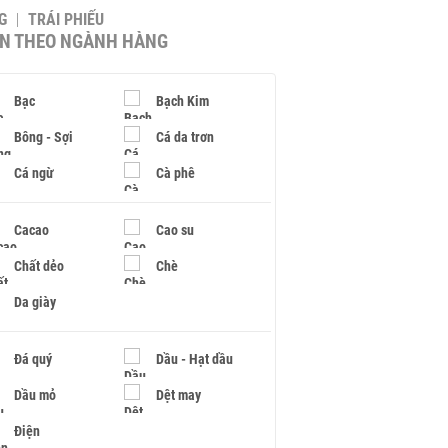
G
TRÁI PHIẾU
IN THEO NGÀNH HÀNG
Bạc
Bạch Kim
Bông - Sợi
Cá da trơn
Cá ngừ
Cà phê
Cacao
Cao su
Chất dẻo
Chè
Da giày
Đá quý
Dầu - Hạt dầu
Dầu mỏ
Dệt may
Điện