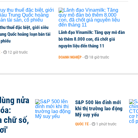
 thu thuế đặc biệt, giới siêu
Lãnh đạo Vinamilk: Tăng quy mô đàn
ung Quốc hoảng loạn bán tài
bò thêm 8.000 con, đã chốt giá
 phiếu
nguyên liệu đến tháng 11
Ế
-
12 giờ trước
DOANH NGHIỆP
-
18 giờ trước
 dùng nửa
S&P 500 lên đỉnh mới
hóa:
khi thị trường lao động
Mỹ suy yếu
a chữ số,
QUỐC TẾ
-
1 phút trước
ơi'