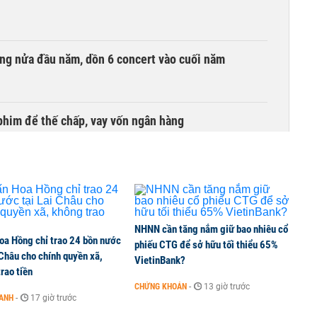
ồng nửa đầu năm, dồn 6 concert vào cuối năm
phim để thế chấp, vay vốn ngân hàng
NHNN cần tăng nắm giữ bao nhiêu cổ
oa Hồng chỉ trao 24 bồn nước
phiếu CTG để sở hữu tối thiểu 65%
 Châu cho chính quyền xã,
VietinBank?
rao tiền
CHỨNG KHOÁN
-
13 giờ trước
OANH
-
17 giờ trước