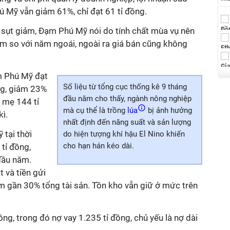
 Mỹ vẫn giảm 61%, chỉ đạt 61 tỉ đồng.
h sụt giảm, Đạm Phú Mỹ nói do tính chất mùa vụ nên
ảm so với năm ngoái, ngoài ra giá bán cũng không
m Phú Mỹ đạt
Số liệu từ tổng cục thống kê 9 tháng
ng, giảm 23%
đầu năm cho thấy, ngành nông nghiệp
y mẹ 144 tỉ
mà cụ thể là trồng
lúa
bị ảnh hưởng
kì.
nhất định đến năng suất và sản lượng
 tại thời
do hiện tượng khí hậu El Nino khiến
cho hạn hán kéo dài.
tỉ đồng,
đầu năm.
t và tiền gửi
m gần 30% tổng tài sản. Tồn kho vẫn giữ ở mức trên
đồng, trong đó nợ vay 1.235 tỉ đồng, chủ yếu là nợ dài