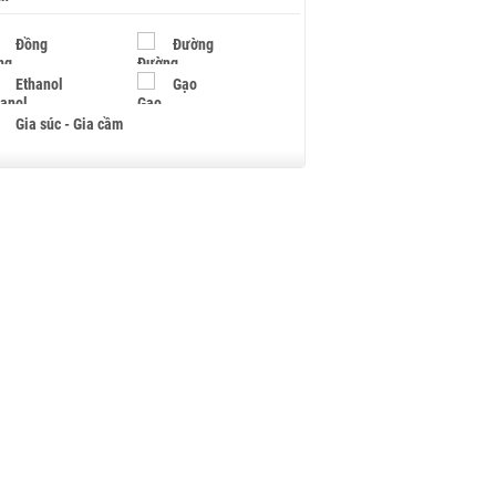
Đồng
Đường
Ethanol
Gạo
Gia súc - Gia cầm
Giấy
Gỗ
Hạt điều
Hồ tiêu - Hạt tiêu
Khí đốt
Kim loại khác
Mắc ca
Muối
Ngũ cốc
Nhựa - Hạt nhựa
Palladium
Phân bón