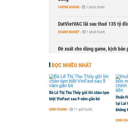
CHỨNG KHOÁN
-
1 phút trước
DatVietVAC lãi sau thuế 135 tỷ đ
DOANH NGHIỆP
-
1 phút trước
Đề xuất cho dùng game, kịch bản 
TÀI CHÍNH
-
1 phút trước
ĐỌC NHIỀU NHẤT
Bà Lê Thị Thu Thủy gửi lời chào tạm
Huấn H
biệt VinFast sau 9 năm gắn bó
tại Lai
không t
KINH DOANH
-
11 giờ trước
KINH D