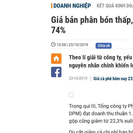
DOANH NGHIỆP
KẾT QUẢ KINH D
Giá bán phân bón thấp
74%
10:58 | 23/10/2019
Chia sẻ
Theo lí giải từ công ty, yế
nguyên nhân chính khiến l
Giá cà phê hôm nay 23
23-10-2019
Trong quí III, Tổng công ty 
DPM) đạt doanh thu thuần 1.8
gộp cũng giảm từ 22,3% xuố
Dù cắt giảm cả chi phí bán hà