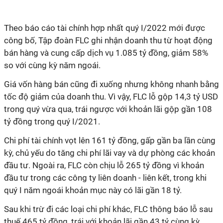
Theo báo cáo tài chính hợp nhất quý I/2022 mới được
công bố, Tập đoàn FLC ghi nhận doanh thu từ hoạt động
bán hàng và cung cấp dịch vụ 1.085 tỷ đồng, giảm 58%
so với cùng kỳ năm ngoái.
Giá vốn hàng bán cũng đi xuống nhưng không nhanh bằng
tốc độ giảm của doanh thu. Vì vậy, FLC lỗ gộp 14,3 tỷ USD
trong quý vừa qua, trái ngược với khoản lãi gộp gần 108
tỷ đồng trong quý I/2021.
Chi phí tài chính vọt lên 161 tỷ đồng, gấp gần ba lần cùng
kỳ, chủ yếu do tăng chi phí lãi vay và dự phòng các khoản
đầu tư. Ngoài ra, FLC còn chịu lỗ 265 tỷ đồng vì khoản
đầu tư trong các công ty liên doanh - liên kết, trong khi
quý I năm ngoái khoản mục này có lãi gần 18 tỷ.
Sau khi trừ đi các loại chi phí khác, FLC thông báo lỗ sau
thuế 465 tỷ đồng, trái với khoản lãi gần 43 tỷ cùng kỳ.