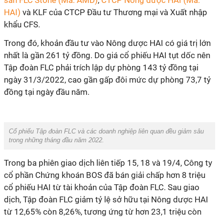
sản FLC Stone (Mã: AMD)
,
CTCP Nông dược HAI (Mã:
HAI)
và KLF của CTCP Đầu tư Thương mại và Xuất nhập
khẩu CFS.
Trong đó, khoản đầu tư vào Nông dược HAI có giá trị lớn
nhất là gần 261 tỷ đồng. Do giá cổ phiếu HAI tụt dốc nên
Tập đoàn FLC phải trích lập dự phòng 143 tỷ đồng tại
ngày 31/3/2022, cao gần gấp đôi mức dự phòng 73,7 tỷ
đồng tại ngày đầu năm.
Cổ phiếu Tập đoàn FLC và các doanh nghiệp liên quan đều giảm sâu
trong những tháng đầu năm 2022.
Trong ba phiên giao dịch liên tiếp 15, 18 và 19/4, Công ty
cổ phần Chứng khoán BOS đã bán giải chấp hơn 8 triệu
cổ phiếu HAI từ tài khoản của Tập đoàn FLC. Sau giao
dịch, Tập đoàn FLC giảm tỷ lệ sở hữu tại Nông dược HAI
từ 12,65% còn 8,26%, tương ứng từ hơn 23,1 triệu còn