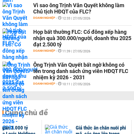
Vì sao ông Trịnh Văn Quyết không làm
Chủ tịch HĐQT của FLC?
DOANH NGHIỆP
-
12:33 | 27/05/2026
Họp bất thường FLC: Cổ đông xếp hàng
nhận quà 300.000/người, doanh thu 2025
đạt 2.500 tỷ
DOANH NGHIỆP
-
11:39 | 27/05/2026
Ông Trịnh Văn Quyết bất ngờ không có
tên trong danh sách ứng viên HĐQT FLC
nhiệm kỳ 2026 - 2031
DOANH NGHIỆP
-
10:11 | 27/05/2026
Cùng chủ đề
ợ gần 3.000 tỷ
Giá thức ăn chăn nuôi phi
ủa Louis Holdings
mã, các ông lớn trong