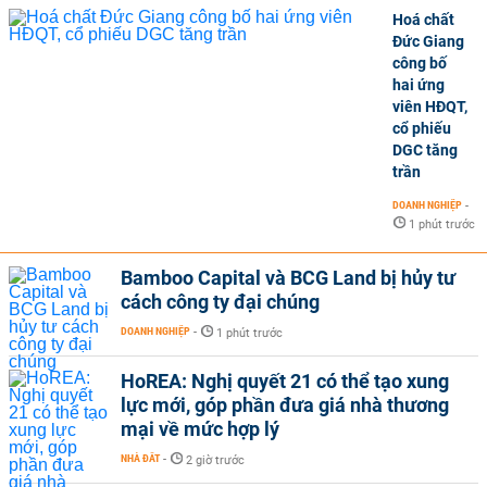
Hoá chất
Đức Giang
công bố
hai ứng
viên HĐQT,
cổ phiếu
DGC tăng
trần
DOANH NGHIỆP
-
1 phút trước
Bamboo Capital và BCG Land bị hủy tư
cách công ty đại chúng
DOANH NGHIỆP
-
1 phút trước
HoREA: Nghị quyết 21 có thể tạo xung
lực mới, góp phần đưa giá nhà thương
mại về mức hợp lý
NHÀ ĐẤT
-
2 giờ trước