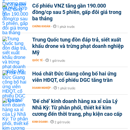
Cổ phiếu VNZ tăng gần 190.000
đồng/cp sau 5 phiên, gấp đôi giá trong
ba tháng
CHỨNG KHOÁN
-
1 phút trước
Trung Quốc tung đòn đáp trả, siết xuất
khẩu drone và trừng phạt doanh nghiệp
Mỹ
QUỐC TẾ
-
1 giờ trước
Hoá chất Đức Giang công bố hai ứng
viên HĐQT, cổ phiếu DGC tăng trần
DOANH NGHIỆP
-
1 phút trước
'Đế chế’ kinh doanh hàng xa xỉ của Lý
Nhã Kỳ: Từ phân phối, thiết kế kim
cương đến thời trang, phụ kiện cao cấp
KINH DOANH
-
2 giờ trước