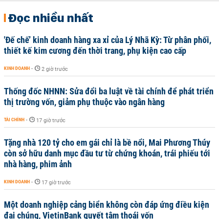
Đọc nhiều nhất
'Đế chế’ kinh doanh hàng xa xỉ của Lý Nhã Kỳ: Từ phân phối,
thiết kế kim cương đến thời trang, phụ kiện cao cấp
KINH DOANH
-
2 giờ trước
Thống đốc NHNN: Sửa đổi ba luật về tài chính để phát triển
thị trường vốn, giảm phụ thuộc vào ngân hàng
TÀI CHÍNH
-
17 giờ trước
Tặng nhà 120 tỷ cho em gái chỉ là bề nổi, Mai Phương Thúy
còn sở hữu danh mục đầu tư từ chứng khoán, trái phiếu tới
nhà hàng, phim ảnh
KINH DOANH
-
17 giờ trước
Một doanh nghiệp cảng biển không còn đáp ứng điều kiện
đại chúng, VietinBank quyết tâm thoái vốn