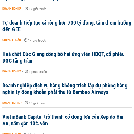
DOANH NGHIỆP
-
17 giờ trước
Tự doanh tiếp tục xả ròng hơn 700 tỷ đồng, tâm điểm hướng
đến GEE
CHỨNG KHOÁN
-
14 giờ trước
Hoá chất Đức Giang công bố hai ứng viên HĐQT, cổ phiếu
DGC tăng trần
DOANH NGHIỆP
-
1 phút trước
Doanh nghiệp dịch vụ hàng không trích lập dự phòng hàng
nghìn tỷ đồng khoản phải thu từ Bamboo Airways
DOANH NGHIỆP
-
16 giờ trước
VietinBank Capital trở thành cổ đông lớn của Xếp dỡ Hải
An, nắm gần 10% vốn