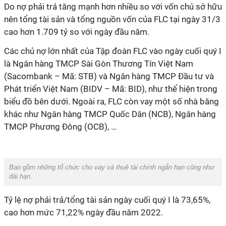
Do nợ phải trả tăng mạnh hơn nhiều so với vốn chủ sở hữu
nên tổng tài sản và tổng nguồn vốn của FLC tại ngày 31/3
cao hơn 1.709 tỷ so với ngày đầu năm.
Các chủ nợ lớn nhất của Tập đoàn FLC vào ngày cuối quý I
là Ngân hàng TMCP Sài Gòn Thương Tín Việt Nam
(Sacombank – Mã: STB) và Ngân hàng TMCP Đầu tư và
Phát triển Việt Nam (BIDV – Mã: BID), như thể hiện trong
biểu đồ bên dưới. Ngoài ra, FLC còn vay một số nhà băng
khác như Ngân hàng TMCP Quốc Dân (NCB), Ngân hàng
TMCP Phương Đông (OCB), …
Bao gồm những tổ chức cho vay và thuê tài chính ngắn hạn cũng như
dài hạn.
Tỷ lệ nợ phải trả/tổng tài sản ngày cuối quý I là 73,65%,
cao hơn mức 71,22% ngày đầu năm 2022.