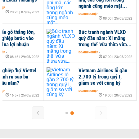
ngành cũng méo mặt...
HIỆP
-
20:23 | 07/06/2022
DOANH NGHIỆP
-
08:00 | 25/05/2022
hẩu gỗ thắng lớn,
Bức tranh ngành VLXD
nghiệp bước vào
quý đầu năm: Xi măng
đua lợi nhuận
trong thế 'vừa thừa vừa...
HIỆP
-
DOANH NGHIỆP
-
08:46 | 29/05/2022
07:00 | 23/05/2022
ghiệp 'họ' Viettel
Vietnam Airlines lỗ gần
oanh ra sao ba
2.700 tỷ trong quý I,
đầu năm?
giảm so với cùng kỳ
HIỆP
-
DOANH NGHIỆP
-
16:57 | 25/05/2022
19:00 | 20/05/2022