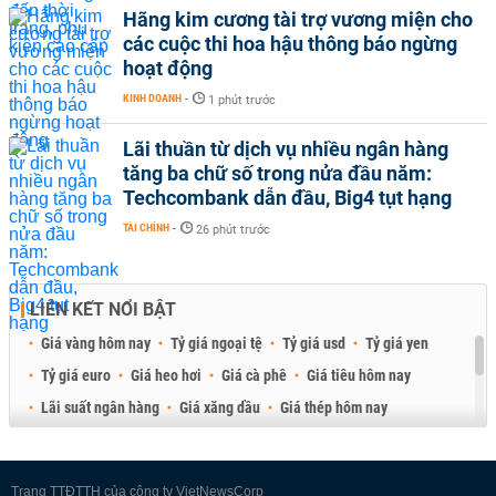
Hãng kim cương tài trợ vương miện cho
các cuộc thi hoa hậu thông báo ngừng
hoạt động
KINH DOANH
-
1 phút trước
Lãi thuần từ dịch vụ nhiều ngân hàng
tăng ba chữ số trong nửa đầu năm:
Techcombank dẫn đầu, Big4 tụt hạng
TÀI CHÍNH
-
26 phút trước
LIÊN KẾT NỔI BẬT
Giá vàng hôm nay
Tỷ giá ngoại tệ
Tỷ giá usd
Tỷ giá yen
Tỷ giá euro
Giá heo hơi
Giá cà phê
Giá tiêu hôm nay
Lãi suất ngân hàng
Giá xăng dầu
Giá thép hôm nay
Giá sầu riêng
Giá thịt heo
Giá gạo
Giá cao su
Best Retail Brokers
Diễn đàn đầu tư Việt Nam 2026
Trang TTĐTTH của công ty VietNewsCorp