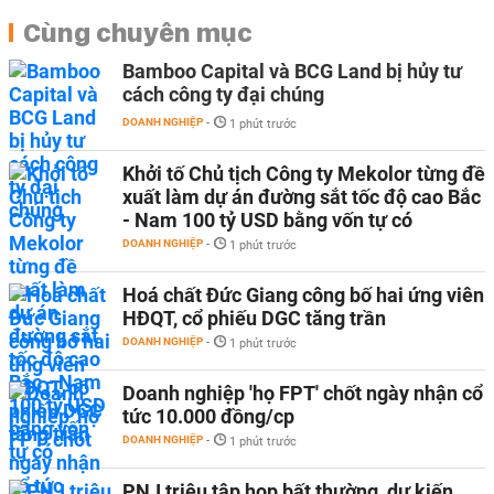
Cùng chuyên mục
Bamboo Capital và BCG Land bị hủy tư
cách công ty đại chúng
DOANH NGHIỆP
-
1 phút trước
Khởi tố Chủ tịch Công ty Mekolor từng đề
xuất làm dự án đường sắt tốc độ cao Bắc
- Nam 100 tỷ USD bằng vốn tự có
DOANH NGHIỆP
-
1 phút trước
Hoá chất Đức Giang công bố hai ứng viên
HĐQT, cổ phiếu DGC tăng trần
DOANH NGHIỆP
-
1 phút trước
Doanh nghiệp 'họ FPT' chốt ngày nhận cổ
tức 10.000 đồng/cp
DOANH NGHIỆP
-
1 phút trước
PNJ triệu tập họp bất thường, dự kiến