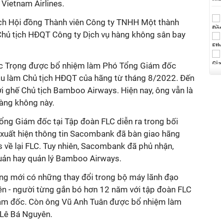
Vietnam Airlines.
ịch Hội đồng Thành viên Công ty TNHH Một thành
Chủ tịch HĐQT Công ty Dịch vụ hàng không sân bay
 Trọng được bổ nhiệm làm Phó Tổng Giám đốc
 làm Chủ tịch HĐQT của hãng từ tháng 8/2022. Đến
i ghế Chủ tịch Bamboo Airways. Hiện nay, ông vẫn là
àng không này.
ổng Giám đốc tại Tập đoàn FLC diễn ra trong bối
g xuất hiện thông tin Sacombank đã bàn giao hãng
ề lại FLC. Tuy nhiên, Sacombank đã phủ nhận,
uản hay quản lý Bamboo Airways.
ũng mới có những thay đổi trong bộ máy lãnh đạo
ền - người từng gắn bó hơn 12 năm với tập đoàn FLC
Giám đốc. Còn ông Vũ Anh Tuân được bổ nhiệm làm
 Lê Bá Nguyên.