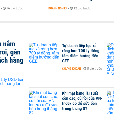
Ế
-
16 giờ trước
DOANH NGHIỆP
-
12 giờ trước
n nắm
Tự doanh tiếp tục xả
rỗi, gần
ròng hơn 700 tỷ đồng,
tâm điểm hướng đến
ách hàng
GEE
CHỨNG KHOÁN
-
5 giờ trước
Khi mặt bằng lãi suất
còn cao, cú hồi của VN-
Index có đủ sức bền
trong tháng 8?