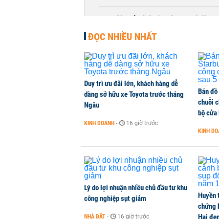
Con dâu tỷ phú Hồ Hùng Anh làm 
DOANH NGHIỆP
-
4 giờ trước
ĐỌC NHIỀU NHẤT
Duy trì ưu đãi lớn, khách hàng dễ
Bán đồ
dàng sở hữu xe Toyota trước tháng
chuỗi 
Ngâu
bộ cửa
KINH DOANH
-
16 giờ trước
KINH D
Lý do lợi nhuận nhiều chủ đầu tư khu
Huyền 
công nghiệp sụt giảm
chứng 
Hai đe
NHÀ ĐẤT
-
16 giờ trước