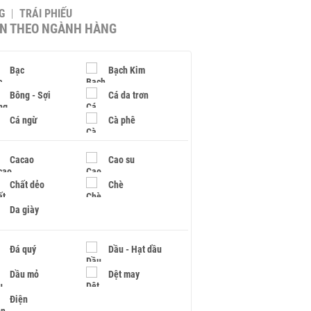
G
TRÁI PHIẾU
IN THEO NGÀNH HÀNG
Bạc
Bạch Kim
Bông - Sợi
Cá da trơn
Cá ngừ
Cà phê
Cacao
Cao su
Chất dẻo
Chè
Da giày
Đá quý
Dầu - Hạt dầu
Dầu mỏ
Dệt may
Điện