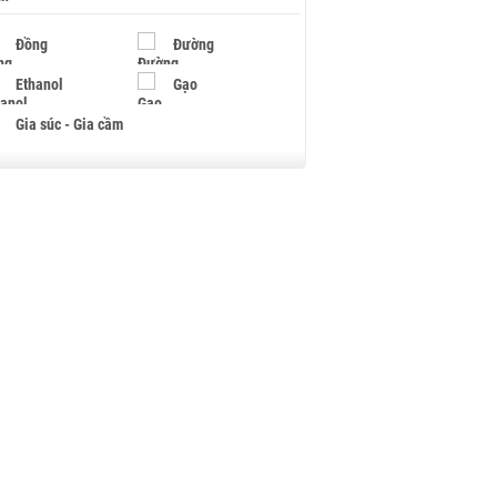
Đồng
Đường
Ethanol
Gạo
Gia súc - Gia cầm
Giấy
Gỗ
Hạt điều
Hồ tiêu - Hạt tiêu
Khí đốt
Kim loại khác
Mắc ca
Muối
Ngũ cốc
Nhựa - Hạt nhựa
Palladium
Phân bón