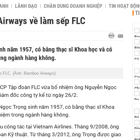
OANH
LÃNH ĐẠO
CHÂN DUNG DOANH NGHIỆP
TIN HOẠT ĐỘN
T
irways về làm sếp FLC
h năm 1957, có bằng thạc sĩ Khoa học và có
ong ngành hàng không.
p FLC. (Ảnh:
Bamboo Airways).
TCP Tập đoàn FLC vừa bổ nhiệm ông Nguyễn Ngọc
Giám đốc công ty kể từ ngày 26/2.
 Ngọc Trọng sinh năm 1957, có bằng thạc sĩ Khoa
hiệm trong ngành hàng không.
 công tác tại Vietnam Airlines. Tháng 9/2008, ông
an Kỹ thuật. Từ tháng 3/2012, ông Trọng được giao