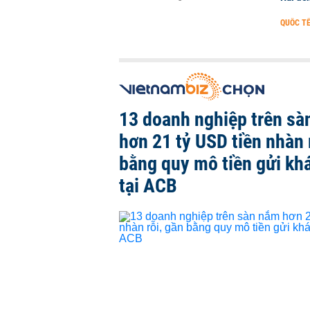
QUỐC T
13 doanh nghiệp trên sà
hơn 21 tỷ USD tiền nhàn 
bằng quy mô tiền gửi kh
tại ACB