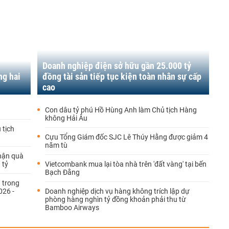
Doanh nghiệp điện sở hữu gần 25.000 tỷ
ng hai
đồng tài sản tiếp tục kiện toàn nhân sự cấp
cao
Con dâu tỷ phú Hồ Hùng Anh làm Chủ tịch Hàng
không Hải Âu
 tịch
Cựu Tổng Giám đốc SJC Lê Thúy Hằng được giảm 4
năm tù
hận quà
 tỷ
Vietcombank mua lại tòa nhà trên 'đất vàng' tại bến
Bạch Đằng
 trong
026 -
Doanh nghiệp dịch vụ hàng không trích lập dự
phòng hàng nghìn tỷ đồng khoản phải thu từ
Bamboo Airways