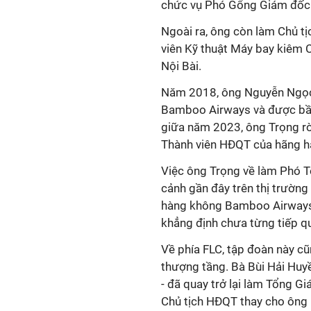
chức vụ Phó Gổng Giám đốc 
Ngoài ra, ông còn làm Chủ t
viên Kỹ thuật Máy bay kiêm 
Nội Bài.
Năm 2018, ông Nguyễn Ngọc
Bamboo Airways và được bầu
giữa năm 2023, ông Trọng rờ
Thành viên HĐQT của hãng h
Việc ông Trọng về làm Phó T
cảnh gần đây trên thị trườn
hàng không Bamboo Airways v
khẳng định chưa từng tiếp q
Về phía FLC, tập đoàn này c
thượng tầng. Bà Bùi Hải Huy
- đã quay trở lại làm Tổng 
Chủ tịch HĐQT thay cho ông