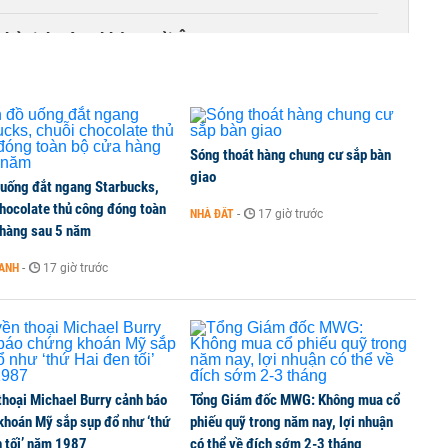
Chủ tịch Hàng không Hải Âu
Sóng thoát hàng chung cư sắp bàn
giao
 uống đắt ngang Starbucks,
chocolate thủ công đóng toàn
NHÀ ĐẤT
-
17 giờ trước
 hàng sau 5 năm
OANH
-
17 giờ trước
thoại Michael Burry cảnh báo
Tổng Giám đốc MWG: Không mua cổ
khoán Mỹ sắp sụp đổ như ‘thứ
phiếu quỹ trong năm nay, lợi nhuận
n tối’ năm 1987
có thể về đích sớm 2-3 tháng