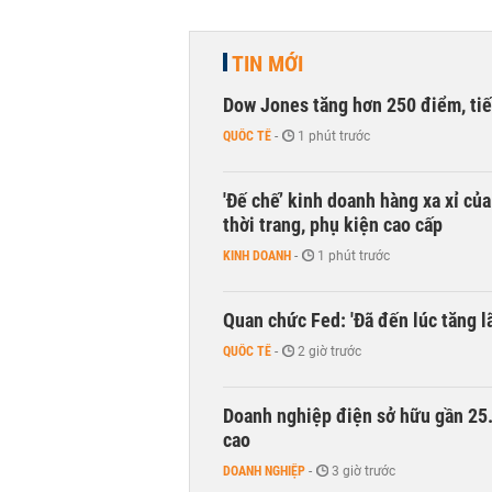
TIN MỚI
Dow Jones tăng hơn 250 điểm, tiếp
QUỐC TẾ
-
1 phút trước
'Đế chế’ kinh doanh hàng xa xỉ củ
thời trang, phụ kiện cao cấp
KINH DOANH
-
1 phút trước
Quan chức Fed: 'Đã đến lúc tăng lã
QUỐC TẾ
-
2 giờ trước
Doanh nghiệp điện sở hữu gần 25.0
cao
DOANH NGHIỆP
-
3 giờ trước