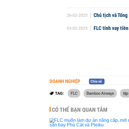
Chủ tịch và Tổn
26-02-2025
FLC tính vay tiề
03-02-2025
DOANH NGHIỆP
Chia sẻ
FLC
Bamboo Airways
tập
TAG:
CÓ THỂ BẠN QUAN TÂM