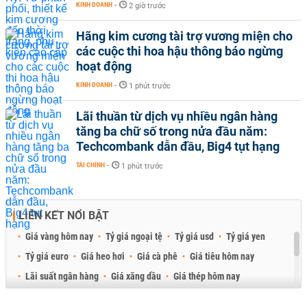
KINH DOANH
-
2 giờ trước
Hãng kim cương tài trợ vương miện cho
các cuộc thi hoa hậu thông báo ngừng
hoạt động
KINH DOANH
-
1 phút trước
Lãi thuần từ dịch vụ nhiều ngân hàng
tăng ba chữ số trong nửa đầu năm:
Techcombank dẫn đầu, Big4 tụt hạng
TÀI CHÍNH
-
1 phút trước
LIÊN KẾT NỔI BẬT
Giá vàng hôm nay
Tỷ giá ngoại tệ
Tỷ giá usd
Tỷ giá yen
Tỷ giá euro
Giá heo hơi
Giá cà phê
Giá tiêu hôm nay
Lãi suất ngân hàng
Giá xăng dầu
Giá thép hôm nay
Giá sầu riêng
Giá thịt heo
Giá gạo
Giá cao su