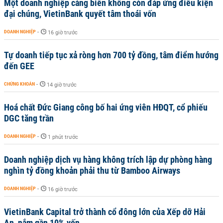
Một doanh nghiệp cảng biển không còn đáp ứng điều kiện
đại chúng, VietinBank quyết tâm thoái vốn
DOANH NGHIỆP
-
16 giờ trước
Tự doanh tiếp tục xả ròng hơn 700 tỷ đồng, tâm điểm hướng
đến GEE
CHỨNG KHOÁN
-
14 giờ trước
Hoá chất Đức Giang công bố hai ứng viên HĐQT, cổ phiếu
DGC tăng trần
DOANH NGHIỆP
-
1 phút trước
Doanh nghiệp dịch vụ hàng không trích lập dự phòng hàng
nghìn tỷ đồng khoản phải thu từ Bamboo Airways
DOANH NGHIỆP
-
16 giờ trước
VietinBank Capital trở thành cổ đông lớn của Xếp dỡ Hải
An, nắm gần 10% vốn