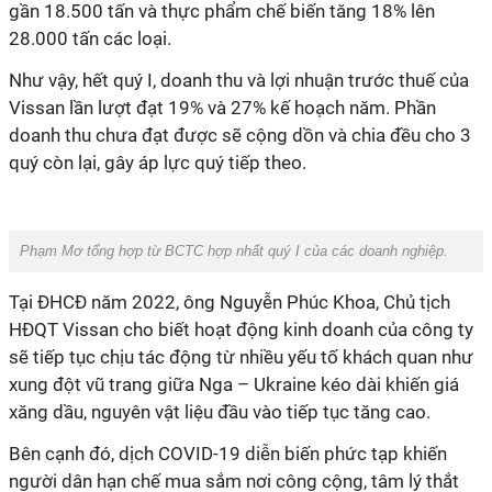
gần 18.500 tấn và thực phẩm chế biến tăng 18% lên
28.000 tấn các loại.
Như vậy, hết quý I, doanh thu và lợi nhuận trước thuế của
Vissan lần lượt đạt 19% và 27% kế hoạch năm. Phần
doanh thu chưa đạt được sẽ cộng dồn và chia đều cho 3
quý còn lại, gây áp lực quý tiếp theo.
Phạm Mơ tổng hợp từ BCTC hợp nhất quý I của các doanh nghiệp.
Tại ĐHCĐ năm 2022, ông Nguyễn Phúc Khoa, Chủ tịch
HĐQT Vissan cho biết hoạt động kinh doanh của công ty
sẽ tiếp tục chịu tác động từ nhiều yếu tố khách quan như
xung đột vũ trang giữa Nga – Ukraine kéo dài khiến giá
xăng dầu, nguyên vật liệu đầu vào tiếp tục tăng cao.
Bên cạnh đó, dịch COVID-19 diễn biến phức tạp khiến
người dân hạn chế mua sắm nơi công cộng, tâm lý thắt