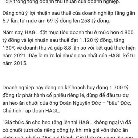
15% trong tổng doanh thu thuần của doanh nghiệp.
Đáng chú ý, lợi nhuận sau thuế của doanh nghiệp tăng gần
5,7 lần, từ mức âm 69 tỷ đồng lên 258 tỷ đồng.
Năm nay, HAGL đặt mục tiêu doanh thu ở mức hơn 4.800
tỷ đồng và lợi nhuận sau thuế đạt 1.120 tỷ đồng, tăng
130% về doanh thu và gấp 8,8 lần so với kết quả thực hiện
năm 2021. Đây là mức lợi nhuận cao nhất của HAGL kể từ
năm 2015.
Doanh nghiệp này đang có kế hoạch huy động 1.700 tỷ
đồng từ phát hành cổ phiếu riêng lẻ, dùng để đầu tư dự
án heo ăn chuối của ông Đoàn Nguyên Đức – “bầu” Đức,
Chủ tịch Tập đoàn HAGL.
“Giá thức ăn cho heo tăng lên thì HAGL không ngại vì đã
có chuối tươi của riêng công ty, khi mà giá vốn thức ăn
chăn nuôi chiếm 75% giá thành. Giá thức ăn càng lên cao