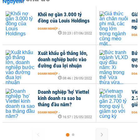
Khối nợ gần 3.000 tỷ
Giá 
đồng của Louis Holdings
mã,
ngà
DOANH NGHIỆP
-
20:23 | 07/06/2022
DOANH
Xuất khẩu gỗ thắng lớn,
Bức
doanh nghiệp bước vào
quý
đường đua lợi nhuận
tron
DOANH NGHIỆP
-
DOANH
08:46 | 29/05/2022
Doanh nghiệp 'họ' Viettel
Vie
kinh doanh ra sao ba
2.70
tháng đầu năm?
giả
DOANH NGHIỆP
-
DOANH
16:57 | 25/05/2022