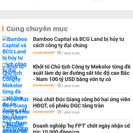
Cùng chuyên mục
Bamboo Capital và BCG Land bị hủy tư
cách công ty đại chúng
DOANH NGHIỆP
-
1 phút trước
Khởi tố Chủ tịch Công ty Mekolor từng đề
xuất làm dự án đường sắt tốc độ cao Bắc
- Nam 100 tỷ USD bằng vốn tự có
DOANH NGHIỆP
-
1 phút trước
Hoá chất Đức Giang công bố hai ứng viên
HĐQT, cổ phiếu DGC tăng trần
DOANH NGHIỆP
-
1 phút trước
Doanh nghiệp 'họ FPT' chốt ngày nhận cổ
tức 10.000 đồng/cp