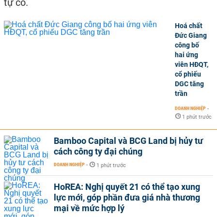
tự có.
Hoá chất
Đức Giang
công bố
hai ứng
viên HĐQT,
cổ phiếu
DGC tăng
trần
DOANH NGHIỆP
-
1 phút trước
Bamboo Capital và BCG Land bị hủy tư
cách công ty đại chúng
DOANH NGHIỆP
-
1 phút trước
HoREA: Nghị quyết 21 có thể tạo xung
lực mới, góp phần đưa giá nhà thương
mại về mức hợp lý