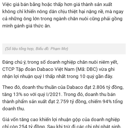
Việc giá bán bằng hoặc thấp hơn giá thành sản xuất
không chỉ khiến nông dân chịu thiệt hại nặng nề, mà ngay
cả những ông lớn trong ngành chăn nuôi cũng phải gồng
mình gánh giá thức ăn.
(Số liệu tổng hợp, Biểu đồ:
Phạm Mơ
)
Đáng chú ý, trong số doanh nghiệp chăn nuôi niêm yết,
CTCP Tập đoàn Dabaco Việt Nam (Mã: DBC) vừa ghi
nhận lợi nhuận quý I thấp nhất trong 10 quý gần đây.
Theo đó, doanh thu thuần của Dabaco đạt 2.806 tỷ đồng,
tăng 13% so với quý I/2021. Trong đó, doanh thu bán
thành phẩm sản xuất đạt 2.759 tỷ đồng, chiếm 94% tổng
doanh thu.
Giá vốn tăng cao khiến lợi nhuận gộp của doanh nghiệp
chỉ còn 254 tỷ đồng. Sau khi trừ đi các chi phí phát sinh,