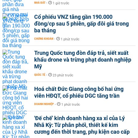
NHÀ ĐẤT
-
1 giờ trước
Cổ phiếu VNZ tăng gần 190.000
đồng/cp sau 5 phiên, gấp đôi giá trong
ba tháng
CHỨNG KHOÁN
-
1 phút trước
Trung Quốc tung đòn đáp trả, siết xuất
khẩu drone và trừng phạt doanh nghiệp
Mỹ
QUỐC TẾ
-
23 phút trước
Hoá chất Đức Giang công bố hai ứng
viên HĐQT, cổ phiếu DGC tăng trần
DOANH NGHIỆP
-
1 phút trước
'Đế chế’ kinh doanh hàng xa xỉ của Lý
Nhã Kỳ: Từ phân phối, thiết kế kim
cương đến thời trang, phụ kiện cao cấp