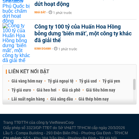
dứt hoạt động
NHÀ ĐẤT
-
1 phút trước
Công ty 100 tỷ của Huấn Hoa Hồng
bỗng dưng ‘biến mất’, một công ty khác
đã giải thể
KINH DOANH
-
1 phút trước
LIÊN KẾT NỔI BẬT
Giá vàng hôm nay
Tỷ giá ngoại tệ
Tỷ giá usd
Tỷ giá yen
Tỷ giá euro
Giá heo hơi
Giá cà phê
Giá tiêu hôm nay
Lãi suất ngân hàng
Giá xăng dầu
Giá thép hôm nay
Giá sầu riêng
Giá thịt heo
Giá gạo
Giá cao su
Best Retail Brokers
Diễn đàn đầu tư Việt Nam 2026
Trang TTĐTTH của công ty VietNewsCorp
Giấy phép số 3323/GP-TTĐT do Sở VH&TT TP.HCM cấp ngày 20/3/2026
Lầu 5 - Compa Building - 293 Điện Biên Phủ - Phường Gia Định - TP.HCM
Chi nhánh:
Số 5 - Khu 38A Trần Phú - Phường Ba Đình - TP. Hà Nội