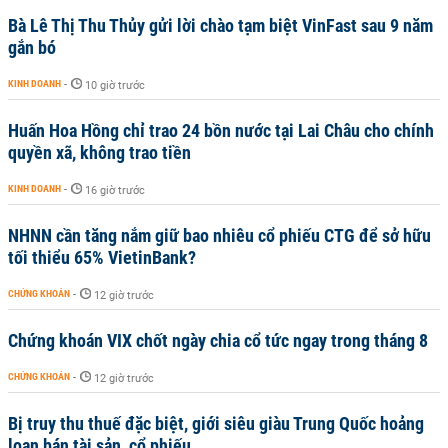
Bà Lê Thị Thu Thủy gửi lời chào tạm biệt VinFast sau 9 năm
gắn bó
KINH DOANH
-
10 giờ trước
Huấn Hoa Hồng chỉ trao 24 bồn nước tại Lai Châu cho chính
quyền xã, không trao tiền
KINH DOANH
-
16 giờ trước
NHNN cần tăng nắm giữ bao nhiêu cổ phiếu CTG để sở hữu
tối thiểu 65% VietinBank?
CHỨNG KHOÁN
-
12 giờ trước
Chứng khoán VIX chốt ngày chia cổ tức ngay trong tháng 8
CHỨNG KHOÁN
-
12 giờ trước
Bị truy thu thuế đặc biệt, giới siêu giàu Trung Quốc hoảng
loạn bán tài sản, cổ phiếu