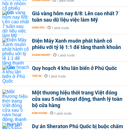
CHỨNG KHOÁN
-
1 phút trước
Giá vàng hôm nay 8/8: Lên cao nhất 7
tuần sau dữ liệu việc làm Mỹ
HÀNG HÓA
-
1 phút trước
Điện Máy Xanh muốn phát hành cổ
phiếu với tỷ lệ 1:1 để tăng thanh khoản
DOANH NGHIỆP
-
1 phút trước
Quy hoạch 4 khu lấn biển ở Phú Quốc
THỜI SỰ
-
1 phút trước
Một thương hiệu thời trang Việt đóng
cửa sau 5 năm hoạt động, thanh lý toàn
bộ cửa hàng
KINH DOANH
-
1 phút trước
Dự án Sheraton Phú Quốc bị buộc chấm