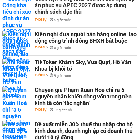
án phục vụ APEC 2027 được áp dụng
chính sách đặc thù
THỜI SỰ
-
5 giờ trước
Kiến nghị đưa người bán hàng online, lao
động công trình đóng BHXH bắt buộc
THỜI SỰ
-
8 giờ trước
TikToker Khánh Sky, Vua Quạt, Hồ Văn
Khoa bị khởi tố
THỜI SỰ
-
9 giờ trước
Chuyên gia Phạm Xuân Hoè chỉ ra 6
nguyên nhân khiến dòng vốn trong nền
kinh tế còn 'tắc nghẽn'
THỜI SỰ
-
12 giờ trước
Đề xuất miễn 30% thuế thu nhập cho hộ
kinh doanh, doanh nghiệp có doanh thu
dưới 10 tỷ đồng