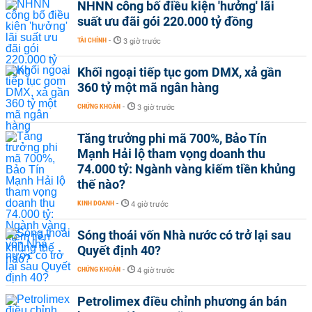
NHNN công bố điều kiện 'hưởng' lãi
suất ưu đãi gói 220.000 tỷ đồng
TÀI CHÍNH
-
3 giờ trước
Khối ngoại tiếp tục gom DMX, xả gần
360 tỷ một mã ngân hàng
CHỨNG KHOÁN
-
3 giờ trước
Tăng trưởng phi mã 700%, Bảo Tín
Mạnh Hải lộ tham vọng doanh thu
74.000 tỷ: Ngành vàng kiếm tiền khủng
thế nào?
KINH DOANH
-
4 giờ trước
Sóng thoái vốn Nhà nước có trở lại sau
Quyết định 40?
CHỨNG KHOÁN
-
4 giờ trước
Petrolimex điều chỉnh phương án bán