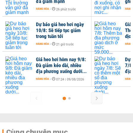
đà giảm mạnh
ghi n
HÀNG HÓA
-
HÀNG HÓ
26 phút trước
Dự báo giá heo hơi ngày
Giá h
10/8: Sẽ tiếp tục giảm
Thêm 
trong tuần tới
dịch 
HÀNG HÓA
-
HÀNG HÓ
21 giờ trước
Giá heo hơi hôm nay 9/8:
Dự bá
Đà giảm kéo dài, nhiều
7/8: 
địa phương xuống dưới...
địa p
HÀNG HÓA
-
HÀNG HÓ
07:24 | 09/08/2026
Cùng chuyên mục