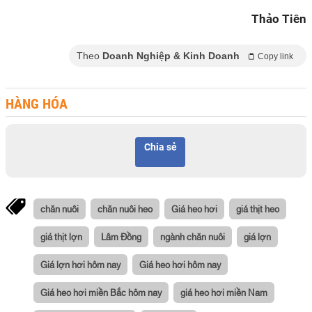
Thảo Tiên
Theo
Doanh Nghiệp & Kinh Doanh
Copy link
HÀNG HÓA
Chia sẻ
chăn nuôi
chăn nuôi heo
Giá heo hơi
giá thịt heo
giá thịt lợn
Lâm Đồng
ngành chăn nuôi
giá lợn
Giá lợn hơi hôm nay
Giá heo hơi hôm nay
Giá heo hơi miền Bắc hôm nay
giá heo hơi miền Nam