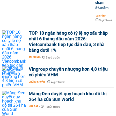
chạm
8%/năm
TÀI CHÍNH
-
9 giờ trước
TOP 10 ngân hàng có tỷ lệ nợ xấu thấp
nhất 6 tháng đầu năm 2026:
Vietcombank tiếp tục dẫn đầu, 3 nhà
băng dưới 1%
TÀI CHÍNH
-
5 giờ trước
Vingroup chuyển nhượng hơn 4,8 triệu
cổ phiếu VHM
CHỨNG KHOÁN
-
4 giờ trước
Măng Đen duyệt quy hoạch khu đô thị
264 ha của Sun World
NHÀ ĐẤT
-
1 phút trước