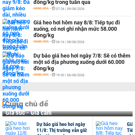
đồng/kg trong tuần qua
HÀNG HÓA
-
07:24 | 09/08/2026
Giá heo hơi hôm nay 8/8: Tiếp tục đi
xuống, có nơi ghi nhận mức 58.000
đồng/kg
HÀNG HÓA
-
06:16 | 08/08/2026
Dự báo giá heo hơi ngày 7/8: Sẽ có thêm
một số địa phương xuống dưới 60.000
đồng/kg
HÀNG HÓA
-
19:30 | 06/08/2026
Cùng chủ đề
Gia súc - Gia cầm
Dự báo giá heo hơi ngày
Giá h
11/8: Thị trường vẫn giữ
Tiếp 