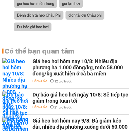
giá heo hơi miền Trung
giá lợn hơi
Bệnh dịch tả heo Châu Phi
dịch tả lợn Châu phi
Dự báo giá heo hơi
Có thể bạn quan tâm
Giá heo hơi hôm nay 10/8: Nhiều địa
phương hạ 1.000 đồng/kg, mức 58.000
đồng/kg xuất hiện ở cả ba miền
HÀNG HÓA
-
12 giờ trước
Dự báo giá heo hơi ngày 10/8: Sẽ tiếp tục
giảm trong tuần tới
HÀNG HÓA
-
21 giờ trước
Giá heo hơi hôm nay 9/8: Đà giảm kéo
dài, nhiều địa phương xuống dưới 60.000