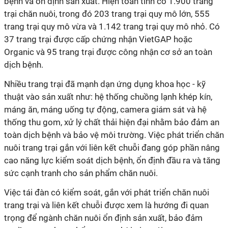
bệnh và ổn định sản xuất. Hiện toàn tỉnh có 1.900 trang
trại chăn nuôi, trong đó 203 trang trại quy mô lớn, 555
trang trại quy mô vừa và 1.142 trang trại quy mô nhỏ. Có
37 trang trại được cấp chứng nhận VietGAP hoặc
Organic và 95 trang trại được công nhận cơ sở an toàn
dịch bệnh.
Nhiều trang trại đã mạnh dạn ứng dụng khoa học - kỹ
thuật vào sản xuất như: hệ thống chuồng lạnh khép kín,
máng ăn, máng uống tự động, camera giám sát và hệ
thống thu gom, xử lý chất thải hiện đại nhằm bảo đảm an
toàn dịch bệnh và bảo vệ môi trường. Việc phát triển chăn
nuôi trang trại gắn với liên kết chuỗi đang góp phần nâng
cao năng lực kiểm soát dịch bệnh, ổn định đầu ra và tăng
sức cạnh tranh cho sản phẩm chăn nuôi.
Việc tái đàn có kiểm soát, gắn với phát triển chăn nuôi
trang trại và liên kết chuỗi được xem là hướng đi quan
trọng để ngành chăn nuôi ổn định sản xuất, bảo đảm