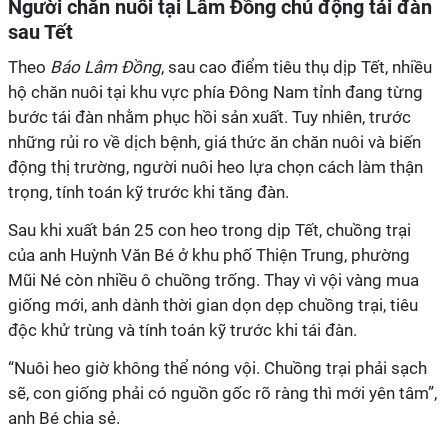
Người chăn nuôi tại Lâm Đồng chủ động tái đàn
sau Tết
Theo
Báo Lâm Đồng
, sau cao điểm tiêu thụ dịp Tết, nhiều
hộ chăn nuôi tại khu vực phía Đông Nam tỉnh đang từng
bước tái đàn nhằm phục hồi sản xuất. Tuy nhiên, trước
những rủi ro về dịch bệnh, giá thức ăn chăn nuôi và biến
động thị trường, người nuôi heo lựa chọn cách làm thận
trọng, tính toán kỹ trước khi tăng đàn.
Sau khi xuất bán 25 con heo trong dịp Tết, chuồng trại
của anh Huỳnh Văn Bé ở khu phố Thiện Trung, phường
Mũi Né còn nhiều ô chuồng trống. Thay vì vội vàng mua
giống mới, anh dành thời gian dọn dẹp chuồng trại, tiêu
độc khử trùng và tính toán kỹ trước khi tái đàn.
“Nuôi heo giờ không thể nóng vội. Chuồng trại phải sạch
sẽ, con giống phải có nguồn gốc rõ ràng thì mới yên tâm”,
anh Bé chia sẻ.