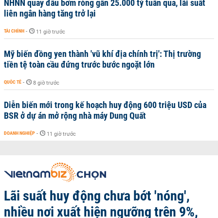
NHNN quay đầu bơm ròng gần 25.000 tỷ tuần qua, lãi suất
liên ngân hàng tăng trở lại
TÀI CHÍNH
-
11 giờ trước
Mỹ biến đồng yen thành 'vũ khí địa chính trị': Thị trường
tiền tệ toàn cầu đứng trước bước ngoặt lớn
QUỐC TẾ
-
8 giờ trước
Diễn biến mới trong kế hoạch huy động 600 triệu USD của
BSR ở dự án mở rộng nhà máy Dung Quất
DOANH NGHIỆP
-
11 giờ trước
Lãi suất huy động chưa bớt 'nóng',
nhiều nơi xuất hiện ngưỡng trên 9%,