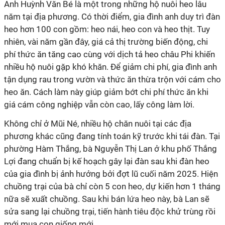
Anh Huỳnh Văn Bé là một trong những hộ nuôi heo lâu
năm tại địa phương. Có thời điểm, gia đình anh duy trì đàn
heo hơn 100 con gồm: heo nái, heo con và heo thịt. Tuy
nhiên, vài năm gần đây, giá cả thị trường biến động, chi
phí thức ăn tăng cao cùng với dịch tả heo châu Phi khiến
nhiều hộ nuôi gặp khó khăn. Để giảm chi phí, gia đình anh
tận dụng rau trong vườn và thức ăn thừa trộn với cám cho
heo ăn. Cách làm này giúp giảm bớt chi phí thức ăn khi
giá cám công nghiệp vẫn còn cao, lấy công làm lời.
Không chỉ ở Mũi Né, nhiều hộ chăn nuôi tại các địa
phương khác cũng đang tính toán kỹ trước khi tái đàn. Tại
phường Hàm Thắng, bà Nguyễn Thị Lan ở khu phố Thắng
Lợi đang chuẩn bị kế hoạch gây lại đàn sau khi đàn heo
của gia đình bị ảnh hưởng bởi đợt lũ cuối năm 2025. Hiện
chuồng trại của bà chỉ còn 5 con heo, dự kiến hơn 1 tháng
nữa sẽ xuất chuồng. Sau khi bán lứa heo này, bà Lan sẽ
sửa sang lại chuồng trại, tiến hành tiêu độc khử trùng rồi
mới mua con giống mới.