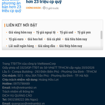
hơn 23 triệu cp quỹ
CHỨNG KHOÁN
-
3 giờ trước
LIÊN KẾT NỔI BẬT
Giá vàng hôm nay
Tỷ giá ngoại tệ
Tỷ giá usd
Tỷ giá yen
Tỷ giá euro
Giá heo hơi
Giá cà phê
Giá tiêu hôm nay
Lãi suất ngân hàng
Giá xăng dầu
Giá thép hôm nay
Giá sầu riêng
Giá thịt heo
Giá gạo
Giá cao su
Best Retail Brokers
Diễn đàn đầu tư Việt Nam 2026
Trang TTĐTTH của công ty VietNewsCorp
Giấy phép số 3323/GP-TTĐT do Sở VH&TT TP.HCM cấp ngày 20/3/2026
Lầu 5 - Compa Building - 293 Điện Biên Phủ - Phường Gia Định - TP.HCM
Chi nhánh:
Số 5 - Khu 38A Trần Phú - Phường Ba Đình - TP. Hà Nội
Chịu trách nhiệm nội dung:
Hoàng Hữu Lợi
Hotline:
0975798489
Email:
info@vietnambiz.vn
Trách nhiệm về thông tin
DỊCH VỤ QUẢNG CÁO
Tel:
0931589222 (Ms Ngọc)
Email:
quangcao@vietnambiz.vn