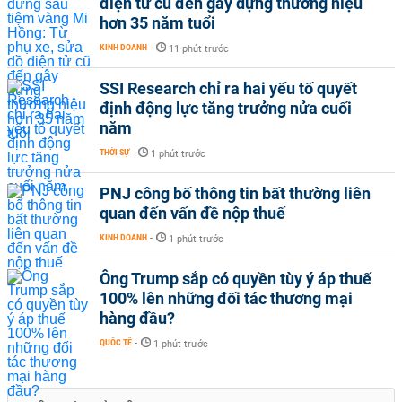
điện tử cũ đến gây dựng thương hiệu
hơn 35 năm tuổi
KINH DOANH
-
11 phút trước
SSI Research chỉ ra hai yếu tố quyết
định động lực tăng trưởng nửa cuối
năm
THỜI SỰ
-
1 phút trước
PNJ công bố thông tin bất thường liên
quan đến vấn đề nộp thuế
KINH DOANH
-
1 phút trước
Ông Trump sắp có quyền tùy ý áp thuế
100% lên những đối tác thương mại
hàng đầu?
QUỐC TẾ
-
1 phút trước