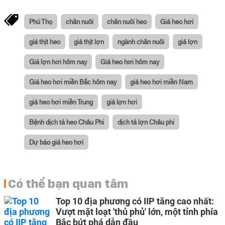
Phú Thọ
chăn nuôi
chăn nuôi heo
Giá heo hơi
giá thịt heo
giá thịt lợn
ngành chăn nuôi
giá lợn
Giá lợn hơi hôm nay
Giá heo hơi hôm nay
Giá heo hơi miền Bắc hôm nay
giá heo hơi miền Nam
giá heo hơi miền Trung
giá lợn hơi
Bệnh dịch tả heo Châu Phi
dịch tả lợn Châu phi
Dự báo giá heo hơi
Có thể bạn quan tâm
Top 10 địa phương có IIP tăng cao nhất:
Vượt mặt loạt 'thủ phủ' lớn, một tỉnh phía
Bắc bứt phá dẫn đầu