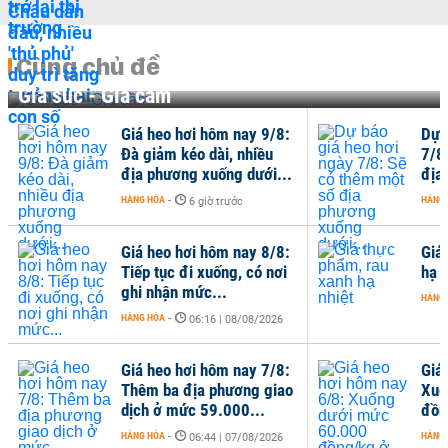
Cùng chủ đề
Gia súc - Gia cầm
Giá heo hơi hôm nay 9/8:
Dự 
Đà giảm kéo dài, nhiều
7/8
địa phương xuống dưới...
địa
HÀNG HÓA
-
HÀNG
6 giờ trước
Giá heo hơi hôm nay 8/8:
Giá
Tiếp tục đi xuống, có nơi
hạ n
ghi nhận mức...
HÀNG
HÀNG HÓA
-
06:16 | 08/08/2026
Giá heo hơi hôm nay 7/8:
Giá
Thêm ba địa phương giao
Xuố
dịch ở mức 59.000...
đồn
HÀNG HÓA
-
HÀNG
06:44 | 07/08/2026