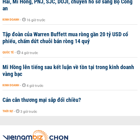
Hải, Mi Hồng, PNJ, SJC, DOJI, chuyển hồ sơ sang Bộ Công
an
KINH DOANH
-
16 giờ trước
Tập đoàn của Warren Buffett mua ròng gần 20 tỷ USD cổ
phiếu, chấm dứt chuỗi bán ròng 14 quý
QUỐC TẾ
-
4 giờ trước
Mi Hồng lên tiếng sau kết luận về tồn tại trong kinh doanh
vàng bạc
KINH DOANH
-
4 giờ trước
Cán cân thương mại sắp đổi chiều?
THỜI SỰ
-
3 giờ trước