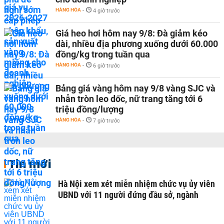
HÀNG HÓA
-
4 giờ trước
Giá heo hơi hôm nay 9/8: Đà giảm kéo
dài, nhiều địa phương xuống dưới 60.000
đồng/kg trong tuần qua
HÀNG HÓA
-
6 giờ trước
Bảng giá vàng hôm nay 9/8 vàng SJC và
nhẫn tròn leo dốc, nữ trang tăng tới 6
triệu đồng/lượng
HÀNG HÓA
-
7 giờ trước
Tin mới
Hà Nội xem xét miễn nhiệm chức vụ ủy viên
UBND với 11 người đứng đầu sở, ngành