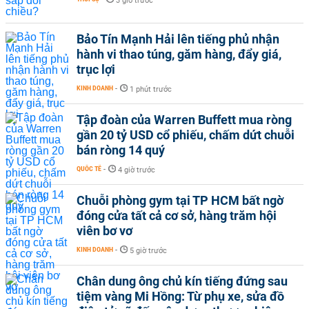
3 giờ trước
Bảo Tín Mạnh Hải lên tiếng phủ nhận
hành vi thao túng, găm hàng, đẩy giá,
trục lợi
KINH DOANH
-
1 phút trước
Tập đoàn của Warren Buffett mua ròng
gần 20 tỷ USD cổ phiếu, chấm dứt chuỗi
bán ròng 14 quý
QUỐC TẾ
-
4 giờ trước
Chuỗi phòng gym tại TP HCM bất ngờ
đóng cửa tất cả cơ sở, hàng trăm hội
viên bơ vơ
KINH DOANH
-
5 giờ trước
Chân dung ông chủ kín tiếng đứng sau
tiệm vàng Mi Hồng: Từ phụ xe, sửa đồ