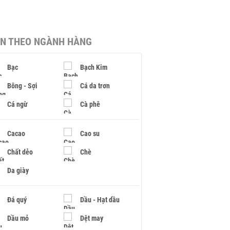
IN THEO NGÀNH HÀNG
Bạc
Bạch Kim
Bông - Sợi
Cá da trơn
Cá ngừ
Cà phê
Cacao
Cao su
Chất dẻo
Chè
Da giày
Đá quý
Dầu - Hạt dầu
Dầu mỏ
Dệt may