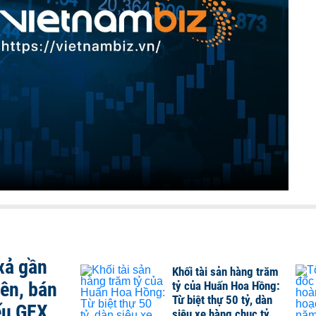
xả gần
Khối tài sản hàng trăm
iên, bán
tỷ của Huấn Hoa Hồng:
Từ biệt thự 50 tỷ, dàn
ếu GEX
siêu xe hàng chục tỷ