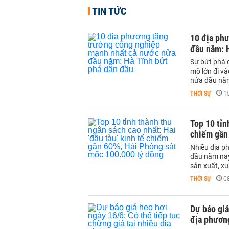
TIN TỨC
10 địa ph
đầu năm: 
Sự bứt phá 
mô lớn đi v
nửa đầu nă
THỜI SỰ
-
1
Top 10 tỉn
chiếm gần
Nhiều địa p
đầu năm nay
sản xuất, x
THỜI SỰ
-
0
Dự báo giá
địa phươn