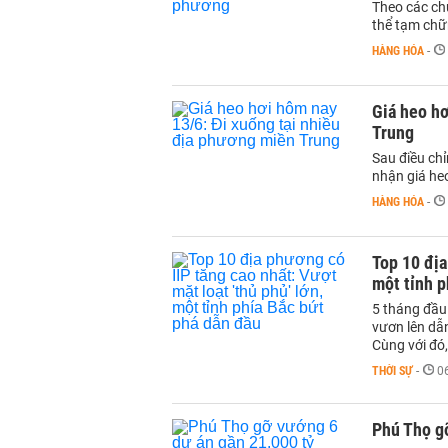
Theo các chu
thể tạm chữ
HÀNG HÓA
-
Giá heo hơ
Trung
Sau điều chỉ
nhận giá he
HÀNG HÓA
-
Top 10 địa
một tỉnh p
5 tháng đầu
vươn lên dẫn
Cùng với đó,
THỜI SỰ
-
0
Phú Thọ g