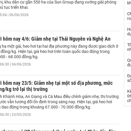
thị, khu dân cư gần 550 ha của Sun Group đang vướng giải phóng
kh
ủ tục triển khai.
Ch
5:04 | 06/06/2026
ro
Hà
d
i hôm nay 4/6: Giảm nhẹ tại Thái Nguyên và Nghệ An
Tổ
 hạ một giá, heo hơi tại hai địa phương này đang được giao dịch ở
nh
đồng/kg. Hiện tại, giá heo hơi trên toàn quốc dao động trong
00 - 68.000 đồng/kg.
Qu
06:30 | 04/06/2026
đ
Dự
s
i hôm nay 23/5: Giảm nhẹ tại một số địa phương, mức
g/kg trở lại thị trường
Kế
0
nh Khánh Hòa, An Giang và Cà Mau điều chỉnh giảm nhẹ, thị trường
c
ước vẫn tương đối ổn định trong sáng nay. Hiện tại, giá heo hơi
c dao động trong khoảng 67.000 - 70.000 đồng/kg.
06:30 | 23/05/2026