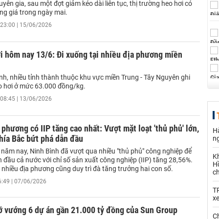
yên gia, sau một đợt giảm kéo dài liên tục, thị trường heo hơi có
ng giá trong ngày mai.
23:00 | 15/06/2026
i hôm nay 13/6: Đi xuống tại nhiều địa phương miền
nh, nhiều tỉnh thành thuộc khu vực miền Trung - Tây Nguyên ghi
o hơi ở mức 63.000 đồng/kg.
08:45 | 13/06/2026
 phương có IIP tăng cao nhất: Vượt mặt loạt 'thủ phủ' lớn,
Hà
hía Bắc bứt phá dẫn đầu
n
 năm nay, Ninh Bình đã vượt qua nhiều "thủ phủ" công nghiệp để
K
 đầu cả nước với chỉ số sản xuất công nghiệp (IIP) tăng 28,56%.
Hồ
 nhiều địa phương cũng duy trì đà tăng trưởng hai con số.
c
6:49 | 07/06/2026
T
x
ỡ vướng 6 dự án gần 21.000 tỷ đồng của Sun Group
Ch