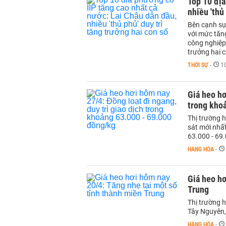
Top 10 địa
nhiều 'thủ
Bên cạnh sự
với mức tăng
công nghiệp
trưởng hai c
THỜI SỰ
-
1
Giá heo hơ
trong kho
Thị trường h
sát mới nhấ
63.000 - 69
HÀNG HÓA
-
Giá heo hơ
Trung
Thị trường h
Tây Nguyên,
HÀNG HÓA
-