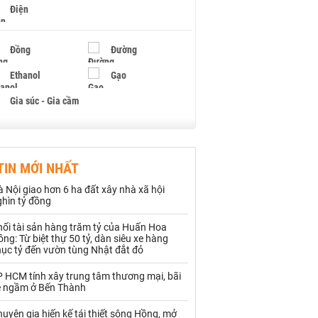
Điện
Đồng
Đường
Ethanol
Gạo
Gia súc - Gia cầm
Giấy
Gỗ
TIN MỚI NHẤT
Hạt điều
Hồ tiêu - Hạt tiêu
 Nội giao hơn 6 ha đất xây nhà xã hội
Khí đốt
ghìn tỷ đồng
hối tài sản hàng trăm tỷ của Huấn Hoa
Kim loại khác
Mắc ca
ng: Từ biệt thự 50 tỷ, dàn siêu xe hàng
hục tỷ đến vườn tùng Nhật đắt đỏ
Muối
Ngũ cốc
P HCM tính xây trung tâm thương mại, bãi
Nhựa - Hạt nhựa
e ngầm ở Bến Thành
uyên gia hiến kế tái thiết sông Hồng, mở