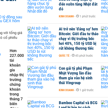
đến vườn tùng Nhật đắt
đỏ
KINH DOANH
-
1 phút trước
AI trở nên 'đáng sợ' hơn
g với tổng giá
Bitcoin: Giới đầu tư tháo
đó cổ phiếu
chạy vì thị trường bốc
hơi 40%, 150 tỷ USD bị
rút không thương tiếc
Hơn
227.000
QUỐC TẾ
-
45 phút trước
tài
khoản
Con gái tỷ phú Phạm
gia
Nhật Vượng lần đầu
nhập thị
tham gia vào hệ sinh
trường
thái Vingroup
chứng
khoán
KINH DOANH
-
1 giờ trước
trong
tháng 7
Bamboo Capital và BCG
biến
Land bị hủy tư cách