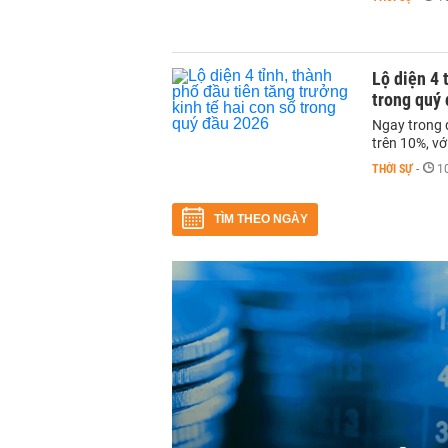
Lộ diện 4 
trong quý
Ngay trong 
trên 10%, vớ
THỜI SỰ
-
1
TÌM THEO NGÀY