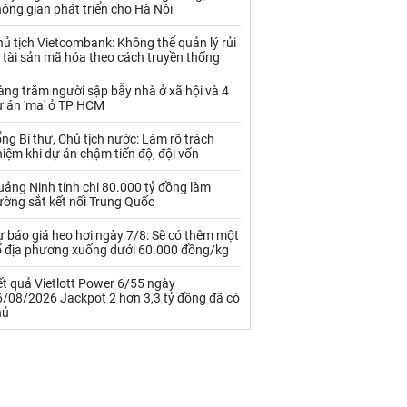
Palladium
Phân bón
ông gian phát triển cho Hà Nội
Rau - Củ -Quả
Sắt thép
ủ tịch Vietcombank: Không thể quản lý rủi
 tài sản mã hóa theo cách truyền thống
Sữa
ng trăm người sập bẫy nhà ở xã hội và 4
ự án 'ma' ở TP HCM
Than
Thức ăn chăn nuôi
ng Bí thư, Chủ tịch nước: Làm rõ trách
iệm khi dự án chậm tiến độ, đội vốn
Thủy hải sản khác
Tôm
ảng Ninh tính chi 80.000 tỷ đồng làm
Vàng
ường sắt kết nối Trung Quốc
 báo giá heo hơi ngày 7/8: Sẽ có thêm một
VLXD khác
Xăng dầu
ố địa phương xuống dưới 60.000 đồng/kg
Xi măng - Clynker
t quả Vietlott Power 6/55 ngày
6/08/2026 Jackpot 2 hơn 3,3 tỷ đồng đã có
hủ