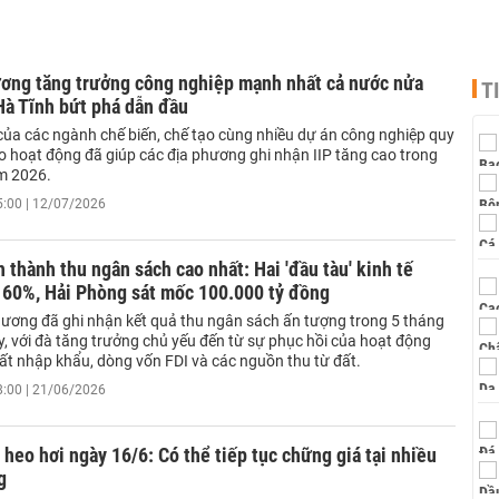
ương tăng trưởng công nghiệp mạnh nhất cả nước nửa
T
Hà Tĩnh bứt phá dẫn đầu
của các ngành chế biến, chế tạo cùng nhiều dự án công nghiệp quy
ào hoạt động đã giúp các địa phương ghi nhận IIP tăng cao trong
m 2026.
5:00 | 12/07/2026
h thành thu ngân sách cao nhất: Hai 'đầu tàu' kinh tế
 60%, Hải Phòng sát mốc 100.000 tỷ đồng
hương đã ghi nhận kết quả thu ngân sách ấn tượng trong 5 tháng
, với đà tăng trưởng chủ yếu đến từ sự phục hồi của hoạt động
uất nhập khẩu, dòng vốn FDI và các nguồn thu từ đất.
8:00 | 21/06/2026
 heo hơi ngày 16/6: Có thể tiếp tục chững giá tại nhiều
g