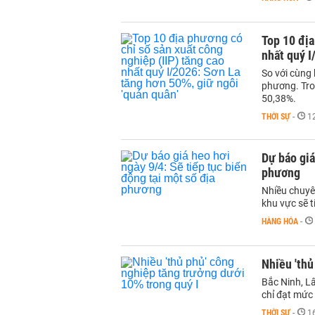
Top 10 địa
nhất quý I
So với cùng 
phương. Tron
50,38%.
THỜI SỰ
-
1
Dự báo giá
phương
Nhiều chuyên
khu vực sẽ t
HÀNG HÓA
-
Nhiều 'thủ
Bắc Ninh, Lâ
chỉ đạt mức
THỜI SỰ
-
1