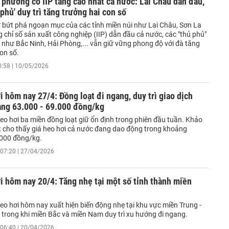
 phương có IIP tăng cao nhất cả nước: Lai Châu dẫn đầu,
 phủ' duy trì tăng trưởng hai con số
 bứt phá ngoạn mục của các tỉnh miền núi như Lai Châu, Sơn La
 chỉ số sản xuất công nghiệp (IIP) dẫn đầu cả nước, các "thủ phủ"
 như Bắc Ninh, Hải Phòng,... vẫn giữ vững phong độ với đà tăng
on số.
0:58 | 10/05/2026
i hôm nay 27/4: Đồng loạt đi ngang, duy trì giao dịch
ảng 63.000 - 69.000 đồng/kg
eo hơi ba miền đồng loạt giữ ổn định trong phiên đầu tuần. Khảo
t cho thấy giá heo hơi cả nước đang dao động trong khoảng
.000 đồng/kg.
07:20 | 27/04/2026
i hôm nay 20/4: Tăng nhẹ tại một số tỉnh thành miền
eo hơi hôm nay xuất hiện biến động nhẹ tại khu vực miền Trung -
 trong khi miền Bắc và miền Nam duy trì xu hướng đi ngang.
06:40 | 20/04/2026