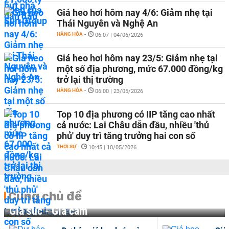
Giá heo hơi hôm nay 4/6: Giảm nhẹ tại
Thái Nguyên và Nghệ An
HÀNG HÓA
-
06:07 | 04/06/2026
Giá heo hơi hôm nay 23/5: Giảm nhẹ tại
một số địa phương, mức 67.000 đồng/kg
trở lại thị trường
HÀNG HÓA
-
06:00 | 23/05/2026
Top 10 địa phương có IIP tăng cao nhất
cả nước: Lai Châu dẫn đầu, nhiều 'thủ
phủ' duy trì tăng trưởng hai con số
THỜI SỰ
-
10:45 | 10/05/2026
Cùng chủ đề
Gia súc - Gia cầm