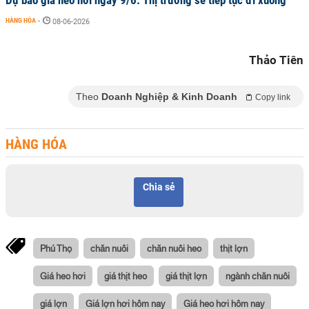
Dự báo giá heo hơi ngày 9/6: Thị trường sẽ tiếp tục đi xuống
HÀNG HÓA
-
08-06-2026
Thảo Tiên
Theo
Doanh Nghiệp & Kinh Doanh
Copy link
HÀNG HÓA
Chia sẻ
Phú Thọ
chăn nuôi
chăn nuôi heo
thịt lợn
Giá heo hơi
giá thịt heo
giá thịt lợn
ngành chăn nuôi
giá lợn
Giá lợn hơi hôm nay
Giá heo hơi hôm nay