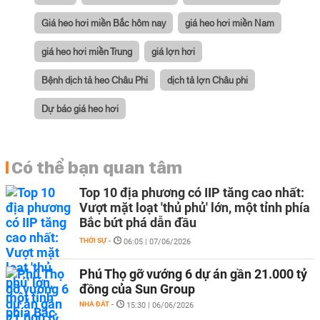
Giá heo hơi miền Bắc hôm nay
giá heo hơi miền Nam
giá heo hơi miền Trung
giá lợn hơi
Bệnh dịch tả heo Châu Phi
dịch tả lợn Châu phi
Dự báo giá heo hơi
Có thể bạn quan tâm
Top 10 địa phương có IIP tăng cao nhất:
Vượt mặt loạt 'thủ phủ' lớn, một tỉnh phía
Bắc bứt phá dẫn đầu
THỜI SỰ
-
06:05 | 07/06/2026
Phú Thọ gỡ vướng 6 dự án gần 21.000 tỷ
đồng của Sun Group
NHÀ ĐẤT
-
15:30 | 06/06/2026