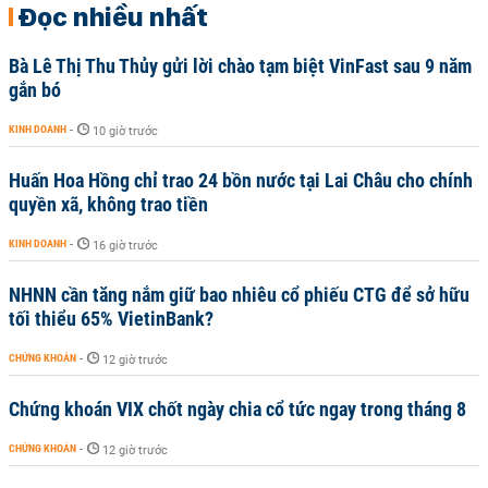
Đọc nhiều nhất
Bà Lê Thị Thu Thủy gửi lời chào tạm biệt VinFast sau 9 năm
gắn bó
KINH DOANH
-
10 giờ trước
Huấn Hoa Hồng chỉ trao 24 bồn nước tại Lai Châu cho chính
quyền xã, không trao tiền
KINH DOANH
-
16 giờ trước
NHNN cần tăng nắm giữ bao nhiêu cổ phiếu CTG để sở hữu
tối thiểu 65% VietinBank?
CHỨNG KHOÁN
-
12 giờ trước
Chứng khoán VIX chốt ngày chia cổ tức ngay trong tháng 8
CHỨNG KHOÁN
-
12 giờ trước