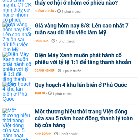
thấy cơ hội ở nhóm cổ phiếu nào?
CHỨNG KHOÁN
-
1 phút trước
Giá vàng hôm nay 8/8: Lên cao nhất 7
tuần sau dữ liệu việc làm Mỹ
HÀNG HÓA
-
1 phút trước
Điện Máy Xanh muốn phát hành cổ
phiếu với tỷ lệ 1:1 để tăng thanh khoản
DOANH NGHIỆP
-
1 phút trước
Quy hoạch 4 khu lấn biển ở Phú Quốc
THỜI SỰ
-
1 phút trước
Một thương hiệu thời trang Việt đóng
cửa sau 5 năm hoạt động, thanh lý toàn
bộ cửa hàng
KINH DOANH
-
1 phút trước