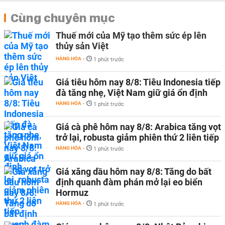
Cùng chuyên mục
Thuế mới của Mỹ tạo thêm sức ép lên
thủy sản Việt
HÀNG HÓA
-
1 phút trước
Giá tiêu hôm nay 8/8: Tiêu Indonesia tiếp
đà tăng nhẹ, Việt Nam giữ giá ổn định
HÀNG HÓA
-
1 phút trước
Giá cà phê hôm nay 8/8: Arabica tăng vọt
trở lại, robusta giảm phiên thứ 2 liên tiếp
HÀNG HÓA
-
1 phút trước
Giá xăng dầu hôm nay 8/8: Tăng do bất
định quanh đàm phán mở lại eo biển
Hormuz
HÀNG HÓA
-
1 phút trước