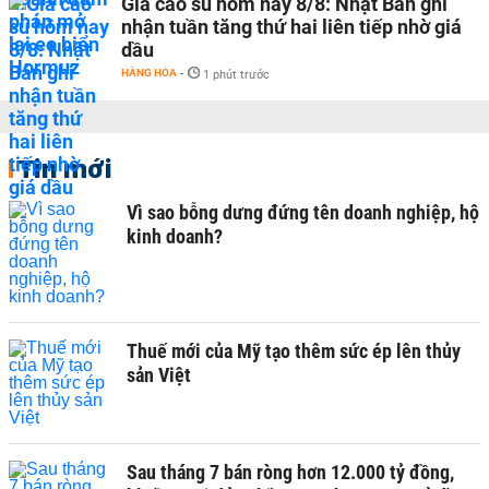
Giá cao su hôm nay 8/8: Nhật Bản ghi
nhận tuần tăng thứ hai liên tiếp nhờ giá
dầu
HÀNG HÓA
-
1 phút trước
Tin mới
Vì sao bỗng dưng đứng tên doanh nghiệp, hộ
kinh doanh?
Thuế mới của Mỹ tạo thêm sức ép lên thủy
sản Việt
Sau tháng 7 bán ròng hơn 12.000 tỷ đồng,