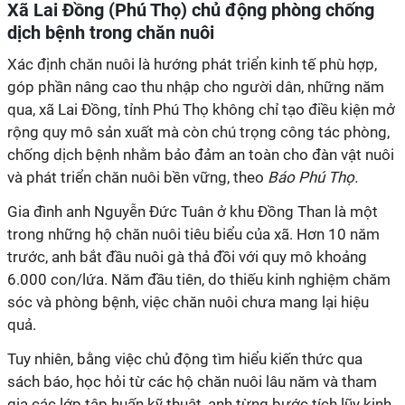
Xã Lai Đồng (Phú Thọ) chủ động phòng chống
dịch bệnh trong chăn nuôi
Xác định chăn nuôi là hướng phát triển kinh tế phù hợp,
góp phần nâng cao thu nhập cho người dân, những năm
qua, xã Lai Đồng, tỉnh Phú Thọ không chỉ tạo điều kiện mở
rộng quy mô sản xuất mà còn chú trọng công tác phòng,
chống dịch bệnh nhằm bảo đảm an toàn cho đàn vật nuôi
và phát triển chăn nuôi bền vững, theo
Báo Phú Thọ.
Gia đình anh Nguyễn Đức Tuân ở khu Đồng Than là một
trong những hộ chăn nuôi tiêu biểu của xã. Hơn 10 năm
trước, anh bắt đầu nuôi gà thả đồi với quy mô khoảng
6.000 con/lứa. Năm đầu tiên, do thiếu kinh nghiệm chăm
sóc và phòng bệnh, việc chăn nuôi chưa mang lại hiệu
quả.
Tuy nhiên, bằng việc chủ động tìm hiểu kiến thức qua
sách báo, học hỏi từ các hộ chăn nuôi lâu năm và tham
gia các lớp tập huấn kỹ thuật, anh từng bước tích lũy kinh