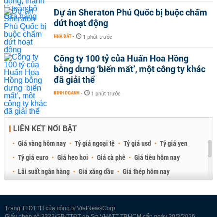
Dự án Sheraton Phú Quốc bị buộc chấm
dứt hoạt động
NHÀ ĐẤT
-
1 phút trước
Công ty 100 tỷ của Huấn Hoa Hồng
bỗng dưng ‘biến mất’, một công ty khác
đã giải thể
KINH DOANH
-
1 phút trước
LIÊN KẾT NỔI BẬT
Giá vàng hôm nay
Tỷ giá ngoại tệ
Tỷ giá usd
Tỷ giá yen
Tỷ giá euro
Giá heo hơi
Giá cà phê
Giá tiêu hôm nay
Lãi suất ngân hàng
Giá xăng dầu
Giá thép hôm nay
Giá sầu riêng
Giá thịt heo
Giá gạo
Giá cao su
Best Retail Brokers
Diễn đàn đầu tư Việt Nam 2026
Trang TTĐTTH của công ty VietNewsCorp
Giấy phép số 3323/GP-TTĐT do Sở VH&TT TP.HCM cấp ngày 20/3/2026