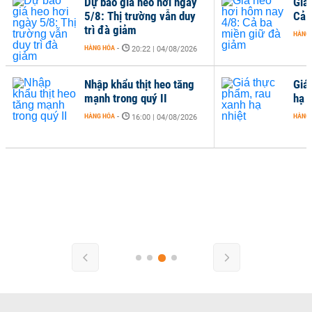
Dự báo giá heo hơi ngày
Giá
5/8: Thị trường vẫn duy
Cả 
trì đà giảm
HÀNG
HÀNG HÓA
-
20:22 | 04/08/2026
Nhập khẩu thịt heo tăng
Giá
mạnh trong quý II
hạ n
HÀNG HÓA
-
HÀNG
16:00 | 04/08/2026