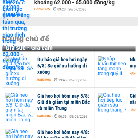
khoảng 62.000 - 65.000 đồng/kg
HÀNG HÓA
-
09:28 | 26/07/2026
Cùng chủ đề
Gia súc - Gia cầm
Dự báo giá heo hơi ngày
Nhậ
6/8: Sẽ giữ xu hướng đi
mạn
xuống
HÀNG
HÀNG HÓA
-
19:45 | 05/08/2026
Giá heo hơi hôm nay 5/8:
Giá 
Giữ đà giảm tại miền Bắc
sâu
và miền Trung
HÀNG
HÀNG HÓA
-
06:38 | 05/08/2026
Giá heo hơi hôm nay 4/8: