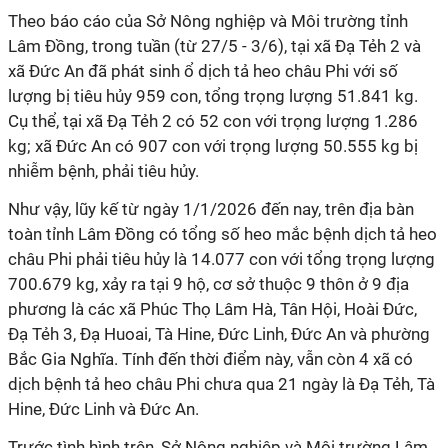
Theo báo cáo của Sở Nông nghiệp và Môi trường tỉnh
Lâm Đồng, trong tuần (từ 27/5 - 3/6), tại xã Đạ Tẻh 2 và
xã Đức An đã phát sinh ổ dịch tả heo châu Phi với số
lượng bị tiêu hủy 959 con, tổng trọng lượng 51.841 kg.
Cụ thể, tại xã Đạ Tẻh 2 có 52 con với trọng lượng 1.286
kg; xã Đức An có 907 con với trọng lượng 50.555 kg bị
nhiễm bệnh, phải tiêu hủy.
Như vậy, lũy kế từ ngày 1/1/2026 đến nay, trên địa bàn
toàn tỉnh Lâm Đồng có tổng số heo mắc bệnh dịch tả heo
châu Phi phải tiêu hủy là 14.077 con với tổng trọng lượng
700.679 kg, xảy ra tại 9 hộ, cơ sở thuộc 9 thôn ở 9 địa
phương là các xã Phúc Thọ Lâm Hà, Tân Hội, Hoài Đức,
Đạ Tẻh 3, Đạ Huoai, Tà Hine, Đức Linh, Đức An và phường
Bắc Gia Nghĩa. Tính đến thời điểm này, vẫn còn 4 xã có
dịch bệnh tả heo châu Phi chưa qua 21 ngày là Đạ Tẻh, Tà
Hine, Đức Linh và Đức An.
Trước tình hình trên, Sở Nông nghiệp và Môi trường Lâm