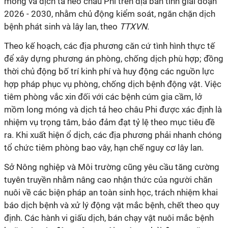
móng và dịch tả heo châu Phi trên địa bàn tỉnh giai đoạn
2026 - 2030, nhằm chủ động kiểm soát, ngăn chặn dịch
bệnh phát sinh và lây lan, theo
TTXVN.
Theo kế hoạch, các địa phương căn cứ tình hình thực tế
để xây dựng phương án phòng, chống dịch phù hợp; đồng
thời chủ động bố trí kinh phí và huy động các nguồn lực
hợp pháp phục vụ phòng, chống dịch bệnh động vật. Việc
tiêm phòng vắc xin đối với các bệnh cúm gia cầm, lở
mồm long móng và dịch tả heo châu Phi được xác định là
nhiệm vụ trọng tâm, bảo đảm đạt tỷ lệ theo mục tiêu đề
ra. Khi xuất hiện ổ dịch, các địa phương phải nhanh chóng
tổ chức tiêm phòng bao vây, hạn chế nguy cơ lây lan.
Sở Nông nghiệp và Môi trường cũng yêu cầu tăng cường
tuyên truyền nhằm nâng cao nhận thức của người chăn
nuôi về các biện pháp an toàn sinh học, trách nhiệm khai
báo dịch bệnh và xử lý động vật mắc bệnh, chết theo quy
định. Các hành vi giấu dịch, bán chạy vật nuôi mắc bệnh