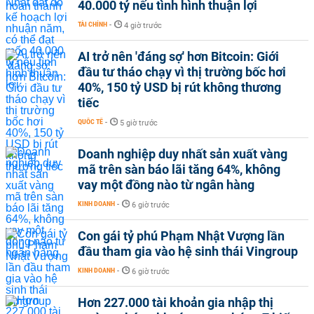
40.000 tỷ nếu tình hình thuận lợi
TÀI CHÍNH
-
4 giờ trước
AI trở nên 'đáng sợ' hơn Bitcoin: Giới
đầu tư tháo chạy vì thị trường bốc hơi
40%, 150 tỷ USD bị rút không thương
tiếc
QUỐC TẾ
-
5 giờ trước
Doanh nghiệp duy nhất sản xuất vàng
mã trên sàn báo lãi tăng 64%, không
vay một đồng nào từ ngân hàng
KINH DOANH
-
6 giờ trước
Con gái tỷ phú Phạm Nhật Vượng lần
đầu tham gia vào hệ sinh thái Vingroup
KINH DOANH
-
6 giờ trước
Hơn 227.000 tài khoản gia nhập thị