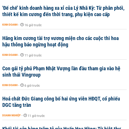
'Đế chế’ kinh doanh hàng xa xỉ của Lý Nhã Kỳ: Từ phân phối,
thiết kế kim cương đến thời trang, phụ kiện cao cấp
KINH DOANH
-
16 giờ trước
Hãng kim cương tài trợ vương miện cho các cuộc thi hoa
hậu thông báo ngừng hoạt động
KINH DOANH
-
11 giờ trước
Con gái tỷ phú Phạm Nhật Vượng lần đầu tham gia vào hệ
sinh thái Vingroup
KINH DOANH
-
6 giờ trước
Hoá chất Đức Giang công bố hai ứng viên HĐQT, cổ phiếu
DGC tăng trần
DOANH NGHIỆP
-
11 giờ trước
Khối tài sản hàng trăm tỷ của Huấn Hoa Hồng: Từ biệt thự