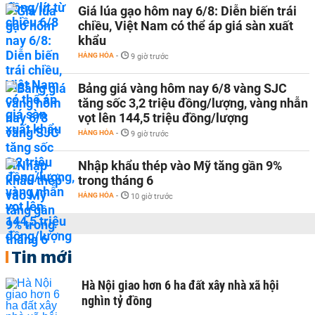
Giá lúa gạo hôm nay 6/8: Diễn biến trái
chiều, Việt Nam có thể áp giá sàn xuất
khẩu
HÀNG HÓA
-
9 giờ trước
Bảng giá vàng hôm nay 6/8 vàng SJC
tăng sốc 3,2 triệu đồng/lượng, vàng nhẫn
vọt lên 144,5 triệu đồng/lượng
HÀNG HÓA
-
9 giờ trước
Nhập khẩu thép vào Mỹ tăng gần 9%
trong tháng 6
HÀNG HÓA
-
10 giờ trước
Tin mới
Hà Nội giao hơn 6 ha đất xây nhà xã hội
nghìn tỷ đồng