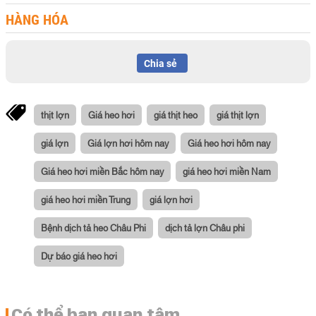
HÀNG HÓA
Chia sẻ
thịt lợn
Giá heo hơi
giá thịt heo
giá thịt lợn
giá lợn
Giá lợn hơi hôm nay
Giá heo hơi hôm nay
Giá heo hơi miền Bắc hôm nay
giá heo hơi miền Nam
giá heo hơi miền Trung
giá lợn hơi
Bệnh dịch tả heo Châu Phi
dịch tả lợn Châu phi
Dự báo giá heo hơi
Có thể bạn quan tâm