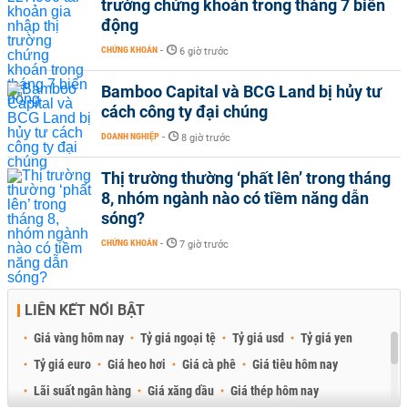
trường chứng khoán trong tháng 7 biến
động
CHỨNG KHOÁN
-
6 giờ trước
Bamboo Capital và BCG Land bị hủy tư
cách công ty đại chúng
DOANH NGHIỆP
-
8 giờ trước
Thị trường thường ‘phất lên’ trong tháng
8, nhóm ngành nào có tiềm năng dẫn
sóng?
CHỨNG KHOÁN
-
7 giờ trước
LIÊN KẾT NỔI BẬT
Giá vàng hôm nay
Tỷ giá ngoại tệ
Tỷ giá usd
Tỷ giá yen
Tỷ giá euro
Giá heo hơi
Giá cà phê
Giá tiêu hôm nay
Lãi suất ngân hàng
Giá xăng dầu
Giá thép hôm nay