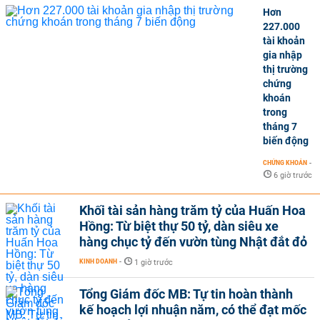
Hơn
227.000
tài khoản
gia nhập
thị trường
chứng
khoán
trong
tháng 7
biến động
CHỨNG KHOÁN
-
6 giờ trước
Khối tài sản hàng trăm tỷ của Huấn Hoa
Hồng: Từ biệt thự 50 tỷ, dàn siêu xe
hàng chục tỷ đến vườn tùng Nhật đắt đỏ
KINH DOANH
-
1 giờ trước
Tổng Giám đốc MB: Tự tin hoàn thành
kế hoạch lợi nhuận năm, có thể đạt mốc