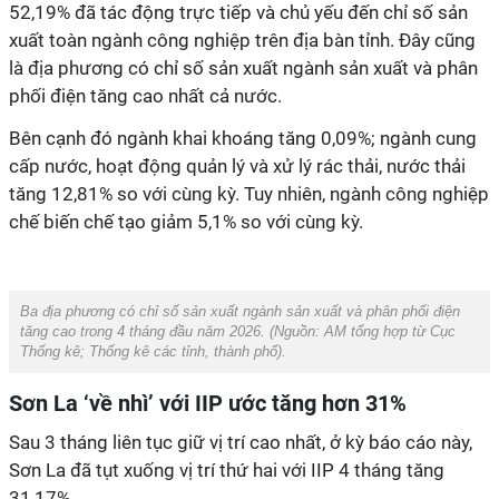
52,19% đã tác động trực tiếp và chủ yếu đến chỉ số sản
xuất toàn ngành công nghiệp trên địa bàn tỉnh. Đây cũng
là địa phương có chỉ số sản xuất ngành sản xuất và phân
phối điện tăng cao nhất cả nước.
Bên cạnh đó ngành khai khoáng tăng 0,09%; ngành cung
cấp nước, hoạt động quản lý và xử lý rác thải, nước thải
tăng 12,81% so với cùng kỳ. Tuy nhiên, ngành công nghiệp
chế biến chế tạo giảm 5,1% so với cùng kỳ.
Ba địa phương có chỉ số sản xuất ngành sản xuất và phân phối điện
tăng cao trong 4 tháng đầu năm 2026. (Nguồn:
AM
tổng hợp từ
Cục
Thống kê; Thống kê các tỉnh, thành phố
).
Sơn La ‘về nhì’ với IIP ước tăng hơn 31%
Sau 3 tháng liên tục giữ vị trí cao nhất, ở kỳ báo cáo này,
Sơn La đã tụt xuống vị trí thứ hai với IIP 4 tháng tăng
31,17%.