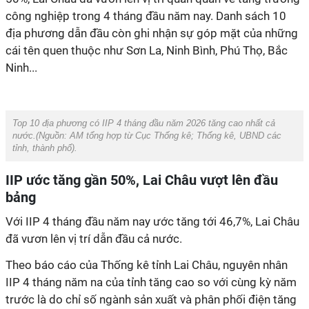
công nghiệp trong 4 tháng đầu năm nay. Danh sách 10
địa phương dẫn đầu còn ghi nhận sự góp mặt của những
cái tên quen thuộc như Sơn La, Ninh Bình, Phú Thọ, Bắc
Ninh...
Top 10 địa phương có IIP 4 tháng đầu năm 2026 tăng cao nhất cả
nước.(Nguồn:
AM
tổng hợp từ
Cục Thống kê; Thống kê, UBND các
tỉnh, thành phố).
IIP ước tăng gần 50%, Lai Châu vượt lên đầu
bảng
Với IIP 4 tháng đầu năm nay ước tăng tới 46,7%, Lai Châu
đã vươn lên vị trí dẫn đầu cả nước.
Theo báo cáo của Thống kê tỉnh Lai Châu, nguyên nhân
IIP 4 tháng năm na của tỉnh tăng cao so với cùng kỳ năm
trước là do chỉ số ngành sản xuất và phân phối điện tăng