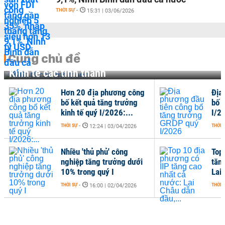
THỜI SỰ
-
15:31 | 03/06/2026
Cùng chủ đề
Kinh tế các tỉnh thành
Hơn 20 địa phương công
Địa
bố kết quả tăng trưởng
bố 
kinh tế quý I/2026:...
I/2
THỜI SỰ
-
THỜI 
12:24 | 03/04/2026
Nhiều 'thủ phủ' công
Top
nghiệp tăng trưởng dưới
tăn
10% trong quý I
Lai 
THỜI SỰ
-
THỜI 
16:00 | 02/04/2026