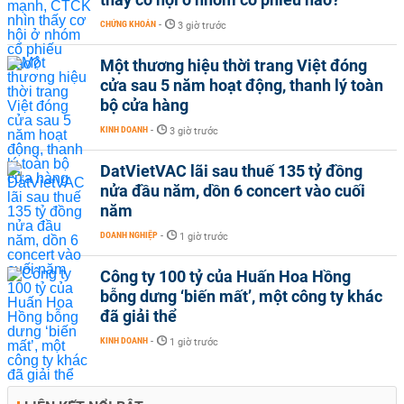
CHỨNG KHOÁN
-
3 giờ trước
Một thương hiệu thời trang Việt đóng
cửa sau 5 năm hoạt động, thanh lý toàn
bộ cửa hàng
KINH DOANH
-
3 giờ trước
DatVietVAC lãi sau thuế 135 tỷ đồng
nửa đầu năm, dồn 6 concert vào cuối
năm
DOANH NGHIỆP
-
1 giờ trước
Công ty 100 tỷ của Huấn Hoa Hồng
bỗng dưng ‘biến mất’, một công ty khác
đã giải thể
KINH DOANH
-
1 giờ trước