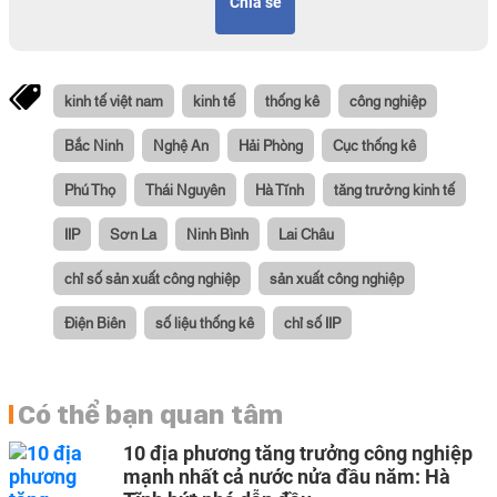
Chia sẻ
kinh tế việt nam
kinh tế
thống kê
công nghiệp
Bắc Ninh
Nghệ An
Hải Phòng
Cục thống kê
Phú Thọ
Thái Nguyên
Hà Tĩnh
tăng trưởng kinh tế
IIP
Sơn La
Ninh Bình
Lai Châu
chỉ số sản xuất công nghiệp
sản xuất công nghiệp
Điện Biên
số liệu thống kê
chỉ số IIP
Có thể bạn quan tâm
10 địa phương tăng trưởng công nghiệp
mạnh nhất cả nước nửa đầu năm: Hà