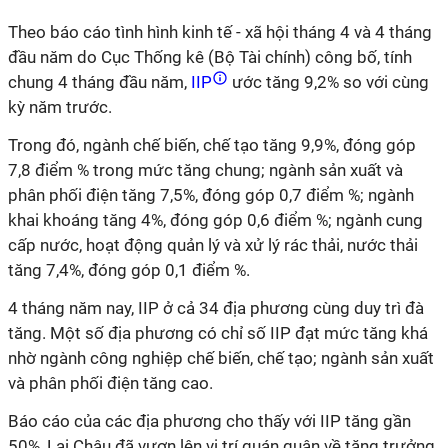
Theo báo cáo tình hình kinh tế - xã hội tháng 4 và 4 tháng
đầu năm do Cục Thống kê (Bộ Tài chính) công bố, tính
chung 4 tháng đầu năm,
IIP
ước tăng 9,2% so với cùng
kỳ năm trước.
Trong đó, ngành chế biến, chế tạo tăng 9,9%, đóng góp
7,8 điểm % trong mức tăng chung; ngành sản xuất và
phân phối điện tăng 7,5%, đóng góp 0,7 điểm %; ngành
khai khoáng tăng 4%, đóng góp 0,6 điểm %; ngành cung
cấp nước, hoạt động quản lý và xử lý rác thải, nước thải
tăng 7,4%, đóng góp 0,1 điểm %.
4 tháng năm nay, IIP ở cả 34 địa phương cùng duy trì đà
tăng. Một số địa phương có chỉ số IIP đạt mức tăng khá
nhờ ngành công nghiệp chế biến, chế tạo; ngành sản xuất
và phân phối điện tăng cao.
Báo cáo của các địa phương cho thấy với IIP tăng gần
50%, Lai Châu đã vươn lên vị trí quán quân về tăng trưởng