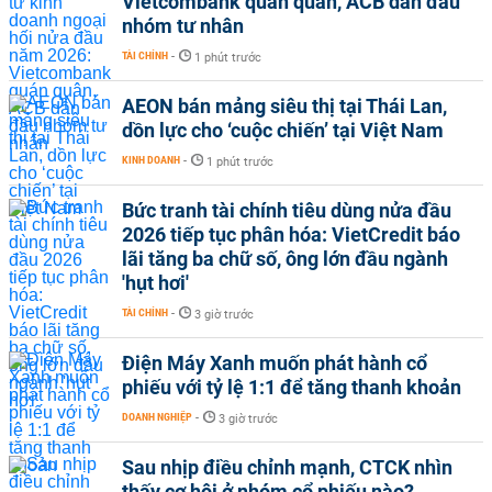
Vietcombank quán quân, ACB dẫn đầu
nhóm tư nhân
TÀI CHÍNH
-
1 phút trước
AEON bán mảng siêu thị tại Thái Lan,
dồn lực cho ‘cuộc chiến’ tại Việt Nam
KINH DOANH
-
1 phút trước
Bức tranh tài chính tiêu dùng nửa đầu
2026 tiếp tục phân hóa: VietCredit báo
lãi tăng ba chữ số, ông lớn đầu ngành
'hụt hơi'
TÀI CHÍNH
-
3 giờ trước
Điện Máy Xanh muốn phát hành cổ
phiếu với tỷ lệ 1:1 để tăng thanh khoản
DOANH NGHIỆP
-
3 giờ trước
Sau nhịp điều chỉnh mạnh, CTCK nhìn
thấy cơ hội ở nhóm cổ phiếu nào?