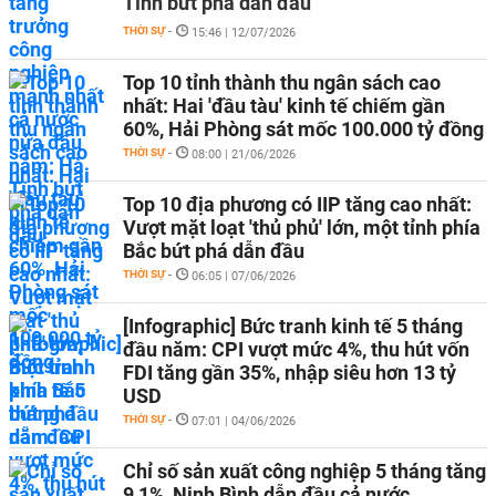
Tĩnh bứt phá dẫn đầu
THỜI SỰ
-
15:46 | 12/07/2026
Top 10 tỉnh thành thu ngân sách cao
nhất: Hai 'đầu tàu' kinh tế chiếm gần
60%, Hải Phòng sát mốc 100.000 tỷ đồng
THỜI SỰ
-
08:00 | 21/06/2026
Top 10 địa phương có IIP tăng cao nhất:
Vượt mặt loạt 'thủ phủ' lớn, một tỉnh phía
Bắc bứt phá dẫn đầu
THỜI SỰ
-
06:05 | 07/06/2026
[Infographic] Bức tranh kinh tế 5 tháng
đầu năm: CPI vượt mức 4%, thu hút vốn
FDI tăng gần 35%, nhập siêu hơn 13 tỷ
USD
THỜI SỰ
-
07:01 | 04/06/2026
Chỉ số sản xuất công nghiệp 5 tháng tăng
9,1%, Ninh Bình dẫn đầu cả nước