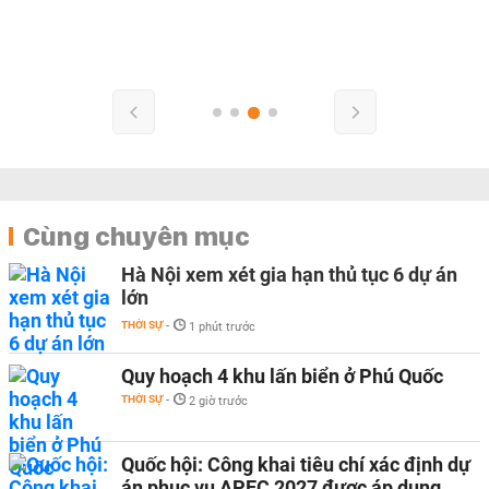
Cùng chuyên mục
Hà Nội xem xét gia hạn thủ tục 6 dự án
lớn
THỜI SỰ
-
1 phút trước
Quy hoạch 4 khu lấn biển ở Phú Quốc
THỜI SỰ
-
2 giờ trước
Quốc hội: Công khai tiêu chí xác định dự
án phục vụ APEC 2027 được áp dụng