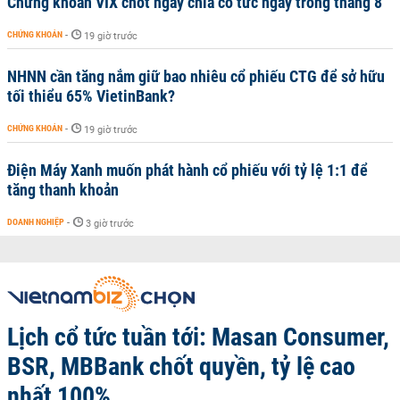
Chứng khoán VIX chốt ngày chia cổ tức ngay trong tháng 8
CHỨNG KHOÁN
-
19 giờ trước
NHNN cần tăng nắm giữ bao nhiêu cổ phiếu CTG để sở hữu
tối thiểu 65% VietinBank?
CHỨNG KHOÁN
-
19 giờ trước
Điện Máy Xanh muốn phát hành cổ phiếu với tỷ lệ 1:1 để
tăng thanh khoản
DOANH NGHIỆP
-
3 giờ trước
Lịch cổ tức tuần tới: Masan Consumer,
BSR, MBBank chốt quyền, tỷ lệ cao
nhất 100%